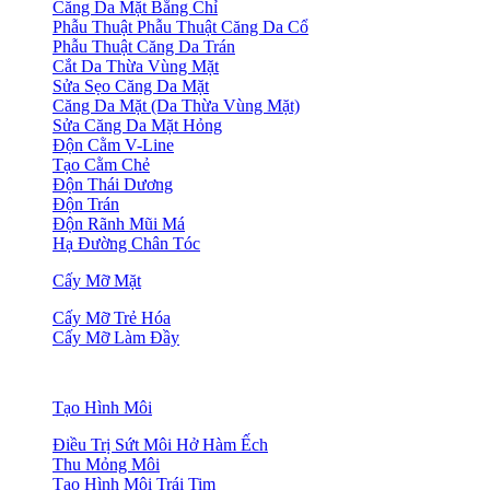
Căng Da Mặt Bằng Chỉ
Phẫu Thuật Phẫu Thuật Căng Da Cổ
Phẫu Thuật Căng Da Trán
Cắt Da Thừa Vùng Mặt
Sửa Sẹo Căng Da Mặt
Căng Da Mặt (Da Thừa Vùng Mặt)
Sửa Căng Da Mặt Hỏng
Độn Cằm V-Line
Tạo Cằm Chẻ
Độn Thái Dương
Độn Trán
Độn Rãnh Mũi Má
Hạ Đường Chân Tóc
Cấy Mỡ Mặt
Cấy Mỡ Trẻ Hóa
Cấy Mỡ Làm Đầy
Tạo Hình Môi
Điều Trị Sứt Môi Hở Hàm Ếch
Thu Mỏng Môi
Tạo Hình Môi Trái Tim