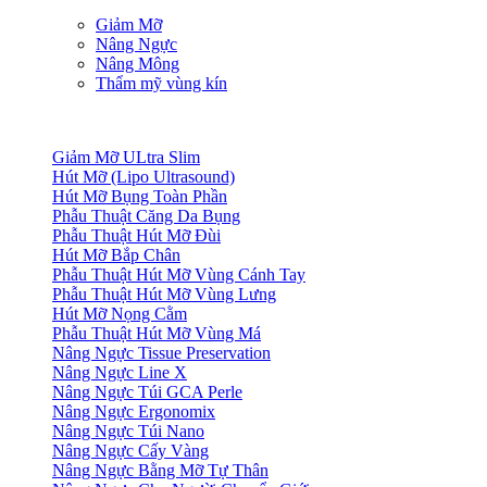
Giảm Mỡ
Nâng Ngực
Nâng Mông
Thẩm mỹ vùng kín
Giảm Mỡ ULtra Slim
Hút Mỡ (Lipo Ultrasound)
Hút Mỡ Bụng Toàn Phần
Phẫu Thuật Căng Da Bụng
Phẫu Thuật Hút Mỡ Đùi
Hút Mỡ Bắp Chân
Phẫu Thuật Hút Mỡ Vùng Cánh Tay
Phẫu Thuật Hút Mỡ Vùng Lưng
Hút Mỡ Nọng Cằm
Phẫu Thuật Hút Mỡ Vùng Má
Nâng Ngực Tissue Preservation
Nâng Ngực Line X
Nâng Ngực Túi GCA Perle
Nâng Ngực Ergonomix
Nâng Ngực Túi Nano
Nâng Ngực Cấy Vàng
Nâng Ngực Bằng Mỡ Tự Thân