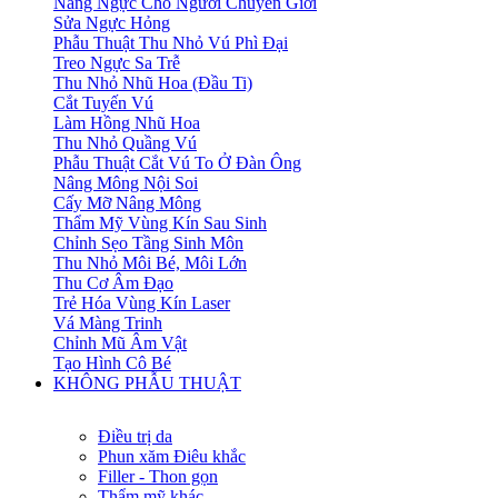
Nâng Ngực Cho Người Chuyển Giới
Sửa Ngực Hỏng
Phẫu Thuật Thu Nhỏ Vú Phì Đại
Treo Ngực Sa Trễ
Thu Nhỏ Nhũ Hoa (Đầu Ti)
Cắt Tuyến Vú
Làm Hồng Nhũ Hoa
Thu Nhỏ Quầng Vú
Phẫu Thuật Cắt Vú To Ở Đàn Ông
Nâng Mông Nội Soi
Cấy Mỡ Nâng Mông
Thẩm Mỹ Vùng Kín Sau Sinh
Chỉnh Sẹo Tầng Sinh Môn
Thu Nhỏ Môi Bé, Môi Lớn
Thu Cơ Âm Đạo
Trẻ Hóa Vùng Kín Laser
Vá Màng Trinh
Chỉnh Mũ Âm Vật
Tạo Hình Cô Bé
KHÔNG PHẪU THUẬT
Điều trị da
Phun xăm Điêu khắc
Filler - Thon gọn
Thẩm mỹ khác