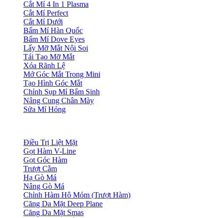
Cắt Mí 4 In 1 Plasma
Cắt Mí Perfect
Cắt Mí Dưới
Bấm Mí Hàn Quốc
Bấm Mí Dove Eyes
Lấy Mỡ Mắt Nội Soi
Tái Tạo Mỡ Mắt
Xóa Rãnh Lệ
Mở Góc Mắt Trong Mini
Tạo Hình Góc Mắt
Chỉnh Sụp Mí Bẩm Sinh
Nâng Cung Chân Mày
Sửa Mí Hỏng
Điều Trị Liệt Mặt
Gọt Hàm V-Line
Gọt Góc Hàm
Trượt Cằm
Hạ Gò Má
Nâng Gò Má
Chỉnh Hàm Hô Móm (Trượt Hàm)
Căng Da Mặt Deep Plane
Căng Da Mặt Smas