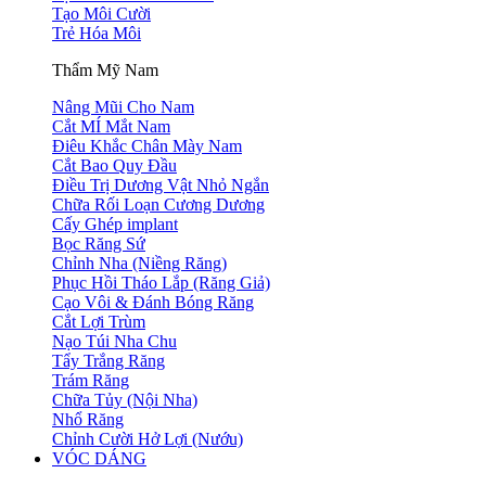
Tạo Môi Cười
Trẻ Hóa Môi
Thẩm Mỹ Nam
Nâng Mũi Cho Nam
Cắt MÍ Mắt Nam
Điêu Khắc Chân Mày Nam
Cắt Bao Quy Đầu
Điều Trị Dương Vật Nhỏ Ngắn
Chữa Rối Loạn Cương Dương
Cấy Ghép implant
Bọc Răng Sứ
Chỉnh Nha (Niềng Răng)
Phục Hồi Tháo Lắp (Răng Giả)
Cạo Vôi & Đánh Bóng Răng
Cắt Lợi Trùm
Nạo Túi Nha Chu
Tẩy Trắng Răng
Trám Răng
Chữa Tủy (Nội Nha)
Nhổ Răng
Chỉnh Cười Hở Lợi (Nướu)
VÓC DÁNG