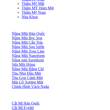
Thẩm Mỹ Mắt
Thẩm MỸ Hàm Mặt
Thẩm Mỹ Nam
Nha Khoa
Nâng Mũi Hàn Quốc
Nâng Mũi Bọc Sụn
Nâng Mũi Cấu Trúc
Nâng Mũi Sụn Sườn
Nâng Mũi Zose Line
Nâng Mũi Nanoform
Nâng mũi Surgiform
Sửa Mũi Hỏng
Nâng Mũi Bằng Chỉ
Thu Nhỏ Đầu Mũi
Thu Gọn Cánh Mũi
Mài Gồ Xương Mũi
Chỉnh Hình Vách Ngăn
Cắt Mí Hàn Quốc
Cắt Mí Eyelid