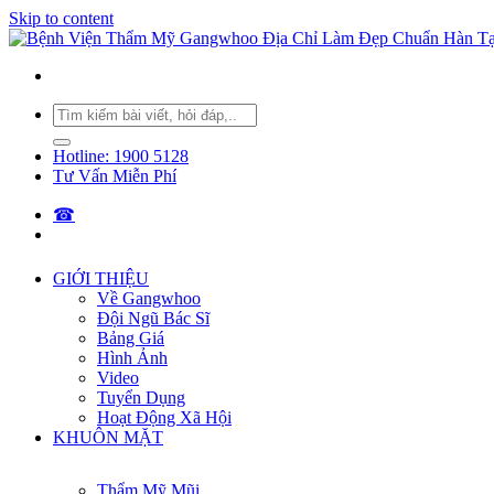
Skip to content
Hotline: 1900 5128
Tư Vấn Miễn Phí
☎︎
GIỚI THIỆU
Về Gangwhoo
Đội Ngũ Bác Sĩ
Bảng Giá
Hình Ảnh
Video
Tuyển Dụng
Hoạt Động Xã Hội
KHUÔN MẶT
Thẩm Mỹ Mũi