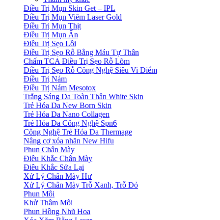
Điều Trị Mụn Skin Get – IPL
Điều Trị Mụn Viêm Laser Gold
Điều Trị Mụn Thịt
Điều Trị Mụn Ẩn
Điều Trị Sẹo Lồi
Điều Trị Sẹo Rỗ Bằng Máu Tự Thân
Chấm TCA Điều Trị Sẹo Rỗ Lõm
Điều Trị Sẹo Rỗ Công Nghệ Siêu Vi Điểm
Điều Trị Nám
Điều Trị Nám Mesotox
Trắng Sáng Da Toàn Thân White Skin
Trẻ Hóa Da New Born Skin
Trẻ Hóa Da Nano Collagen
Trẻ Hóa Da Công Nghệ Spn6
Công Nghệ Trẻ Hóa Da Thermage
Nâng cơ xóa nhăn New Hifu
Phun Chân Mày
Điêu Khắc Chân Mày
Điêu Khắc Sửa Lại
Xử Lý Chân Mày Hư
Xử Lý Chân Mày Trỗ Xanh, Trỗ Đỏ
Phun Môi
Khử Thâm Môi
Phun Hồng Nhũ Hoa