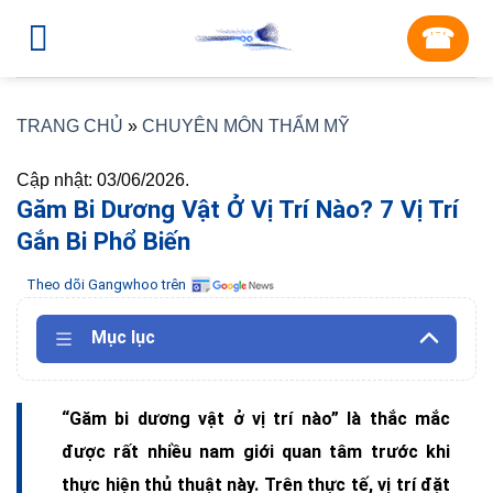
Skip
☎︎
to
content
TRANG CHỦ
»
CHUYÊN MÔN THẨM MỸ
Cập nhật: 03/06/2026.
Găm Bi Dương Vật Ở Vị Trí Nào? 7 Vị Trí
Gắn Bi Phổ Biến
Theo dõi Gangwhoo trên
Mục lục
“Găm bi dương vật ở vị trí nào” là thắc mắc
được rất nhiều nam giới quan tâm trước khi
thực hiện thủ thuật này. Trên thực tế, vị trí đặt