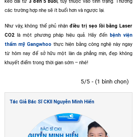
kéo dài từ
3 đến 5 buổi
, tùy thuộc vào tình trạng. Thường
các trường hợp nhẹ sẽ ít buổi hơn và ngược lại.
Như vậy, không thể phủ nhận
điều trị sẹo lồi bằng Laser
CO2
là một phương pháp hiệu quả. Hãy đến
bệnh viện
thẩm mỹ Gangwhoo
thực hiện bằng công nghệ này ngay
từ hôm nay để sở hữu một làn da phẳng mịn, đẹp không
khuyết điểm trong thời gian sớm – nhé!
5/5 - (1 bình chọn)
Tác Giả Bác Sĩ CKII Nguyễn Minh Hiển