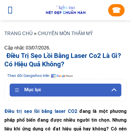
Skip
☎︎
to
content
TRANG CHỦ
»
CHUYÊN MÔN THẨM MỸ
Cập nhật: 03/07/2026.
Điều Trị Sẹo Lồi Bằng Laser Co2 Là Gì?
Có Hiệu Quả Không?
Theo dõi Gangwhoo trên
Mục lục
Điều trị sẹo lồi bằng laser CO2
đang là một phương
pháp phổ biến đang được nhiều người tin chọn. Nhưng
liệu khi ứng dụng có đạt hiệu quả hay không? Có nên