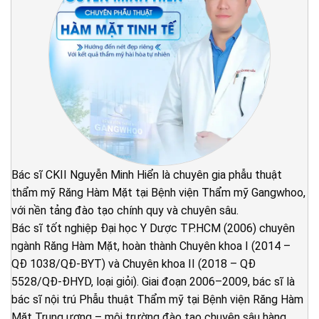
Bác sĩ CKII Nguyễn Minh Hiển là chuyên gia phẫu thuật
thẩm mỹ Răng Hàm Mặt tại Bệnh viện Thẩm mỹ Gangwhoo,
với nền tảng đào tạo chính quy và chuyên sâu.
Bác sĩ tốt nghiệp Đại học Y Dược TP.HCM (2006) chuyên
ngành Răng Hàm Mặt, hoàn thành Chuyên khoa I (2014 –
QĐ 1038/QĐ-BYT) và Chuyên khoa II (2018 – QĐ
5528/QĐ-ĐHYD, loại giỏi). Giai đoạn 2006–2009, bác sĩ là
bác sĩ nội trú Phẫu thuật Thẩm mỹ tại Bệnh viện Răng Hàm
Mặt Trung ương – môi trường đào tạo chuyên sâu hàng