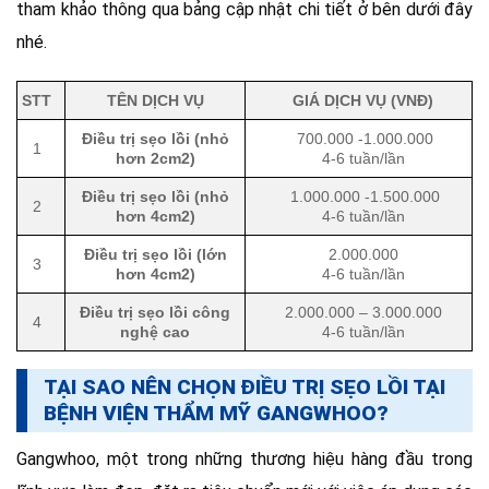
tham khảo thông qua bảng cập nhật chi tiết ở bên dưới đây
nhé.
STT
TÊN DỊCH VỤ
GIÁ DỊCH VỤ (VNĐ)
Điều trị sẹo lồi (nhỏ
700.000 -1.000.000
1
hơn 2cm2)
4-6 tuần/lần
Điều trị sẹo lồi (nhỏ
1.000.000 -1.500.000
2
hơn 4cm2)
4-6 tuần/lần
Điều trị sẹo lồi (lớn
2.000.000
3
hơn 4cm2)
4-6 tuần/lần
Điều trị sẹo lồi công
2.000.000 – 3.000.000
4
nghệ cao
4-6 tuần/lần
TẠI SAO NÊN CHỌN ĐIỀU TRỊ SẸO LỒI TẠI
BỆNH VIỆN THẨM MỸ GANGWHOO?
Gangwhoo, một trong những thương hiệu hàng đầu trong