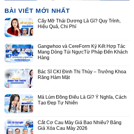
BÀI VIẾT MỚI NHẤT
Cấy Mỡ Thái Dương Là Gì? Quy Trình,
Hiệu Quả, Chi Phí
Gangwhoo và CereForm Ký Kết Hợp Tác
Mang Dòng Túi NgựcTừ Pháp Đến Khách
Hàng
Bác Sĩ CKI Đinh Thị Thùy – Trưởng Khoa
Răng Hàm Mặt
Má Lúm Đồng Điếu Là Gì? Ý Nghĩa, Cách
Tạo Đẹp Tự Nhiên
Cắt Cơ Cau Mày Giá Bao Nhiêu? Bảng
Giá Xóa Cau Mày 2026