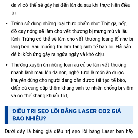
da vì có thể sẽ gây hại đến làn da sau khi thực hiện điều
trị.
Tránh sử dụng những loại thực phẩm như: Thịt gà, nếp,
đồ cay nóng sẽ làm cho vết thương bị mưng mủ và lâu
lành. Trứng có thể sẽ làm cho vết thương loang lổ như bị
lang ben. Rau muống thì làm tăng sinh tế bào lồi. Hải sản
dễ bị kích ứng gây ra ngứa ngáy và khó chịu.
Thường xuyên ăn những loại rau củ sẽ làm vết thương
nhanh lành mau lên da non, nghệ tươi là món ăn được
khuyên dùng cho người đang cần được tái tạo tế bào,
diếp cá cung cấp thêm kháng sinh tự nhiên chống bị viêm
và có thể kháng khuẩn tốt,…
ĐIỀU TRỊ SẸO LỒI BẰNG LASER CO2 GIÁ
BAO NHIÊU?
Dưới đây là bảng giá điều trị sẹo lồi bằng Laser bạn hãy