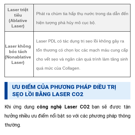
Laser triệt
Phát ra chùm tia hấp thụ nước trong da dẫn đến
tiêu
(Ablative
hiện tượng phá hủy mô cục bộ.
Laser)
Laser PDL có tác dụng trị sẹo lồi không gây ra
Laser không
tổn thương có chọn lọc các mạch máu cung cấp
bóc tách
(Nonablative
cho vết sẹo và ngăn cản quá trình làm tăng sinh
Laser)
quá mức của Collagen.
ƯU ĐIỂM CỦA PHƯƠNG PHÁP ĐIỀU TRỊ
SẸO LỒI BẰNG LASER CO2
Khi ứng dụng
công nghệ Laser CO2
bạn sẽ được tận
hưởng nhiều ưu điểm nổi bật so với các phương pháp thông
thường.