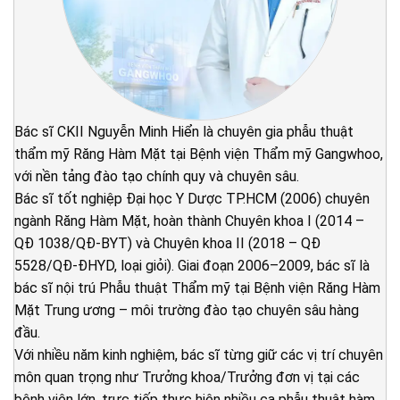
Bác sĩ CKII Nguyễn Minh Hiển là chuyên gia phẫu thuật
thẩm mỹ Răng Hàm Mặt tại Bệnh viện Thẩm mỹ Gangwhoo,
với nền tảng đào tạo chính quy và chuyên sâu.
Bác sĩ tốt nghiệp Đại học Y Dược TP.HCM (2006) chuyên
ngành Răng Hàm Mặt, hoàn thành Chuyên khoa I (2014 –
QĐ 1038/QĐ-BYT) và Chuyên khoa II (2018 – QĐ
5528/QĐ-ĐHYD, loại giỏi). Giai đoạn 2006–2009, bác sĩ là
bác sĩ nội trú Phẫu thuật Thẩm mỹ tại Bệnh viện Răng Hàm
Mặt Trung ương – môi trường đào tạo chuyên sâu hàng
đầu.
Với nhiều năm kinh nghiệm, bác sĩ từng giữ các vị trí chuyên
môn quan trọng như Trưởng khoa/Trưởng đơn vị tại các
bệnh viện lớn, trực tiếp thực hiện nhiều ca phẫu thuật hàm