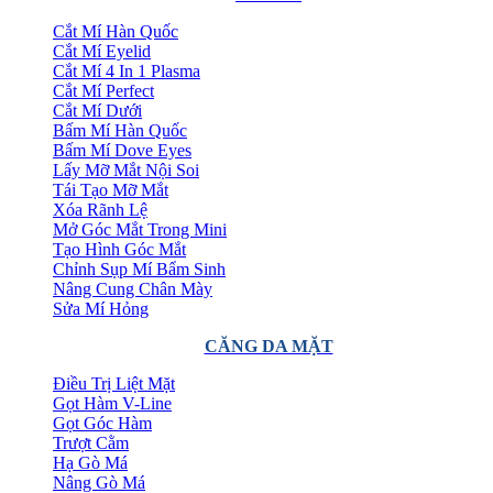
Cắt Mí Hàn Quốc
Cắt Mí Eyelid
Cắt Mí 4 In 1 Plasma
Cắt Mí Perfect
Cắt Mí Dưới
Bấm Mí Hàn Quốc
Bấm Mí Dove Eyes
Lấy Mỡ Mắt Nội Soi
Tái Tạo Mỡ Mắt
Xóa Rãnh Lệ
Mở Góc Mắt Trong Mini
Tạo Hình Góc Mắt
Chỉnh Sụp Mí Bẩm Sinh
Nâng Cung Chân Mày
Sửa Mí Hỏng
CĂNG DA MẶT
Điều Trị Liệt Mặt
Gọt Hàm V-Line
Gọt Góc Hàm
Trượt Cằm
Hạ Gò Má
Nâng Gò Má