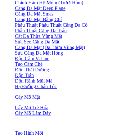
Chỉnh Hàm Hô Móm (Trượt Hàm)
Căng Da Mặt Deep Plane
Căng Da Mặt Smas
Căng Da Mặt Bằng Chỉ
Phẫu Thuật Phẫu Thuật Căng Da Cổ
Phẫu Thuật Căng Da Trán
Cắt Da Thừa Vùng Mặt
Sửa Sẹo Căng Da Mặt
Căng Da Mặt (Da Thừa Vùng Mặt)
Sửa Căng Da Mặt Hỏng
Độn Cằm V-Line
Tạo Cằm Chẻ
Độn Thái Dương
Độn Trán
Độn Rãnh Mũi Má
Hạ Đường Chân Tóc
Cấy Mỡ Mặt
Cấy Mỡ Trẻ Hóa
Cấy Mỡ Làm Đầy
Tạo Hình Môi