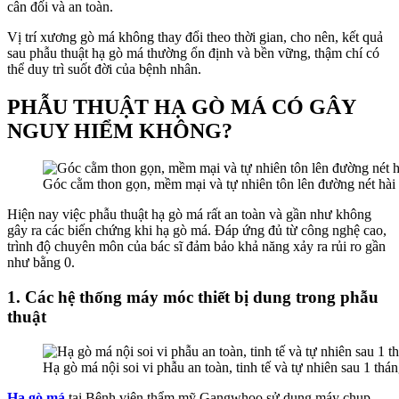
cân đối và an toàn.
Vị trí xương gò má không thay đổi theo thời gian, cho nên, kết quả
sau phẫu thuật hạ gò má thường ổn định và bền vững, thậm chí có
thể duy trì suốt đời của bệnh nhân.
PHẪU THUẬT HẠ GÒ MÁ CÓ GÂY
NGUY HIỂM KHÔNG?
Góc cằm thon gọn, mềm mại và tự nhiên tôn lên đường nét hài
Hiện nay việc phẫu thuật hạ gò má rất an toàn và gần như không
gây ra các biến chứng khi hạ gò má. Đáp ứng đủ từ công nghệ cao,
trình độ chuyên môn của bác sĩ đảm bảo khả năng xảy ra rủi ro gần
như bằng 0.
1. Các hệ thống máy móc thiết bị dung trong phẫu
thuật
Hạ gò má nội soi vi phẫu an toàn, tinh tế và tự nhiên sau 1 thá
Hạ gò má
tại Bệnh viện thẩm mỹ Gangwhoo sử dụng máy chụp