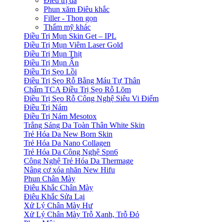
Điều trị da
Phun xăm Điêu khắc
Filler - Thon gọn
Thẩm mỹ khác
Điều Trị Mụn Skin Get – IPL
Điều Trị Mụn Viêm Laser Gold
Điều Trị Mụn Thịt
Điều Trị Mụn Ẩn
Điều Trị Sẹo Lồi
Điều Trị Sẹo Rỗ Bằng Máu Tự Thân
Chấm TCA Điều Trị Sẹo Rỗ Lõm
Điều Trị Sẹo Rỗ Công Nghệ Siêu Vi Điểm
Điều Trị Nám
Điều Trị Nám Mesotox
Trắng Sáng Da Toàn Thân White Skin
Trẻ Hóa Da New Born Skin
Trẻ Hóa Da Nano Collagen
Trẻ Hóa Da Công Nghệ Spn6
Công Nghệ Trẻ Hóa Da Thermage
Nâng cơ xóa nhăn New Hifu
Phun Chân Mày
Điêu Khắc Chân Mày
Điêu Khắc Sửa Lại
Xử Lý Chân Mày Hư
Xử Lý Chân Mày Trỗ Xanh, Trỗ Đỏ