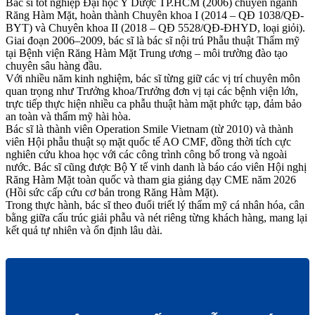
Bác sĩ tốt nghiệp Đại học Y Dược TP.HCM (2006) chuyên ngành
Răng Hàm Mặt, hoàn thành Chuyên khoa I (2014 – QĐ 1038/QĐ-
BYT) và Chuyên khoa II (2018 – QĐ 5528/QĐ-ĐHYD, loại giỏi).
Giai đoạn 2006–2009, bác sĩ là bác sĩ nội trú Phẫu thuật Thẩm mỹ
tại Bệnh viện Răng Hàm Mặt Trung ương – môi trường đào tạo
chuyên sâu hàng đầu.
Với nhiều năm kinh nghiệm, bác sĩ từng giữ các vị trí chuyên môn
quan trọng như Trưởng khoa/Trưởng đơn vị tại các bệnh viện lớn,
trực tiếp thực hiện nhiều ca phẫu thuật hàm mặt phức tạp, đảm bảo
an toàn và thẩm mỹ hài hòa.
Bác sĩ là thành viên Operation Smile Vietnam (từ 2010) và thành
viên Hội phẫu thuật sọ mặt quốc tế AO CMF, đồng thời tích cực
nghiên cứu khoa học với các công trình công bố trong và ngoài
nước. Bác sĩ cũng được Bộ Y tế vinh danh là báo cáo viên Hội nghị
Răng Hàm Mặt toàn quốc và tham gia giảng dạy CME năm 2026
(Hồi sức cấp cứu cơ bản trong Răng Hàm Mặt).
Trong thực hành, bác sĩ theo đuổi triết lý thẩm mỹ cá nhân hóa, cân
bằng giữa cấu trúc giải phẫu và nét riêng từng khách hàng, mang lại
kết quả tự nhiên và ổn định lâu dài.