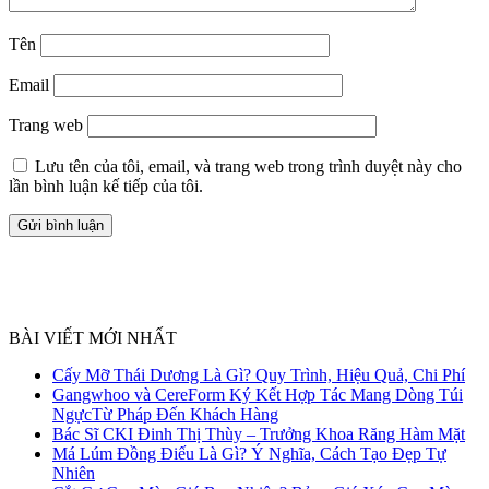
Tên
Email
Trang web
Lưu tên của tôi, email, và trang web trong trình duyệt này cho
lần bình luận kế tiếp của tôi.
BÀI VIẾT MỚI NHẤT
Cấy Mỡ Thái Dương Là Gì? Quy Trình, Hiệu Quả, Chi Phí
Gangwhoo và CereForm Ký Kết Hợp Tác Mang Dòng Túi
NgựcTừ Pháp Đến Khách Hàng
Bác Sĩ CKI Đinh Thị Thùy – Trưởng Khoa Răng Hàm Mặt
Má Lúm Đồng Điếu Là Gì? Ý Nghĩa, Cách Tạo Đẹp Tự
Nhiên