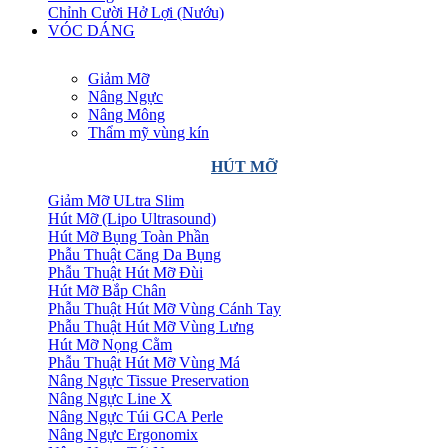
Chỉnh Cười Hở Lợi (Nướu)
VÓC DÁNG
Giảm Mỡ
Nâng Ngực
Nâng Mông
Thẩm mỹ vùng kín
HÚT MỠ
Giảm Mỡ ULtra Slim
Hút Mỡ (Lipo Ultrasound)
Hút Mỡ Bụng Toàn Phần
Phẫu Thuật Căng Da Bụng
Phẫu Thuật Hút Mỡ Đùi
Hút Mỡ Bắp Chân
Phẫu Thuật Hút Mỡ Vùng Cánh Tay
Phẫu Thuật Hút Mỡ Vùng Lưng
Hút Mỡ Nọng Cằm
Phẫu Thuật Hút Mỡ Vùng Má
Nâng Ngực Tissue Preservation
Nâng Ngực Line X
Nâng Ngực Túi GCA Perle
Nâng Ngực Ergonomix