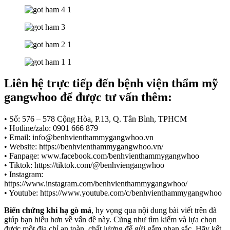
Liên hệ trực tiếp đến bệnh viện thẩm mỹ
gangwhoo để được tư vấn thêm:
• Số: 576 – 578 Cộng Hòa, P.13, Q. Tân Bình, TPHCM
• Hotline/zalo: 0901 666 879
• Email: info@benhvienthammygangwhoo.vn
• Website: https://benhvienthammygangwhoo.vn/
• Fanpage: www.facebook.com/benhvienthammygangwhoo
• Tiktok: https://tiktok.com/@benhviengangwhoo
• Instagram:
https://www.instagram.com/benhvienthammygangwhoo/
• Youtube: https://www.youtube.com/c/benhvienthammygangwhoo
Biến chứng khi hạ gò má
, hy vọng qua nội dung bài viết trên đã
giúp bạn hiểu hơn về vấn đề này. Cũng như tìm kiếm và lựa chọn
được một địa chỉ an toàn, chất lượng để gửi gắm nhan sắc. Hãy kết