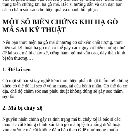
trạng biến chứng khi hạ gò má. Bác sĩ hướng dẫn và căn dặn bạn
cách chăm sóc sao cho hiệu quả và nhanh hồi phục.
MỘT SỐ BIẾN CHỨNG KHI HẠ GÒ
MÁ SAI KỸ THUẬT
Nếu bạn thực hiện hạ gò má ở những cơ sở kém chất lượng, thực
hiện sai kỹ thuật hạ gò má có thể gây các nguy cơ biến chứng như
để lại sẹo, má bị chảy xệ, cứng hàm, gò má vẫn cao, dây thần kinh
bị tổn thương,…
1. Để lại sẹo
Có một số bác sĩ tay nghề kém thực hiện phẫu thuật thẩm mỹ không
khéo có thể để lại sẹo ở vùng mang tai của bệnh nhân. Có thể do cơ
địa, chế độ chăm sóc sau phẫu thuật không đúng sẽ gây sẹo thâm,
sẹo lồi.
2. Má bị chảy xệ
Nguyên nhân chính gây ra tình trạng má bị chảy xệ là bác sĩ các
thao tác cắt không chính xác làm gò má bị lệch xuống dưới hoặc
vùng xương má cắt không đảm bảo theo tỷ lệ như mong muốn.