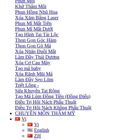
Phun Môi
Khử Thâm Môi
Phun Hồng Nhũ Hoa
Xóa Xăm Bằng Laser
Phun Mí Mắt Trên
Phun Mí Mắt Dưới
Tạo Hình Tai Tài Lộc
Thon Gọn Góc Hàm
Thon Gọn Gò Má
Xóa Nhăn Đuôi Mắt
Làm Đầy Thái Dương
Xóa Cơ Cau Mày
Tạo má baby
Xóa Rãnh Mũi Má
Làm Đầy Sẹo Lõm
Triệt Lông -
Sửa Khuyên Tai Rộng
Tạo Má Lúm Đồng Tiền (Đồng Điếu)
Điều Trị Hôi Nách Phẫu Thuật
Điều Trị Hôi Nách Không Phẫu Thuật
CHUYÊN MÔN THẨM MỸ
Vi
Vi
English
ZH