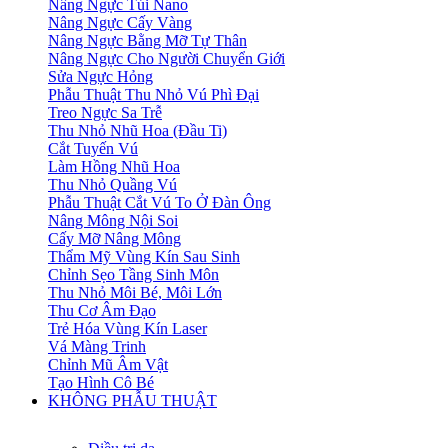
Nâng Ngực Túi Nano
Nâng Ngực Cấy Vàng
Nâng Ngực Bằng Mỡ Tự Thân
Nâng Ngực Cho Người Chuyển Giới
Sửa Ngực Hỏng
Phẫu Thuật Thu Nhỏ Vú Phì Đại
Treo Ngực Sa Trễ
Thu Nhỏ Nhũ Hoa (Đầu Ti)
Cắt Tuyến Vú
Làm Hồng Nhũ Hoa
Thu Nhỏ Quầng Vú
Phẫu Thuật Cắt Vú To Ở Đàn Ông
Nâng Mông Nội Soi
Cấy Mỡ Nâng Mông
Thẩm Mỹ Vùng Kín Sau Sinh
Chỉnh Sẹo Tầng Sinh Môn
Thu Nhỏ Môi Bé, Môi Lớn
Thu Cơ Âm Đạo
Trẻ Hóa Vùng Kín Laser
Vá Màng Trinh
Chỉnh Mũ Âm Vật
Tạo Hình Cô Bé
KHÔNG PHẪU THUẬT