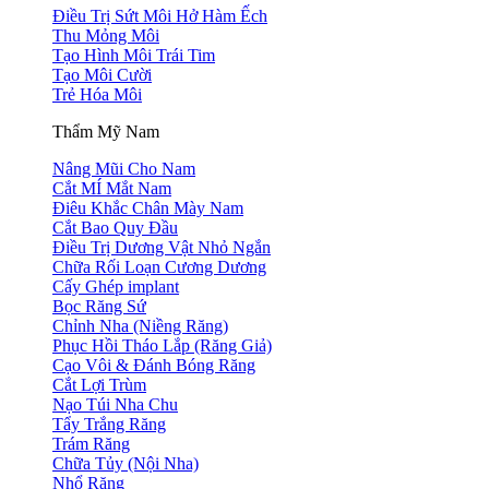
Điều Trị Sứt Môi Hở Hàm Ếch
Thu Mỏng Môi
Tạo Hình Môi Trái Tim
Tạo Môi Cười
Trẻ Hóa Môi
Thẩm Mỹ Nam
Nâng Mũi Cho Nam
Cắt MÍ Mắt Nam
Điêu Khắc Chân Mày Nam
Cắt Bao Quy Đầu
Điều Trị Dương Vật Nhỏ Ngắn
Chữa Rối Loạn Cương Dương
Cấy Ghép implant
Bọc Răng Sứ
Chỉnh Nha (Niềng Răng)
Phục Hồi Tháo Lắp (Răng Giả)
Cạo Vôi & Đánh Bóng Răng
Cắt Lợi Trùm
Nạo Túi Nha Chu
Tẩy Trắng Răng
Trám Răng
Chữa Tủy (Nội Nha)
Nhổ Răng