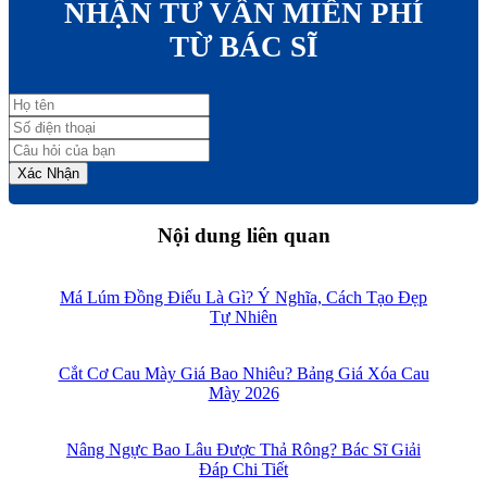
NHẬN TƯ VẤN MIỄN PHÍ
TỪ BÁC SĨ
Xác Nhận
Nội dung liên quan
Má Lúm Đồng Điếu Là Gì? Ý Nghĩa, Cách Tạo Đẹp
Tự Nhiên
Cắt Cơ Cau Mày Giá Bao Nhiêu? Bảng Giá Xóa Cau
Mày 2026
Nâng Ngực Bao Lâu Được Thả Rông? Bác Sĩ Giải
Đáp Chi Tiết