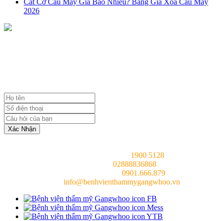
Cắt Cơ Cau Mày Giá Bao Nhiêu? Bảng Giá Xóa Cau Mày
2026
NHẬN TƯ VẤN MIỄN PHÍ
TỪ BÁC SĨ
Xác Nhận
Tổng đài chung (24/7):
1900 5128
Hotline (24/7):
02888836868
Bác sĩ tư vấn (24/7):
0901.666.879
Email:
info@benhvienthammygangwhoo.vn