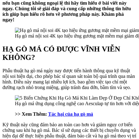
nếu bạn cũng không ngoại lệ thì hãy tìm hiểu ở bài viết này
ngay. Chúng tôi sẽ giải đáp và cung cấp những thông tin hữu
ích giúp bạn hiểu rõ hơn về phương pháp này. Khám phá
ngay!
Hạ gò má nội soi 4K tạo hiệu ứng gương mặt mềm mại giảm đ
HẠ GÒ MÁ CÓ ĐƯỢC VĨNH VIỄN
KHÔNG?
Phẫu thuật hạ gò má ngày nay được tiến hành thông qua kỹ thuật
nội soi hiện đại, cho phép bác sĩ quan sát toàn bộ quá trình qua màn
hình. Điều này mang lại nhiều lợi ích, bao gồm việc tạo chỉ một
đường rạch nhỏ trong miệng, giúp tránh đau đớn, bầm tím và sẹo.
Hạ gò má ứng dụng công nghệ cao Aesculap tự tin hơn với diệ
>> Xem Thêm:
Tác hại của hạ gò má
Kỹ thuật này cũng đảm bảo an toàn cao hơn và giảm nguy cơ biến
chứng sau khi hạ gò má. Bác sĩ sử dụng các thiết bị chuyên dụng và
hiện đại để thực hiện phẫu thuật, đảm bảo cắt và hạ gò má theo vị trí