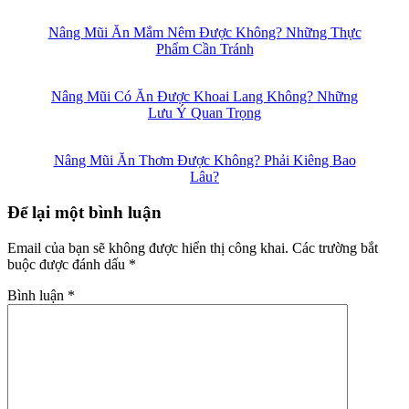
Nâng Mũi Ăn Mắm Nêm Được Không? Những Thực
Phẩm Cần Tránh
Nâng Mũi Có Ăn Được Khoai Lang Không? Những
Lưu Ý Quan Trọng
Nâng Mũi Ăn Thơm Được Không? Phải Kiêng Bao
Lâu?
Để lại một bình luận
Email của bạn sẽ không được hiển thị công khai.
Các trường bắt
buộc được đánh dấu
*
Bình luận
*