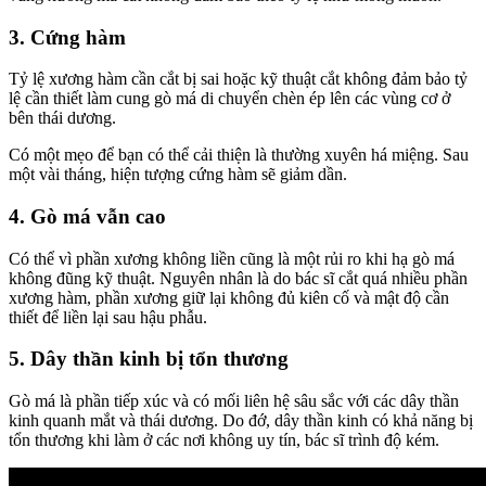
3. Cứng hàm
Tỷ lệ xương hàm cần cắt bị sai hoặc kỹ thuật cắt không đảm bảo tỷ
lệ cần thiết làm cung gò má di chuyển chèn ép lên các vùng cơ ở
bên thái dương.
Có một mẹo để bạn có thể cải thiện là thường xuyên há miệng. Sau
một vài tháng, hiện tượng cứng hàm sẽ giảm dần.
4. Gò má vẫn cao
Có thể vì phần xương không liền cũng là một rủi ro khi hạ gò má
không đũng kỹ thuật. Nguyên nhân là do bác sĩ cắt quá nhiều phần
xương hàm, phần xương giữ lại không đủ kiên cố và mật độ cần
thiết để liền lại sau hậu phẫu.
5. Dây thần kinh bị tổn thương
Gò má là phần tiếp xúc và có mối liên hệ sâu sắc với các dây thần
kinh quanh mắt và thái dương. Do đớ, dây thần kinh có khả năng bị
tổn thương khi làm ở các nơi không uy tín, bác sĩ trình độ kém.