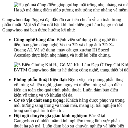
Hạ gò má đúng điểm giúp gương mặt trông nhẹ nhàng và mềm 
Gangwhoo đáp ứng và đạt đầy đủ các tiêu chuẩn về an toàn trong
phẫu thuật. Một số điểm nổi bật khi thực hiện gọt hàm hạ gò má tại
Gangwhoo mà bạn được hưởng lợi như:
Công nghệ hàng đầu
: Bệnh viện sử dụng công nghệ tiên
tiến, bao gồm công nghệ Vectra 3D và chụp ảnh 3D X-
Quang AI. Và sử dụng máy cắt gọt xương Hi Speed
Aesculap thực hiện nhẹ nhàng và ít để lại biến chứng.
BVTM Gangwhoo đầu tư hệ thống công nghệ, trang thiết bị tiên
Phòng phẫu thuật hiện đại:
Bệnh viện có phòng phẫu thuật
vô trùng và tiện nghi, giảm nguy cơ nhiễm trùng và tạo điều
kiện an toàn cho quá trình phẫu thuật. Luôn đảm bảo điều
kiện vô trùng và vô khuẩn tối đa.
Cơ sở vật chất sang trọng:
Khách hàng được phục vụ trong
môi trường sang trọng và thoải mái, mang lại trải nghiệm tốt
trong suốt quá trình điều trị.
Đội ngũ chuyên gia giàu kinh nghiệm:
Bác sĩ tại
Gangwhoo có nhiều năm kinh nghiệm trong lĩnh vực phẫu
thuật hạ gò má. Luôn đảm bảo sự chuyên nghiệp và hiểu biết