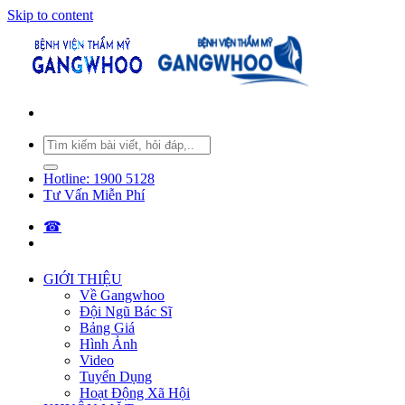
Skip to content
Hotline: 1900 5128
Tư Vấn Miễn Phí
☎︎
GIỚI THIỆU
Về Gangwhoo
Đội Ngũ Bác Sĩ
Bảng Giá
Hình Ảnh
Video
Tuyển Dụng
Hoạt Động Xã Hội