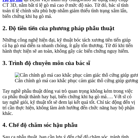
CT 3D, nắm bắt tỉ lệ gò má cao ở mức độ nào. Từ đó, bác sĩ tính
toán tỉ lệ chỉnh sửa phù hợp nhằm giảm thiểu tình trạng xâm lấn,
biến chứng khi hạ gò má.
2. Độ tiên tiến của phương pháp phẫu thuật
Những công nghệ hiện đại, kỹ thuật bóc tách xương tiên tiến giúp
cá hạ gò má diễn ra nhanh chóng, ít gây tổn thương. Từ đó khi tiến
hành thực hiện sẽ an toàn, không gây các biến chứng nguy hiểm.
3. Trình độ chuyên môn của bác sĩ
Cân chỉnh gò má cao khắc phục cảm giác thô cứng giúp gương 
Tay nghề phẫu thuật đóng vai trò quan trọng không kém trong việc
ca phẫu thuật thành hay bại, biến chứng khi hạ gò má…. Với sĩ có
tay nghề giỏi, kỹ thuật tốt sẽ đem lại kết quả tốt. Chỉ tác động đến vị
trí cần thực hiện, không làm ảnh hưởng đến chức năng hay bộ phận
khác.
4. Chế độ chăm sóc hậu phẫu
Sau ca phẫu thuật, bạn cần lưu ý đến chế độ chăm sóc, tránh tình