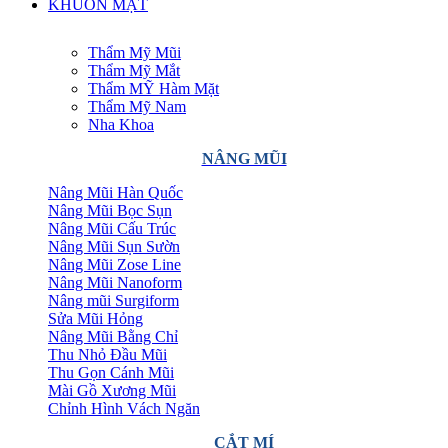
KHUÔN MẶT
Thẩm Mỹ Mũi
Thẩm Mỹ Mắt
Thẩm MỸ Hàm Mặt
Thẩm Mỹ Nam
Nha Khoa
NÂNG MŨI
Nâng Mũi Hàn Quốc
Nâng Mũi Bọc Sụn
Nâng Mũi Cấu Trúc
Nâng Mũi Sụn Sườn
Nâng Mũi Zose Line
Nâng Mũi Nanoform
Nâng mũi Surgiform
Sửa Mũi Hỏng
Nâng Mũi Bằng Chỉ
Thu Nhỏ Đầu Mũi
Thu Gọn Cánh Mũi
Mài Gồ Xương Mũi
Chỉnh Hình Vách Ngăn
CẮT MÍ