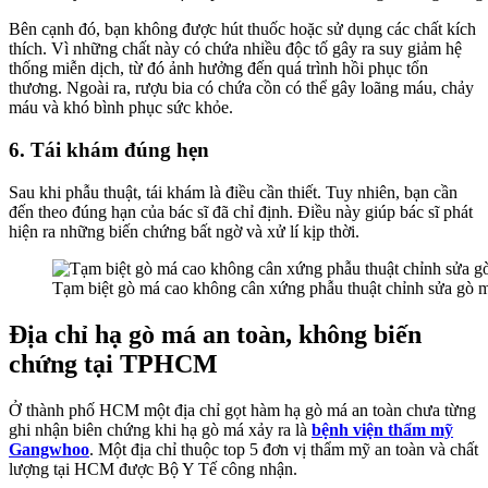
Bên cạnh đó, bạn không được hút thuốc hoặc sử dụng các chất kích
thích. Vì những chất này có chứa nhiều độc tố gây ra suy giảm hệ
thống miễn dịch, từ đó ảnh hưởng đến quá trình hồi phục tổn
thương. Ngoài ra, rượu bia có chứa cồn có thể gây loãng máu, chảy
máu và khó bình phục sức khỏe.
6. Tái khám đúng hẹn
Sau khi phẫu thuật, tái khám là điều cần thiết. Tuy nhiên, bạn cần
đến theo đúng hạn của bác sĩ đã chỉ định. Điều này giúp bác sĩ phát
hiện ra những biến chứng bất ngờ và xử lí kịp thời.
Tạm biệt gò má cao không cân xứng phẫu thuật chỉnh sửa gò má
Địa chỉ hạ gò má an toàn, không biến
chứng tại TPHCM
Ở thành phố HCM một địa chỉ gọt hàm hạ gò má an toàn chưa từng
ghi nhận biên chứng khi hạ gò má xảy ra là
bệnh viện thẩm mỹ
Gangwhoo
. Một địa chỉ thuộc top 5 đơn vị thẩm mỹ an toàn và chất
lượng tại HCM được Bộ Y Tế công nhận.