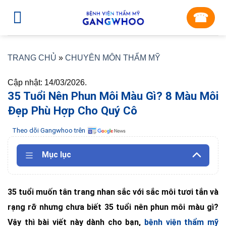
Skip
☎︎
to
content
TRANG CHỦ
»
CHUYÊN MÔN THẨM MỸ
Cập nhật: 14/03/2026.
35 Tuổi Nên Phun Môi Màu Gì? 8 Màu Môi
Đẹp Phù Hợp Cho Quý Cô
Theo dõi Gangwhoo trên
Mục lục
35 tuổi muốn tân trang nhan sắc với sắc môi tươi tắn và
rạng rỡ nhưng chưa biết 35 tuổi nên phun môi màu gì?
Vậy thì bài viết này dành cho bạn,
bệnh viện thẩm mỹ