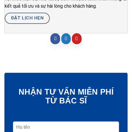
kết quả tối ưu và sự hài lòng cho khách hàng.
ĐẶT LỊCH HẸN
NHẬN TƯ VẤN MIỄN PHÍ
TỪ BÁC SĨ