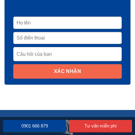
XÁC NHẬN
0901 666 879
Tư vấn miễn phí