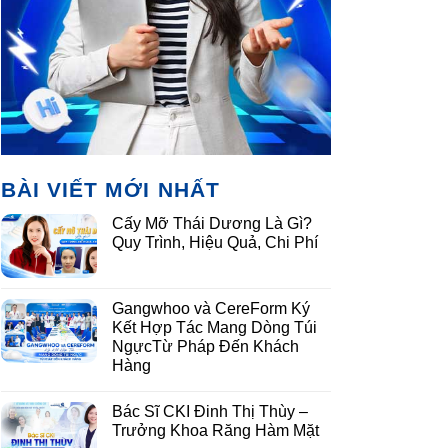
BÀI VIẾT MỚI NHẤT
Cấy Mỡ Thái Dương Là Gì?
Quy Trình, Hiệu Quả, Chi Phí
Gangwhoo và CereForm Ký
Kết Hợp Tác Mang Dòng Túi
NgựcTừ Pháp Đến Khách
Hàng
Bác Sĩ CKI Đinh Thị Thùy –
Trưởng Khoa Răng Hàm Mặt