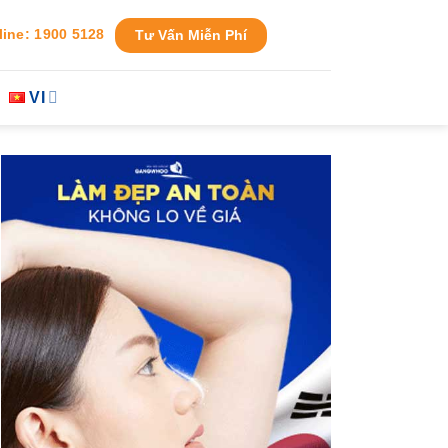
line: 1900 5128
Tư Vấn Miễn Phí
VI