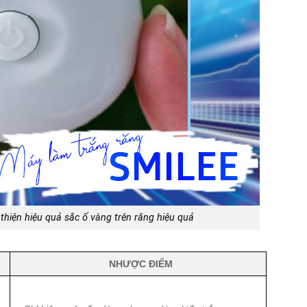
 thiện hiệu quả sắc ố vàng trên răng hiệu quả
NHƯỢC ĐIỂM