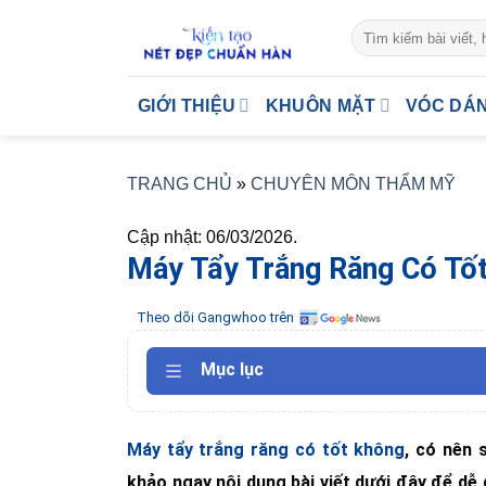
Skip
to
content
GIỚI THIỆU
KHUÔN MẶT
VÓC DÁ
TRANG CHỦ
»
CHUYÊN MÔN THẨM MỸ
Cập nhật: 06/03/2026.
Máy Tẩy Trắng Răng Có Tố
Theo dõi Gangwhoo trên
Mục lục
Máy tẩy trắng răng có tốt không
, có nên 
khảo ngay nội dung bài viết dưới đây để dễ