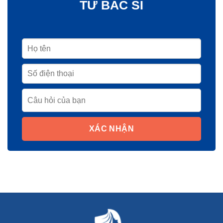
TỪ BÁC SĨ
XÁC NHẬN