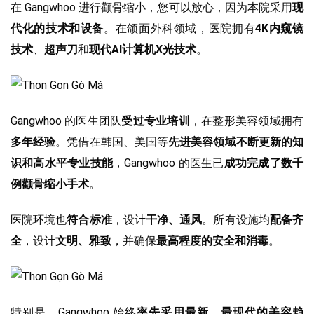
在 Gangwhoo 进行颧骨缩小，您可以放心，因为本院采用
现
代化的技术和设备
。在颌面外科领域，医院拥有
4K内窥镜
技术
、
超声刀
和
现代AI计算机X光技术
。
Gangwhoo 的医生团队
受过专业培训
，在整形美容领域拥有
多年经验
。凭借在韩国、美国等
先进美容领域不断更新的知
识和高水平专业技能
，Gangwhoo 的医生已
成功完成了数千
例颧骨缩小手术
。
医院环境也
符合标准
，设计
干净、通风
。所有设施均
配备齐
全
，设计
文明、雅致
，并确保
最高程度的安全和消毒
。
特别是，Gangwhoo 始终
率先采用最新、最现代的美容趋