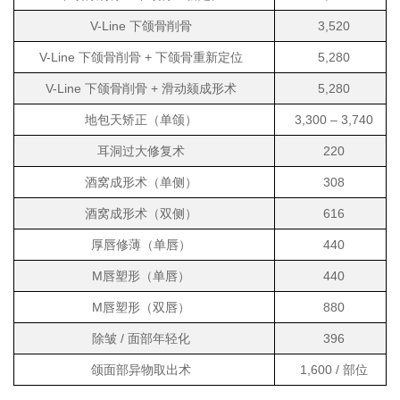
V-Line 下颌骨削骨
3,520
V-Line 下颌骨削骨 + 下颌骨重新定位
5,280
V-Line 下颌骨削骨 + 滑动颏成形术
5,280
地包天矫正（单颌）
3,300 – 3,740
耳洞过大修复术
220
酒窝成形术（单侧）
308
酒窝成形术（双侧）
616
厚唇修薄（单唇）
440
M唇塑形（单唇）
440
M唇塑形（双唇）
880
除皱 / 面部年轻化
396
颌面部异物取出术
1,600 / 部位