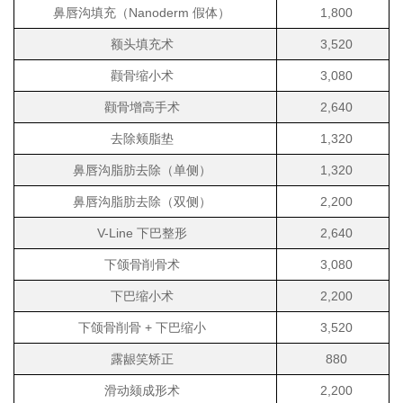
鼻唇沟填充（Nanoderm 假体）
1,800
额头填充术
3,520
颧骨缩小术
3,080
颧骨增高手术
2,640
去除颊脂垫
1,320
鼻唇沟脂肪去除（单侧）
1,320
鼻唇沟脂肪去除（双侧）
2,200
V-Line 下巴整形
2,640
下颌骨削骨术
3,080
下巴缩小术
2,200
下颌骨削骨 + 下巴缩小
3,520
露龈笑矫正
880
滑动颏成形术
2,200