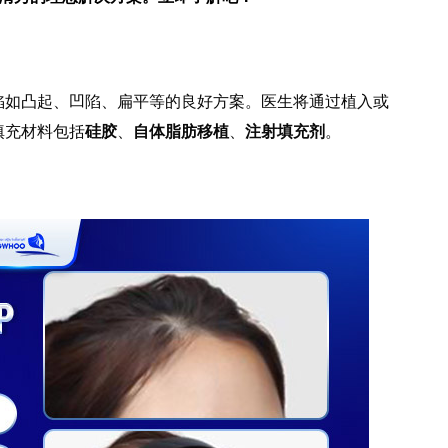
陷如凸起、凹陷、扁平等的良好方案。医生将通过植入或
填充材料包括
硅胶
、
自体脂肪移植
、
注射填充剂
。