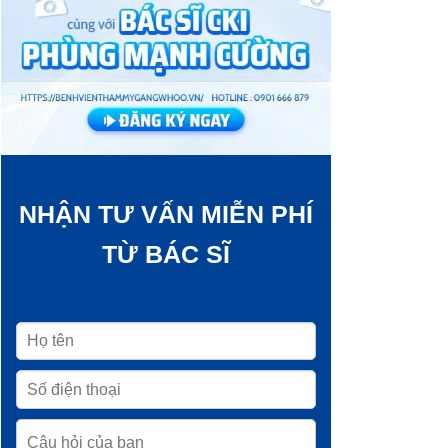
NHẬN TƯ VẤN MIỄN PHÍ
TỪ BÁC SĨ