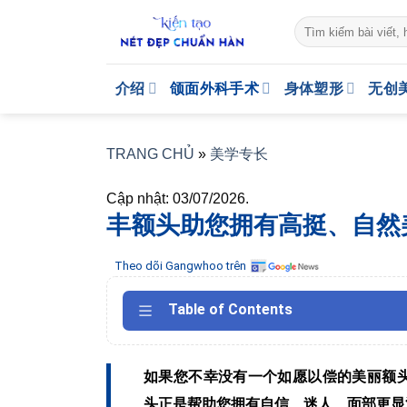
Skip
to
content
介绍
颌面外科手术
身体塑形
无创
TRANG CHỦ
»
美学专长
Cập nhật: 03/07/2026.
丰额头助您拥有高挺、自然
Theo dõi Gangwhoo trên
Table of Contents
如果您不幸没有一个如愿以偿的美丽额
头正是帮助您拥有自信、迷人、面部更显