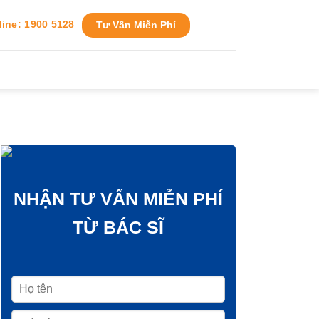
line: 1900 5128
Tư Vấn Miễn Phí
NHẬN TƯ VẤN MIỄN PHÍ
TỪ BÁC SĨ