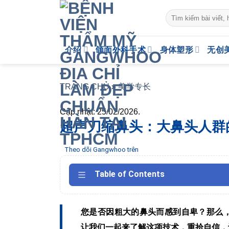
Skip
to
content
介绍
颌面外科手术
身体塑形
无创
TRANG CHỦ
»
美学专长
Cập nhật: 25/02/2026.
超声刀缩鼻头：大鼻头人群
Theo dõi Gangwhoo trên
Table of Contents
您是否因粗大的鼻头而感到自卑？那么
让我们一起来了解这项技术，重拾自信，