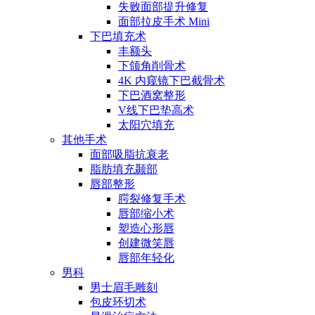
失败面部提升修复
面部拉皮手术 Mini
下巴填充术
丰额头
下颌角削骨术
4K 内窥镜下巴截骨术
下巴酒窝整形
V线下巴垫高术
太阳穴填充
其他手术
面部吸脂抗衰老
脂肪填充颞部
唇部整形
腭裂修复手术
唇部缩小术
塑造心形唇
创建微笑唇
唇部年轻化
男科
男士眉毛雕刻
包皮环切术