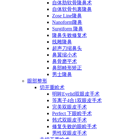
自体肋软骨隆鼻术
自体软骨包裏隆鼻
Zose Line隆鼻
Nanoform隆鼻
Surgiform 隆鼻
隆鼻失败修复术
线雕隆鼻
超声刀缩鼻头
鼻翼缩小术
鼻骨磨平术
鼻部畸形矫正
男士隆鼻
眼部整形
切开重睑术
明眸Eyelid双眼皮手术
等离子4合1双眼皮手术
完美双眼皮手术
Perfect 下眼睑手术
韩式双眼皮手术
修复失败的眼睑手术
男性双眼皮手术