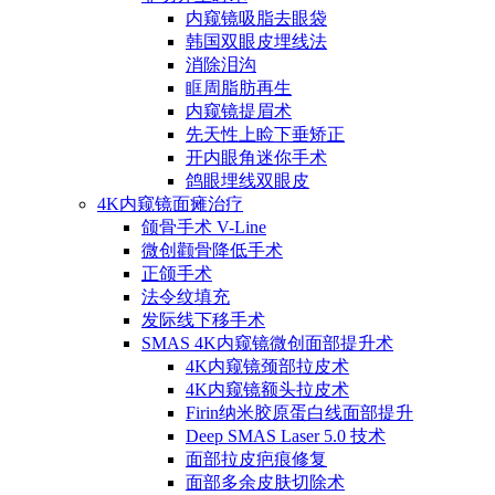
内窥镜吸脂去眼袋
韩国双眼皮埋线法
消除泪沟
眶周脂肪再生
内窥镜提眉术
先天性上睑下垂矫正
开内眼角迷你手术
鸽眼埋线双眼皮
4K内窥镜面瘫治疗
颌骨手术 V-Line
微创颧骨降低手术
正颌手术
法令纹填充
发际线下移手术
SMAS 4K内窥镜微创面部提升术
4K内窥镜颈部拉皮术
4K内窥镜额头拉皮术
Firin纳米胶原蛋白线面部提升
Deep SMAS Laser 5.0 技术
面部拉皮疤痕修复
面部多余皮肤切除术