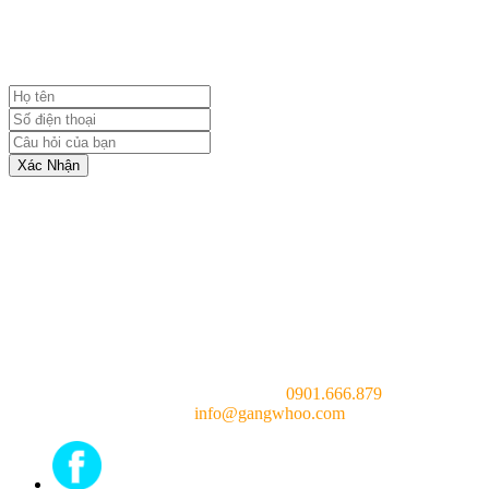
TỪ BÁC SĨ
Xác Nhận
Consulting doctor (24/7):
0901.666.879
Email:
info@gangwhoo.com