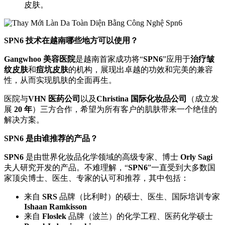
皮肤。
SPN6 技术在越南哪些地方可以使用？
Gangwhoo 美容医院
是越南首家成功将“
SPN6
”应用于
治疗皱
纹皮肤
和
痘坑皮肤
的机构，展现出卓越的功效和完美的兼容
性，从而实现肌肤的全面再生。
医院与
VHN 医药公司
以及
Christina 国际化妆品公司
（成立发
展
20 年
）三方合作，希望为所有客户的肌肤带来一个绝佳的
解决方案。
SPN6 是由谁推荐的产品？
SPN6
是由世界化妆品化学领域的高级专家、博士
Orly Sagi
夫人研究开发的产品。不难理解，“
SPN6
”一直受到大多数国
家顶尖博士、医生、专家的认可和推荐，其中包括：
来自
SRS
品牌（比利时）的硕士、医生、国际培训专家
Ishaan Ramkisson
来自
Floslek
品牌（波兰）的化学工程、医药化学硕士