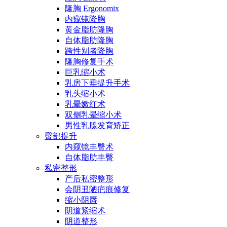
隆胸 Ergonomix
内窥镜隆胸
黄金脂肪隆胸
自体脂肪隆胸
跨性别者隆胸
隆胸修复手术
巨乳缩小术
乳房下垂提升手术
乳头缩小术
乳晕嫩红术
双侧乳晕缩小术
男性乳腺发育矫正
臀部提升
内窥镜丰臀术
自体脂肪丰臀
私密整形
产后私密整形
会阴丑陋疤痕修复
缩小阴唇
阴道紧缩术
阴道整形