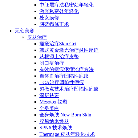
中胚层疗法私密处年轻化
激光私密处年轻化
处女膜修
阴蒂帽修正术
无创美容
皮肤治疗
痤疮治疗Skin Get
韩式黄金激光治疗炎性痤疮
从根源上治疗皮赘
闭口痘治疗
有效的瘢痕疙瘩治疗方法
自体血治疗凹陷性疤痕
TCA治疗凹陷性疤痕
超微点技术治疗凹陷性疤痕
深层祛斑
Mesotox 祛斑
全身美白
全身焕肤 New Born Skin
胶原纳米焕肤
SPN6 技术焕肤
Thermage 皮肤年轻化技术