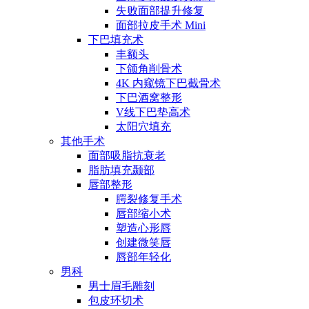
失败面部提升修复
面部拉皮手术 Mini
下巴填充术
丰额头
下颌角削骨术
4K 内窥镜下巴截骨术
下巴酒窝整形
V线下巴垫高术
太阳穴填充
其他手术
面部吸脂抗衰老
脂肪填充颞部
唇部整形
腭裂修复手术
唇部缩小术
塑造心形唇
创建微笑唇
唇部年轻化
男科
男士眉毛雕刻
包皮环切术