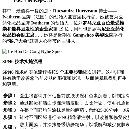
Pawel Jedrzejewski
其中，最值得一提的是：
Rucsandra Hurezeanu
博士——
Ivatherm
品牌（法国）的创始人兼首席执行官。她被誉为医
药化妆品品牌
Ivatherm
的创始人，位列
罗马尼亚百位最受推
崇和最具启发性的企业家
第 19 位，同时也是
罗马尼亚医药化
妆品协会副主席
……她将是近期在
Gangwhoo 美容医院
举行
的“
客户大会
”鼓舞人心环节的主讲人。
SPN6 技术实施流程
SPN6 技术
的实施流程将按
5 个主要步骤
依次进行。这些步骤
将有助于改善您当前皮肤的瑕疵和状况，从而使肌肤得到再生
和更新。
步骤 1
医生将咨询并评估当前皮肤状况和色素沉着，以制定
步骤 2
通过卸妆和洁面步骤清洁皮肤，去除污垢，使毛孔通
步骤 3
在整个面部均匀涂抹足量的麻药，敷约25-30分钟，
步骤 4
针对不同区域进行SPN6精华液注射，以改善和修复皮
敷上面膜，并涂抹舒缓镇静精华，以缓解和减少皮肤表
步骤 5