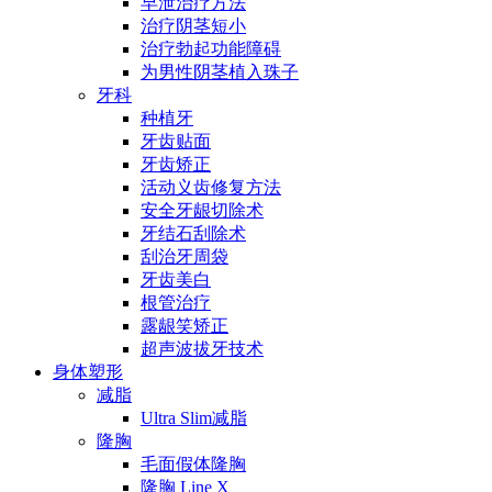
早泄治疗方法
治疗阴茎短小
治疗勃起功能障碍
为男性阴茎植入珠子
牙科
种植牙
牙齿贴面
牙齿矫正
活动义齿修复方法
安全牙龈切除术
牙结石刮除术
刮治牙周袋
牙齿美白
根管治疗
露龈笑矫正
超声波拔牙技术
身体塑形
减脂
Ultra Slim减脂
隆胸
毛面假体隆胸
隆胸 Line X