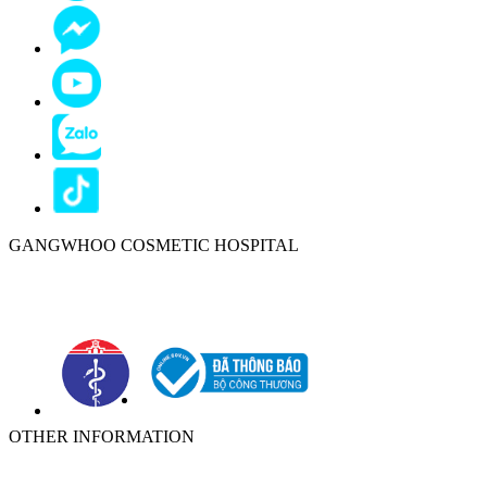
GANGWHOO COSMETIC HOSPITAL
Ho Chi Minh City:
576-578 Cong Hoa St., Ward 13, Tan Binh
District, Ho Chi Minh City
OTHER INFORMATION
ABOUT