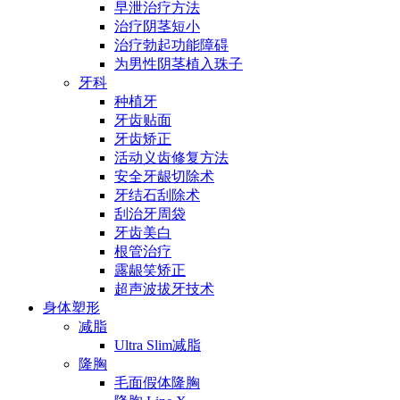
早泄治疗方法
治疗阴茎短小
治疗勃起功能障碍
为男性阴茎植入珠子
牙科
种植牙
牙齿贴面
牙齿矫正
活动义齿修复方法
安全牙龈切除术
牙结石刮除术
刮治牙周袋
牙齿美白
根管治疗
露龈笑矫正
超声波拔牙技术
身体塑形
减脂
Ultra Slim减脂
隆胸
毛面假体隆胸