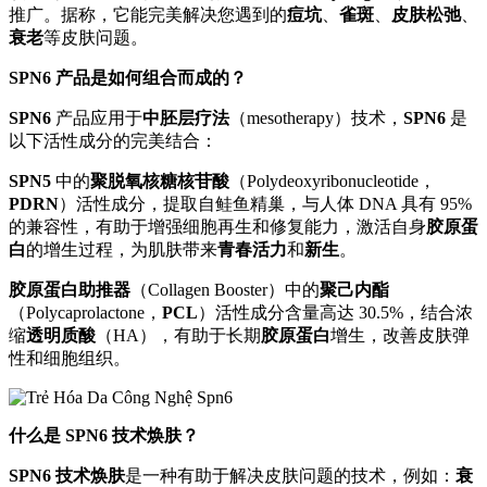
推广。据称，它能完美解决您遇到的
痘坑
、
雀斑
、
皮肤松弛
、
衰老
等皮肤问题。
SPN6 产品是如何组合而成的？
SPN6
产品应用于
中胚层疗法
（mesotherapy）技术，
SPN6
是
以下活性成分的完美结合：
SPN5
中的
聚脱氧核糖核苷酸
（Polydeoxyribonucleotide，
PDRN
）活性成分，提取自鲑鱼精巢，与人体 DNA 具有 95%
的兼容性，有助于增强细胞再生和修复能力，激活自身
胶原蛋
白
的增生过程，为肌肤带来
青春活力
和
新生
。
胶原蛋白助推器
（Collagen Booster）中的
聚己内酯
（Polycaprolactone，
PCL
）活性成分含量高达 30.5%，结合浓
缩
透明质酸
（HA），有助于长期
胶原蛋白
增生，改善皮肤弹
性和细胞组织。
什么是 SPN6 技术焕肤？
SPN6 技术焕肤
是一种有助于解决皮肤问题的技术，例如：
衰