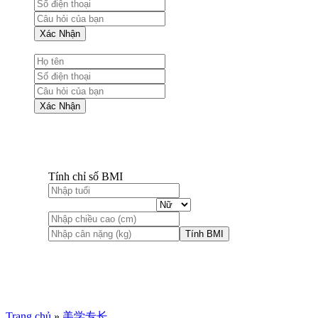
Xác Nhận
Xác Nhận
Tính chỉ số BMI
Tính BMI
Trang chủ
»
美学专长