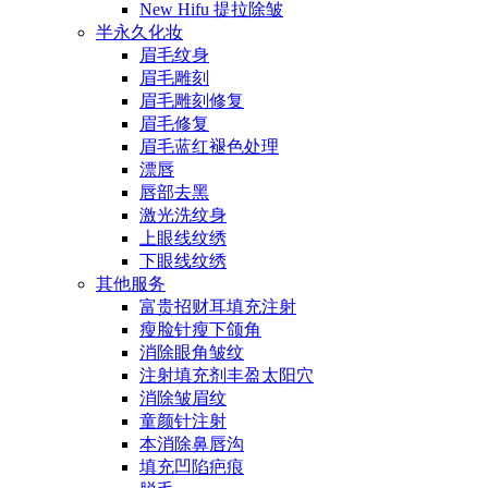
New Hifu 提拉除皱
半永久化妆
眉毛纹身
眉毛雕刻
眉毛雕刻修复
眉毛修复
眉毛蓝红褪色处理
漂唇
唇部去黑
激光洗纹身
上眼线纹绣
下眼线纹绣
其他服务
富贵招财耳填充注射
瘦脸针瘦下颌角
消除眼角皱纹
注射填充剂丰盈太阳穴
消除皱眉纹
童颜针注射
本消除鼻唇沟
填充凹陷疤痕