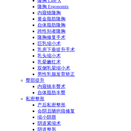
隆胸 Line X
隆胸 Ergonomix
内窥镜隆胸
黄金脂肪隆胸
自体脂肪隆胸
跨性别者隆胸
隆胸修复手术
巨乳缩小术
乳房下垂提升手术
乳头缩小术
乳晕嫩红术
双侧乳晕缩小术
男性乳腺发育矫正
臀部提升
内窥镜丰臀术
自体脂肪丰臀
私密整形
产后私密整形
会阴丑陋疤痕修复
缩小阴唇
阴道紧缩术
阴道整形