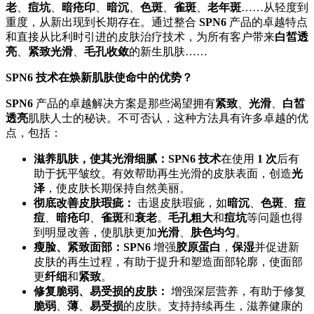
老
、
痘坑
、
暗疮印
、
暗沉
、
色斑
、
雀斑
、
老年斑
……从轻度到
重度，从新出现到长期存在。通过整合
SPN6
产品的卓越特点
和直接从比利时引进的皮肤治疗技术，为所有客户带来
白皙透
亮
、
紧致光滑
、
毛孔收敛
的新生肌肤……
SPN6 技术在焕新肌肤使命中的优势？
SPN6
产品的卓越解决方案是那些渴望拥有
紧致
、
光滑
、
白皙
透亮
肌肤人士的秘诀。不可否认，这种方法具有许多卓越的优
点，包括：
滋养肌肤，使其光滑细腻：SPN6 技术
在使用
1 次
后有
助于抚平皱纹。有效帮助再生光滑的皮肤表面，创造
光
泽
，使皮肤长期保持自然美丽。
彻底改善皮肤瑕疵：
击退皮肤瑕疵，如
暗沉
、
色斑
、
痘
痘
、
暗疮印
、
雀斑
和
衰老
。
毛孔粗大
和
痘坑
等问题也得
到明显改善，使肌肤更加
光滑
、
肤色均匀
。
瘦脸、紧致面部：SPN6
增强
胶原蛋白
，
保湿
并促进新
皮肤的再生过程，有助于提升和塑造面部轮廓，使面部
更
纤细
和
紧致
。
修复脆弱、易受损的皮肤：
增强深层营养，有助于修复
脆弱
、
薄
、
易受损
的皮肤。支持持续再生，滋养健康的