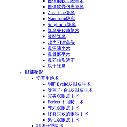
自体肋软骨隆鼻术
自体软骨包裏隆鼻
Zose Line隆鼻
Nanoform隆鼻
Surgiform 隆鼻
隆鼻失败修复术
线雕隆鼻
超声刀缩鼻头
鼻翼缩小术
鼻骨磨平术
鼻部畸形矫正
男士隆鼻
眼部整形
切开重睑术
明眸Eyelid双眼皮手术
等离子4合1双眼皮手术
完美双眼皮手术
Perfect 下眼睑手术
韩式双眼皮手术
修复失败的眼睑手术
男性双眼皮手术
非切开重睑术