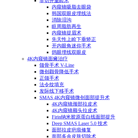
非切开重睑术
内窥镜吸脂去眼袋
韩国双眼皮埋线法
消除泪沟
眶周脂肪再生
内窥镜提眉术
先天性上睑下垂矫正
开内眼角迷你手术
鸽眼埋线双眼皮
4K内窥镜面瘫治疗
颌骨手术 V-Line
微创颧骨降低手术
正颌手术
法令纹填充
发际线下移手术
SMAS 4K内窥镜微创面部提升术
4K内窥镜颈部拉皮术
4K内窥镜额头拉皮术
Firin纳米胶原蛋白线面部提升
Deep SMAS Laser 5.0 技术
面部拉皮疤痕修复
面部多余皮肤切除术