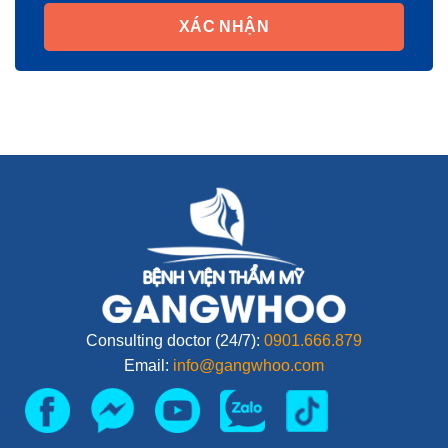
XÁC NHẬN
Consulting doctor (24/7):
0901.666.879
Email:
info@gangwhoo.com