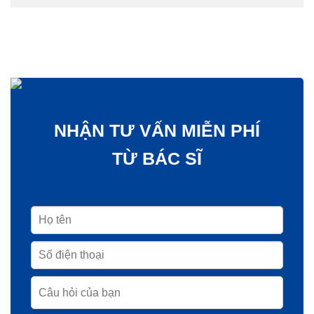
NHẬN TƯ VẤN MIỄN PHÍ
TỪ BÁC SĨ