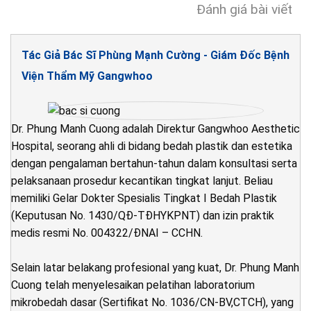
Đánh giá bài viết
Tác Giả Bác Sĩ Phùng Mạnh Cường - Giám Đốc Bệnh
Viện Thẩm Mỹ Gangwhoo
Dr. Phung Manh Cuong adalah Direktur Gangwhoo Aesthetic
Hospital, seorang ahli di bidang bedah plastik dan estetika
dengan pengalaman bertahun-tahun dalam konsultasi serta
pelaksanaan prosedur kecantikan tingkat lanjut. Beliau
memiliki Gelar Dokter Spesialis Tingkat I Bedah Plastik
(Keputusan No. 1430/QĐ-TĐHYKPNT) dan izin praktik
medis resmi No. 004322/ĐNAI – CCHN.
Selain latar belakang profesional yang kuat, Dr. Phung Manh
Cuong telah menyelesaikan pelatihan laboratorium
mikrobedah dasar (Sertifikat No. 1036/CN-BV,CTCH), yang