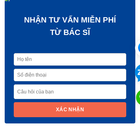
NHẬN TƯ VẤN MIỄN PHÍ
TỪ BÁC SĨ
XÁC NHẬN