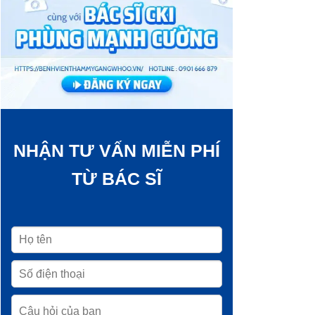
NHẬN TƯ VẤN MIỄN PHÍ
TỪ BÁC SĨ