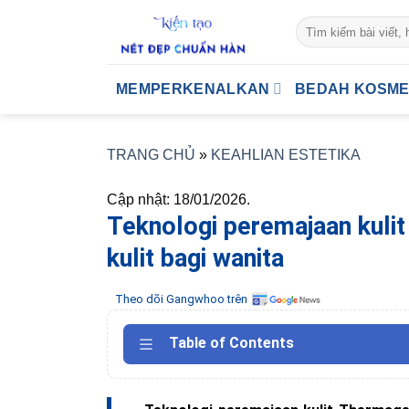
Skip
to
content
MEMPERKENALKAN
BEDAH KOSME
TRANG CHỦ
»
KEAHLIAN ESTETIKA
Cập nhật: 18/01/2026.
Teknologi peremajaan kul
kulit bagi wanita
Theo dõi Gangwhoo trên
Table of Contents