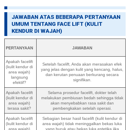
JAWABAN ATAS BEBERAPA PERTANYAAN
UMUM TENTANG FACE LIFT (KULIT
KENDUR DI WAJAH)
PERTANYAAN
JAWABAN
Apakah facelift
Setelah facelift, Anda akan merasakan efek
(kulit kendur di
yang jelas dengan kulit yang kencang, halus,
area wajah)
dan kerutan penuaan berkurang secara
langsung
signifikan.
efektif?
Apakah facelift
Selama prosedur facelift, dokter telah
(kulit kendur di
melakukan pembiusan bedah sehingga tidak
area wajah)
akan menyebabkan rasa sakit dan
terasa sakit?
pembengkakan setelah operasi.
Apakah facelift
Sebagian besar hasil facelift (kulit kendur di
(kulit kendur di
area wajah) tidak meninggalkan bekas luka
area wajah)
yang buruk atau bekas luka estetika jika