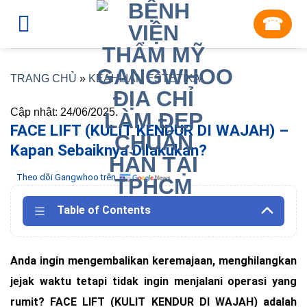
Skip
☎︎
to
content
TRANG CHỦ
»
KEAHLIAN ESTETIKA
Cập nhật: 24/06/2025.
FACE LIFT (KULIT KENDUR DI WAJAH) –
Kapan Sebaiknya Dilakukan?
Theo dõi Gangwhoo trên
Table of Contents
Anda ingin mengembalikan keremajaan, menghilangkan
jejak waktu tetapi tidak ingin menjalani operasi yang
rumit? FACE LIFT (KULIT KENDUR DI WAJAH) adalah