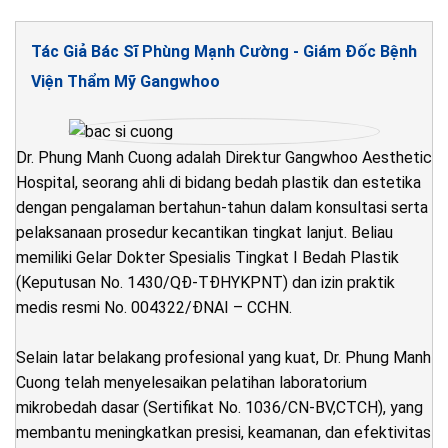
Tác Giả Bác Sĩ Phùng Mạnh Cường - Giám Đốc Bệnh
Viện Thẩm Mỹ Gangwhoo
Dr. Phung Manh Cuong adalah Direktur Gangwhoo Aesthetic
Hospital, seorang ahli di bidang bedah plastik dan estetika
dengan pengalaman bertahun-tahun dalam konsultasi serta
pelaksanaan prosedur kecantikan tingkat lanjut. Beliau
memiliki Gelar Dokter Spesialis Tingkat I Bedah Plastik
(Keputusan No. 1430/QĐ-TĐHYKPNT) dan izin praktik
medis resmi No. 004322/ĐNAI – CCHN.
Selain latar belakang profesional yang kuat, Dr. Phung Manh
Cuong telah menyelesaikan pelatihan laboratorium
mikrobedah dasar (Sertifikat No. 1036/CN-BV,CTCH), yang
membantu meningkatkan presisi, keamanan, dan efektivitas