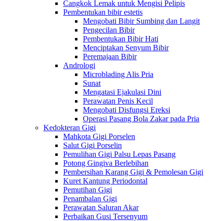
Cangkok Lemak untuk Mengisi Pelipis
Pembentukan bibir estetis
Mengobati Bibir Sumbing dan Langit
Pengecilan Bibir
Pembentukan Bibir Hati
Menciptakan Senyum Bibir
Peremajaan Bibir
Andrologi
Microblading Alis Pria
Sunat
Mengatasi Ejakulasi Dini
Perawatan Penis Kecil
Mengobati Disfungsi Ereksi
Operasi Pasang Bola Zakar pada Pria
Kedokteran Gigi
Mahkota Gigi Porselen
Salut Gigi Porselin
Pemulihan Gigi Palsu Lepas Pasang
Potong Gingiva Berlebihan
Pembersihan Karang Gigi & Pemolesan Gigi
Kuret Kantung Periodontal
Pemutihan Gigi
Penambalan Gigi
Perawatan Saluran Akar
Perbaikan Gusi Tersenyum