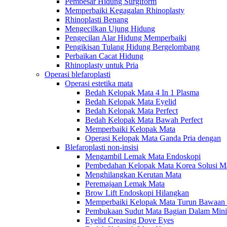
Pembesar Hidung Surgiform
Memperbaiki Kegagalan Rhinoplasty
Rhinoplasti Benang
Mengecilkan Ujung Hidung
Pengecilan Alar Hidung Memperbaiki
Pengikisan Tulang Hidung Bergelombang
Perbaikan Cacat Hidung
Rhinoplasty untuk Pria
Operasi blefaroplasti
Operasi estetika mata
Bedah Kelopak Mata 4 In 1 Plasma
Bedah Kelopak Mata Eyelid
Bedah Kelopak Mata Perfect
Bedah Kelopak Mata Bawah Perfect
Memperbaiki Kelopak Mata
Operasi Kelopak Mata Ganda Pria dengan
Blefaroplasti non-insisi
Mengambil Lemak Mata Endoskopi
Pembedahan Kelopak Mata Korea Solusi M
Menghilangkan Kerutan Mata
Peremajaan Lemak Mata
Brow Lift Endoskopi Hilangkan
Memperbaiki Kelopak Mata Turun Bawaan 
Pembukaan Sudut Mata Bagian Dalam Mini
Eyelid Creasing Dove Eyes