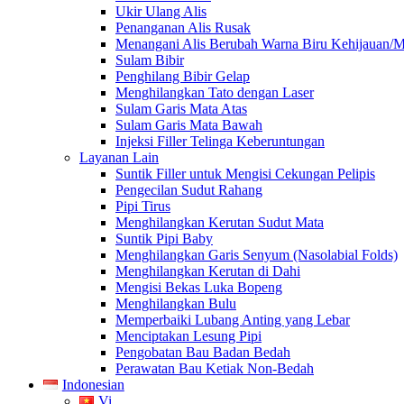
Ukir Ulang Alis
Penanganan Alis Rusak
Menangani Alis Berubah Warna Biru Kehijauan/
Sulam Bibir
Penghilang Bibir Gelap
Menghilangkan Tato dengan Laser
Sulam Garis Mata Atas
Sulam Garis Mata Bawah
Injeksi Filler Telinga Keberuntungan
Layanan Lain
Suntik Filler untuk Mengisi Cekungan Pelipis
Pengecilan Sudut Rahang
Pipi Tirus
Menghilangkan Kerutan Sudut Mata
Suntik Pipi Baby
Menghilangkan Garis Senyum (Nasolabial Folds)
Menghilangkan Kerutan di Dahi
Mengisi Bekas Luka Bopeng
Menghilangkan Bulu
Memperbaiki Lubang Anting yang Lebar
Menciptakan Lesung Pipi
Pengobatan Bau Badan Bedah
Perawatan Bau Ketiak Non-Bedah
Indonesian
Vi