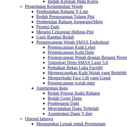
Bedah Kelopak Mata Korea
Pengobatan Kelumpuhan Wajah
Pembedahan Rahang V-Line
Bedah Pengurangan Tulang Pipi
Pembetulan Rahang Jonggrang/Maju
Pengisi Dahi
Mengisi Cekungan Hidung-Pipi
Garis Rambut Bedah
Pengencangan Wajah SMAS Endoskopi
Pengencangan Kulit Leher
Pengencangan Kulit Dahi
Pengencangan Wajah dengan Benang Perema
Teknologi Deep SMAS Laser 5.0
Perbaikan Bekas Luka Facelift
Mengencangkan Kulit Wajah yang Berlebih
Memperbaiki Face Lift yang Gagal
Pengencangan wajah mini
Augmentasi dagu
Bedah Potong Sudut Rahang
Bedah Geser Dagu
Pembesaran Dahi
Menciptakan Dagu Terbelah
Augmentasi Dagu V-line
Operasi lainnya
Mengangkat Lemak untuk Peremajaan