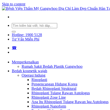
Skip to content
Hotline: 1900 5128
Tư Vấn Miễn Phí
☎︎
Memperkenalkan
Rumah Sakit Bedah Plastik Gangwhoo
Bedah kosmetik wajah
Operasi hidung
Rinoplasti
Pengencangan Hidung Korea
Bedah Rhinoplasti Struktural
Rhinoplasti Tulang Rawan Autologus
Rhinoplasti Zose Line
Apa Itu Rhinoplasti Tulang Rawan Iga Autologus
Rhinoplasti Nanoform