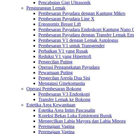
Pencabutan Gigi Ultrasonik
Pengurangan Lemak
Pembesaran Payudara dengan Kantung Mikro
Pembesaran Payudara Line X
Ergonomix Breast Lift
Pembesaran Payudara Endoskopi Kantung Nano 
Pembesaran Payudara dengan Transfer Lemak Em
Pembesaran V1 dengan Lemak Autologus
Pembesaran V1 untuk Transgender
Perbaikan V1 yang Rusak
Reduksi V1 yang Hipertrofi
Pengecilan Puting
Operasi Pengangkatan Payudara
Pewarnaan Puting
Pengecilan Areola Dua Sisi
Mengatasi Ginekomastia
Operasi Pembesaran Bokong
Pembesaran V3 Endoskopi
Transfer Lemak ke Bokong
Estetika Area Kewanitaan
Estetika Area Intim Pascasalin
Koreksi Bekas Luka Episiotomi Buruk
Mengecilkan Labia Mayora dan Labia Minora
Peremajaan Vagina
Peremajaan Vagina