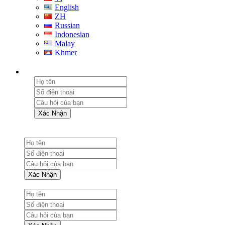
English
ZH
Russian
Indonesian
Malay
Khmer
Xác Nhận
Xác Nhận