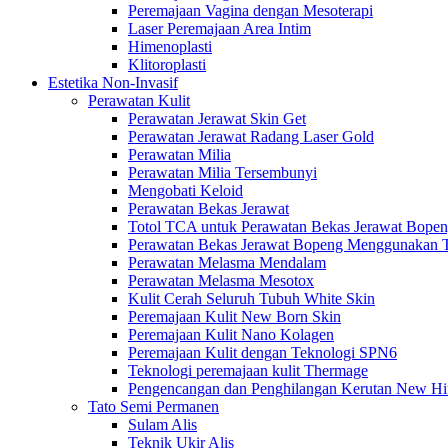
Peremajaan Vagina dengan Mesoterapi
Laser Peremajaan Area Intim
Himenoplasti
Klitoroplasti
Estetika Non-Invasif
Perawatan Kulit
Perawatan Jerawat Skin Get
Perawatan Jerawat Radang Laser Gold
Perawatan Milia
Perawatan Milia Tersembunyi
Mengobati Keloid
Perawatan Bekas Jerawat
Totol TCA untuk Perawatan Bekas Jerawat Bope
Perawatan Bekas Jerawat Bopeng Menggunakan T
Perawatan Melasma Mendalam
Perawatan Melasma Mesotox
Kulit Cerah Seluruh Tubuh White Skin
Peremajaan Kulit New Born Skin
Peremajaan Kulit Nano Kolagen
Peremajaan Kulit dengan Teknologi SPN6
Teknologi peremajaan kulit Thermage
Pengencangan dan Penghilangan Kerutan New Hi
Tato Semi Permanen
Sulam Alis
Teknik Ukir Alis