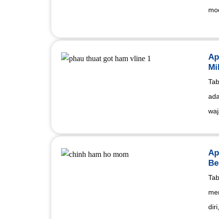
mod
Ap
Mi
Tab
ada
waj
Ap
Be
Tab
mer
diri,