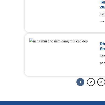
Te
20
Tab
mem
Rh
St
Tab
pes
1
2
3