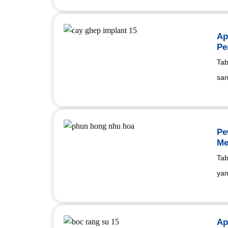
Ap
Pe
Tab
san
Pe
Me
Tab
yan
Ap