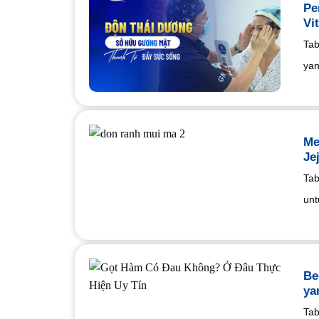
Pe
Vit
Tab
yan
Me
Je
Tab
unt
Be
ya
Tab