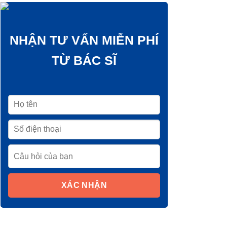
NHẬN TƯ VẤN MIỄN PHÍ
TỪ BÁC SĨ
XÁC NHẬN