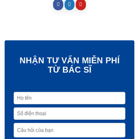
NHẬN TƯ VẤN MIỄN PHÍ
TỪ BÁC SĨ