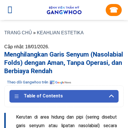
Skip
☎︎
to
content
TRANG CHỦ
»
KEAHLIAN ESTETIKA
Cập nhật: 18/01/2026.
Menghilangkan Garis Senyum (Nasolabial
Folds) dengan Aman, Tanpa Operasi, dan
Berbiaya Rendah
Theo dõi Gangwhoo trên
Table of Contents
Kerutan
di area hidung dan pipi (sering disebut
garis senyum
atau
lipatan nasolabial
) secara