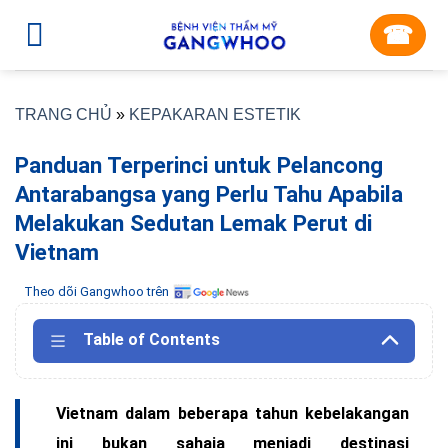
Skip
☎︎
to
content
TRANG CHỦ
»
KEPAKARAN ESTETIK
Panduan Terperinci untuk Pelancong
Antarabangsa yang Perlu Tahu Apabila
Melakukan Sedutan Lemak Perut di
Vietnam
Theo dõi Gangwhoo trên
Table of Contents
Vietnam dalam beberapa tahun kebelakangan
ini bukan sahaja menjadi destinasi