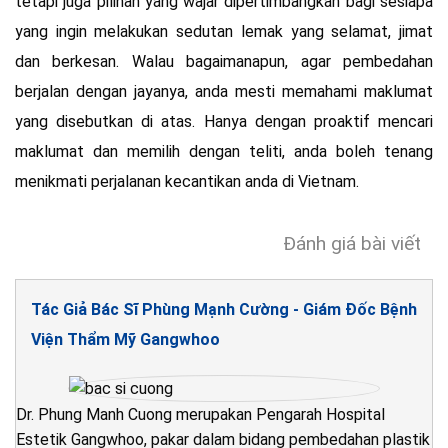
tetapi juga pilihan yang wajar dipertimbangkan bagi sesiapa
yang ingin melakukan sedutan lemak yang selamat, jimat
dan berkesan. Walau bagaimanapun, agar pembedahan
berjalan dengan jayanya, anda mesti memahami maklumat
yang disebutkan di atas. Hanya dengan proaktif mencari
maklumat dan memilih dengan teliti, anda boleh tenang
menikmati perjalanan kecantikan anda di Vietnam.
Đánh giá bài viết
Tác Giả Bác Sĩ Phùng Mạnh Cường - Giám Đốc Bệnh
Viện Thẩm Mỹ Gangwhoo
Dr. Phung Manh Cuong merupakan Pengarah Hospital
Estetik Gangwhoo, pakar dalam bidang pembedahan plastik