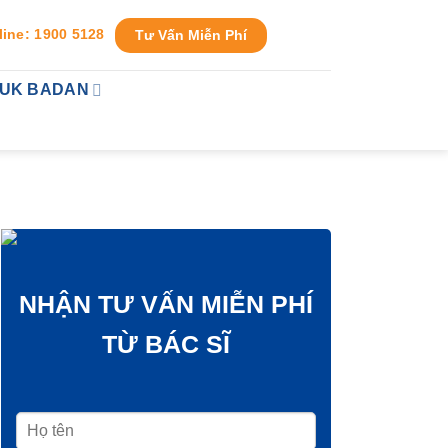
line: 1900 5128
Tư Vấn Miễn Phí
TUK BADAN
NHẬN TƯ VẤN MIỄN PHÍ
TỪ BÁC SĨ