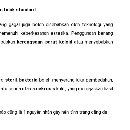
n tidak standard
ng gagal juga boleh disebabkan oleh teknologi yang
 memenuhi keberkesanan estetika. Penggunaan benang
yebabkan
kerengsaan
,
parut keloid
atau menyebabkan
ard
steril
,
bakteria
boleh menyerang luka pembedahan,
h satu punca utama
nekrosis
kulit, yang menjejaskan hasil