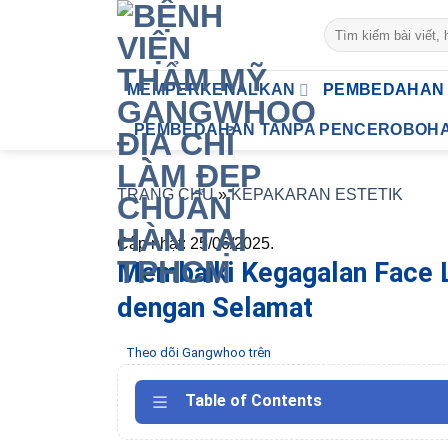
Skip
to
content
MEMPERKENALKAN
PEMBEDAHAN 
PEMBEDAHAN TANPA PENCEROBOH
TRANG CHỦ
»
KEPAKARAN ESTETIK
Cập nhật: 25/06/2025.
Membaiki Kegagalan Face L
dengan Selamat
Theo dõi Gangwhoo trên
Table of Contents