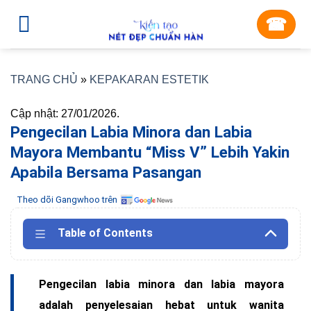
Skip
☎︎
to
content
TRANG CHỦ
»
KEPAKARAN ESTETIK
Cập nhật: 27/01/2026.
Pengecilan Labia Minora dan Labia
Mayora Membantu “Miss V” Lebih Yakin
Apabila Bersama Pasangan
Theo dõi Gangwhoo trên
Table of Contents
Pengecilan labia minora dan labia mayora
adalah penyelesaian hebat untuk wanita