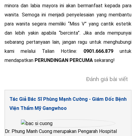
minora dan labia mayora ini akan bermanfaat kepada para
wanita. Semoga ini menjadi penyelesaian yang membantu
para wanita segera memiliki “Miss V” yang cantik estetik
dan lebih yakin apabila “bercinta”. Jika anda mempunyai
sebarang pertanyaan lain, jangan ragu untuk menghubungi
kami melalui Talian Hotline:
0901.666.879
untuk
mendapatkan
PERUNDINGAN PERCUMA
sekarang!
Đánh giá bài viết
Tác Giả Bác Sĩ Phùng Mạnh Cường - Giám Đốc Bệnh
Viện Thẩm Mỹ Gangwhoo
Dr. Phung Manh Cuong merupakan Pengarah Hospital