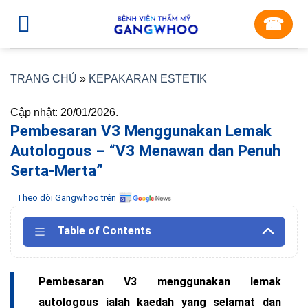
Skip
☎︎
to
content
TRANG CHỦ
»
KEPAKARAN ESTETIK
Cập nhật: 20/01/2026.
Pembesaran V3 Menggunakan Lemak
Autologous – “V3 Menawan dan Penuh
Serta-Merta”
Theo dõi Gangwhoo trên
Table of Contents
Pembesaran V3 menggunakan lemak
autologous ialah kaedah yang selamat dan