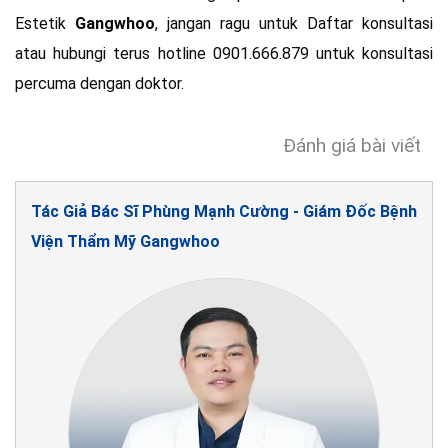
Estetik
Gangwhoo
, jangan ragu untuk Daftar konsultasi
atau hubungi terus hotline 0901.666.879 untuk konsultasi
percuma dengan doktor.
Đánh giá bài viết
Tác Giả Bác Sĩ Phùng Mạnh Cường - Giám Đốc Bệnh
Viện Thẩm Mỹ Gangwhoo