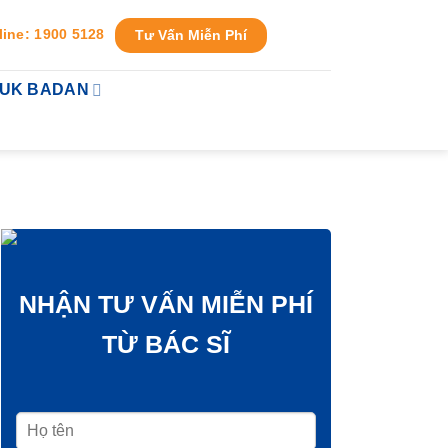
line: 1900 5128
Tư Vấn Miễn Phí
TUK BADAN
NHẬN TƯ VẤN MIỄN PHÍ
TỪ BÁC SĨ