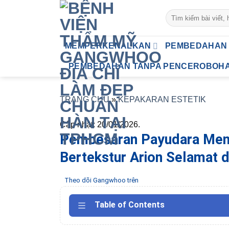
Skip
to
content
MEMPERKENALKAN
PEMBEDAHAN 
PEMBEDAHAN TANPA PENCEROBOH
TRANG CHỦ
»
KEPAKARAN ESTETIK
Cập nhật: 20/01/2026.
Pembesaran Payudara Men
Bertekstur Arion Selamat 
Theo dõi Gangwhoo trên
Table of Contents