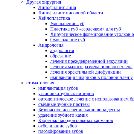
Другая хирургия
Липофилинг лица
Липофилинг височной области
Хейлопластика
Уменьшение губ
Пластика губ «сердечком» для губ
Хирургическое формирование уголков р
Омоложение губ
Андрология
андрология
обрезание
лечения преждевременной эякуляции
лечения малого размера полового члена
лечения эректильной дисфункции
имплантация шариков в половой член у
стоматология
имплантация зубов
установка зубных виниров
ортодонтическое лечение с использованием б
съёмные зубные протезы
Безопасное иссечение капюшона десны
удаление зубного камня
Кюретаж пародонтальных карманов
отбеливание зубов
пломбирование зубов