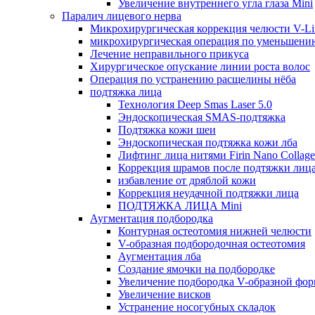
Увеличение внутреннего угла глаза Mini
Паралич лицевого нерва
Микрохирургическая коррекция челюсти V-Li
микрохирургическая операция по уменьшени
Лечение неправильного прикуса
Хирургическое опускание линии роста волос
Операция по устранению расщелины нёба
подтяжка лица
Технология Deep Smas Laser 5.0
Эндоскопическая SMAS-подтяжка
Подтяжка кожи шеи
Эндоскопическая подтяжка кожи лба
Лифтинг лица нитями Firin Nano Collag
Коррекция шрамов после подтяжки лиц
избавление от дряблой кожи
Коррекция неудачной подтяжки лица
ПОДТЯЖКА ЛИЦА Mini
Аугментация подбородка
Контурная остеотомия нижней челюсти
V-образная подбородочная остеотомия
Аугментация лба
Создание ямочки на подбородке
Увеличение подбородка V-образной фо
Увеличение висков
Устранение носогубных складок