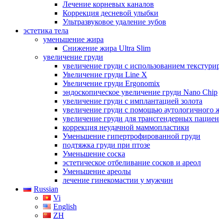
Лечение корневых каналов
Коррекция десневой улыбки
Ультразвуковое удаление зубов
эстетика тела
уменьшение жира
Снижение жира Ultra Slim
увеличение груди
увеличение груди с использованием текстур
Увеличение груди Line X
Увеличение груди Ergonomix
эндоскопическое увеличение груди Nano Chip
увеличение груди с имплантацией золота
увеличение груди с помощью аутологичного 
увеличение груди для трансгендерных пацие
коррекция неудачной маммопластики
Уменьшение гипертрофированной груди
подтяжка груди при птозе
Уменьшение соска
эстетическое отбеливание сосков и ареол
Уменьшение ареолы
лечение гинекомастии у мужчин
Russian
Vi
English
ZH