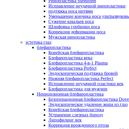
Ринопластика Surgiform
Исправление неудачной ринопластики
подтяжка носа нитями
Уменьшение кончика носа ультразвуков
Сужение крыльев носа
Шлифовка горбинки носа
Коррекция деформации носа
Мужская ринопластика
эстетика глаз
блефаропластика
Корейская блефаропластика
Блефаропластика века
Блефаропластика 4-в-1 Plasma
Блефаропластика Perfect
Эндоскопическая подтяжка бровей
Нижняя блефаропластика Perfect
Исправление неудачной пластики век
Блефаропластика для мужчин
Неинцизионная блефаропластика
Безоперационная блефаропластика Dove
Эндоскопическое удаление жира из глаз
Корейская блефаропластика
Устранение слезных борозд
Липофилинг век
Коррекция врожденного птоза