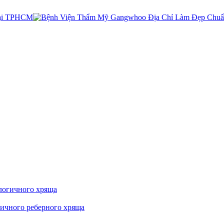
ологичного хряща
гичного реберного хряща