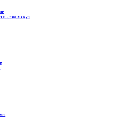
ne
ю высоких скул
en
а
рмы