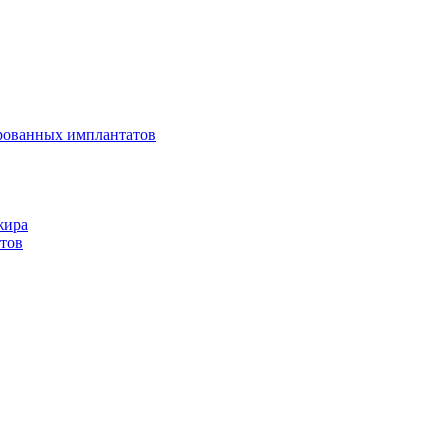
ированных имплантатов
жира
нтов