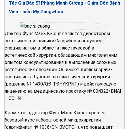
Tác Giả Bác Sĩ Phùng Mạnh Cường - Giám Đốc Bệnh
Viện Thẩm Mỹ Gangwhoo
Доктор Фунг Мань Кыонг является директором
эстетической клиники Gangwhoo и ведущим
специалистом в области пластической и
эстетической хирургии, обладающим многолетним
опытом консультирования и выполнения сложных
эстетических операций. Он имеет диплом врача-
специалиста I уровня по пластической хирургии
(решение № 1430/QĐ-TĐHYKPNT) и действующую
лицензию на медицинскую практику № 004322/ĐNAI
– CCHN.
Кроме того, доктор Фунг Мань Кыонг прошёл
базовый курс лабораторной микрохирургии
(сертификат № 1036/CN-BV,CTCH), что повышает