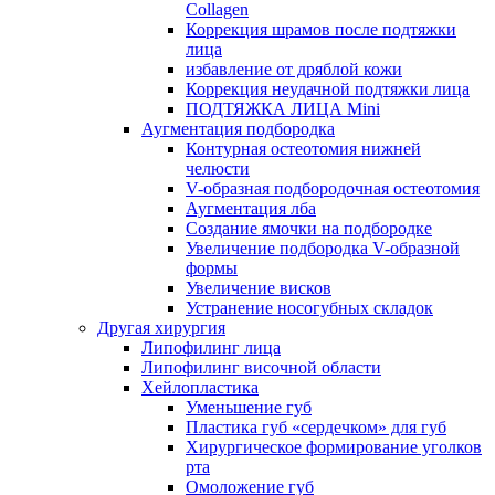
Collagen
Коррекция шрамов после подтяжки
лица
избавление от дряблой кожи
Коррекция неудачной подтяжки лица
ПОДТЯЖКА ЛИЦА Mini
Аугментация подбородка
Контурная остеотомия нижней
челюсти
V-образная подбородочная остеотомия
Аугментация лба
Создание ямочки на подбородке
Увеличение подбородка V-образной
формы
Увеличение висков
Устранение носогубных складок
Другая хирургия
Липофилинг лица
Липофилинг височной области
Хейлопластика
Уменьшение губ
Пластика губ «сердечком» для губ
Хирургическое формирование уголков
рта
Омоложение губ