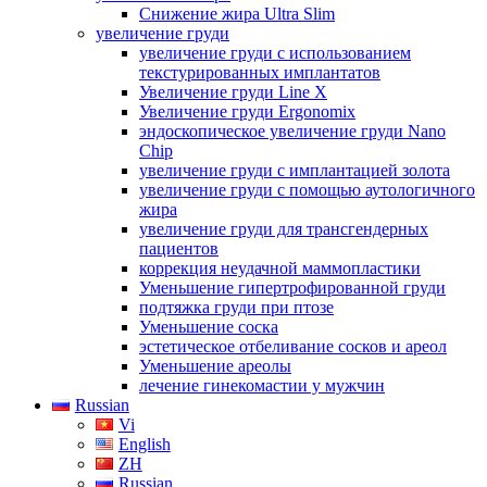
Снижение жира Ultra Slim
увеличение груди
увеличение груди с использованием
текстурированных имплантатов
Увеличение груди Line X
Увеличение груди Ergonomix
эндоскопическое увеличение груди Nano
Chip
увеличение груди с имплантацией золота
увеличение груди с помощью аутологичного
жира
увеличение груди для трансгендерных
пациентов
коррекция неудачной маммопластики
Уменьшение гипертрофированной груди
подтяжка груди при птозе
Уменьшение соска
эстетическое отбеливание сосков и ареол
Уменьшение ареолы
лечение гинекомастии у мужчин
Russian
Vi
English
ZH
Russian