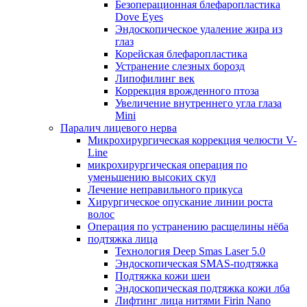
Безоперационная блефаропластика
Dove Eyes
Эндоскопическое удаление жира из
глаз
Корейская блефаропластика
Устранение слезных борозд
Липофилинг век
Коррекция врожденного птоза
Увеличение внутреннего угла глаза
Mini
Паралич лицевого нерва
Микрохирургическая коррекция челюсти V-
Line
микрохирургическая операция по
уменьшению высоких скул
Лечение неправильного прикуса
Хирургическое опускание линии роста
волос
Операция по устранению расщелины нёба
подтяжка лица
Технология Deep Smas Laser 5.0
Эндоскопическая SMAS-подтяжка
Подтяжка кожи шеи
Эндоскопическая подтяжка кожи лба
Лифтинг лица нитями Firin Nano