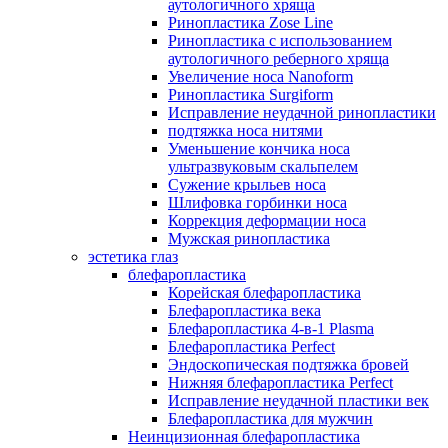
аутологичного хряща
Ринопластика Zose Line
Ринопластика с использованием
аутологичного реберного хряща
Увеличение носа Nanoform
Ринопластика Surgiform
Исправление неудачной ринопластики
подтяжка носа нитями
Уменьшение кончика носа
ультразвуковым скальпелем
Сужение крыльев носа
Шлифовка горбинки носа
Коррекция деформации носа
Мужская ринопластика
эстетика глаз
блефаропластика
Корейская блефаропластика
Блефаропластика века
Блефаропластика 4-в-1 Plasma
Блефаропластика Perfect
Эндоскопическая подтяжка бровей
Нижняя блефаропластика Perfect
Исправление неудачной пластики век
Блефаропластика для мужчин
Неинцизионная блефаропластика