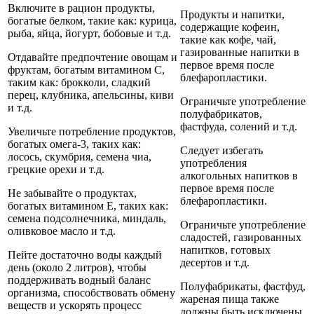
Включите в рацион продукты,
Продукты и напитки,
богатые белком, такие как: курица,
содержащие кофеин,
рыба, яйца, йогурт, бобовые и т.д.
такие как кофе, чай,
газированные напитки в
Отдавайте предпочтение овощам и
первое время после
фруктам, богатым витамином С,
блефаропластики.
таким как: брокколи, сладкий
перец, клубника, апельсины, киви
Ограничьте употребление
и т.д.
полуфабрикатов,
фастфуда, солений и т.д.
Увеличьте потребление продуктов,
богатых омега-3, таких как:
Следует избегать
лосось, скумбрия, семена чиа,
употребления
грецкие орехи и т.д.
алкогольных напитков в
первое время после
Не забывайте о продуктах,
блефаропластики.
богатых витамином Е, таких как:
семена подсолнечника, миндаль,
Ограничьте употребление
оливковое масло и т.д.
сладостей, газированных
напитков, готовых
Пейте достаточно воды каждый
десертов и т.д.
день (около 2 литров), чтобы
поддерживать водный баланс
Полуфабрикаты, фастфуд,
организма, способствовать обмену
жареная пища также
веществ и ускорять процесс
должны быть исключены.