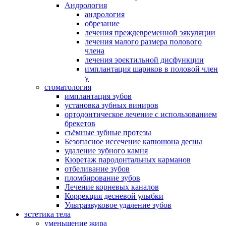
Андрология
андрология
обрезание
лечения преждевременной эякуляции
лечения малого размера полового
члена
лечения эректильной дисфункции
имплантация шариков в половой член
у
стоматология
имплантация зубов
установка зубных виниров
ортодонтическое лечение с использованием
брекетов
съёмные зубные протезы
Безопасное иссечение капюшона десны
удаление зубного камня
Кюретаж пародонтальных карманов
отбеливание зубов
пломбирование зубов
Лечение корневых каналов
Коррекция десневой улыбки
Ультразвуковое удаление зубов
эстетика тела
уменьшение жира