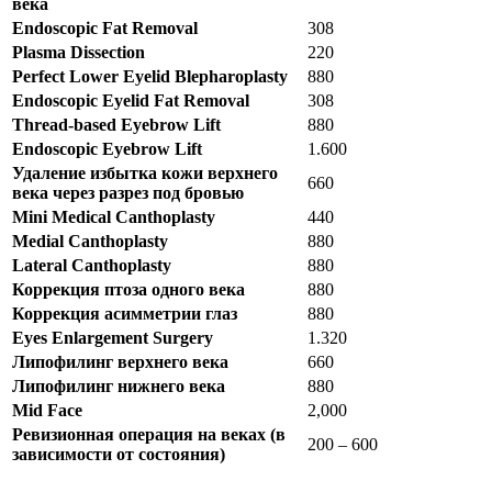
века
Endoscopic Fat Removal
308
Plasma Dissection
220
Perfect Lower Eyelid Blepharoplasty
880
Endoscopic Eyelid Fat Removal
308
Thread-based Eyebrow Lift
880
Endoscopic Eyebrow Lift
1.600
Удаление избытка кожи верхнего
660
века через разрез под бровью
Mini Medical Canthoplasty
440
Medial Canthoplasty
880
Lateral Canthoplasty
880
Коррекция птоза одного века
880
Коррекция асимметрии глаз
880
Eyes Enlargement Surgery
1.320
Липофилинг верхнего века
660
Липофилинг нижнего века
880
Mid Face
2,000
Ревизионная операция на веках (в
200 – 600
зависимости от состояния)