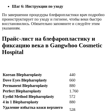
Шаг 6: Инструкции по уходу
По завершении процедуры блефаропластики врач подробно
проинструктирует по уходу и гигиене, чтобы веки быстро
восстановились. Обязательно запомните и следуйте этим
указаниям.
Прайс-лист на блефаропластику и
фиксацию века в Gangwhoo Cosmetic
Hospital
УСЛУГА
ЦЕНА (USD)
Korean Blepharoplasty
440
Dove Eyes Blepharoplasty
660
Permanent Blepharoplasty
880
Perfect Blepharoplasty
1.760
Eyelid Method Blepharoplasty
572
4 in 1 Blepharoplasty
880
Удаление избытка кожи верхнего
528