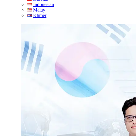
Indonesian
Malay
Khmer