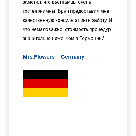
заметил, что вьетнамцы очень
применяют
гостеприимны. Врач предоставил мне
стоимость
качественную консультацию и заботу. И
поэтому я
что немаловажно, стоимость процедур
— не толь
значительно ниже, чем в Германии.”
процедур,
Mrs.Flowers – Germany
Mr.Bain