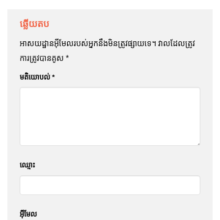
ឆ្លើយ​តប
អាសយដ្ឋាន​អ៊ីមែល​របស់​អ្នក​នឹង​មិន​ត្រូវ​ផ្សាយ​ទេ។
វាល​ដែល​ត្រូវ​
ការ​ត្រូវ​បាន​គូស
*
មតិ​យោបល់
*
ឈ្មោះ
អ៊ីមែល