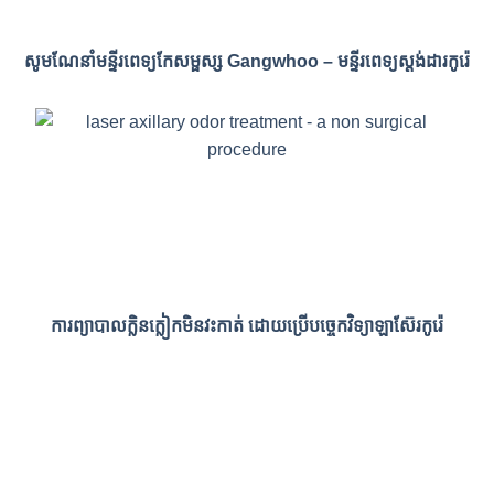
សូមណែនាំមន្ទីរពេទ្យកែសម្ផស្ស Gangwhoo – មន្ទីរពេទ្យស្តង់ដារកូរ៉េ
ការព្យាបាលក្លិនក្លៀកមិនវះកាត់ ដោយប្រើបច្ចេកវិទ្យាឡាស៊ែរកូរ៉េ