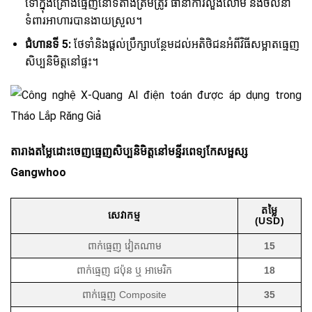
ទៅក្នុងគ្រោងធ្មេញនៅទីតាំងត្រឹមត្រូវ ធានាការលួងលោម និងចលនា
ទំពារអាហារបានងាយស្រួល។
ជំហានទី 5:
ថែទាំនិងផ្តល់ប្រឹក្សាបន្ថែមដល់អតិថិជនអំពីវិធីសម្អាតធ្មេញ
សិប្បនិមិត្តនៅផ្ទះ។
តារាងតម្លៃដោះចេញធ្មេញសិប្បនិមិត្តនៅមន្ទីរពេទ្យកែសម្ផស្ស
Gangwhoo
តម្លៃ
សេវាកម្ម
(USD)
ពាក់ធ្មេញ វៀតណាម
15
ពាក់ធ្មេញ ជប៉ុន ឬ អាមេរិក
18
ពាក់ធ្មេញ Composite
35