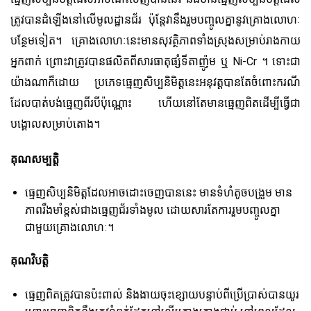
ត្រូវបានដំឡើងនៅលើមូលដ្ឋានជ័រ ប៉ុន្តែវានឹងរួមបញ្ចូលគ្នានូវគ្រោងលោហៈ
បន្ថែមទៀត។ គ្រោងលោហៈនេះមានសុវត្ថិភាពទាំងស្រុងសម្រាប់រាងកាយ
អ្នកពាក់ ព្រោះវាត្រូវបានផលិតពីសារធាតុផ្សំទីតាញ៉ូម ឬ Ni-Cr ។ ទោះជា
យ៉ាងណាក៏ដោយ ប្រភេទធ្មេញសិប្បនិមិត្តនេះអនុវត្តបានតែចំពោះករណី
ដែលបាត់បង់ធ្មេញពីរបីប៉ុណ្ណោះ ហើយនៅតែមានធ្មេញពិតដើម្បីធ្វើជា
បង្គោលសម្រាប់តោង។
គុណសម្បត្តិ
ធ្មេញសិប្បនិមិត្តដែលអាចដោះចេញបាននេះ មានទំហំតូចបង្រួម មាន
ភាពរឹងមាំខ្ពស់ជាងធ្មេញជ័រទាំងមូល ដោយសារតែការរួមបញ្ចូលគ្នា
ជាមួយគ្រោងលោហៈ។
គុណវិបត្តិ
ធ្មេញពិតត្រូវបានប៉ះពាល់ និងងាយចុះខ្សោយបន្ទាប់ពីប្រើប្រាស់បានយូរ