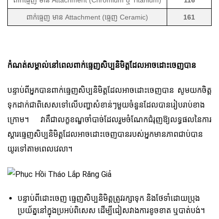
ពាក់ធ្មេញ មាន Attachment (ធ្មេញ Ceramic)
161
កំណត់សម្គាល់នៅពេលពាក់ធ្មេញសិប្បនិមិត្តដែលអាចដោះចេញបាន
បន្ទាប់ពីអ្នកបានពាក់ធ្មេញសិប្បនិមិត្តដែលអាចដោះចេញបាន សូមយកចិត្ត
ទុកដាក់ជាពិសេសទៅលើបញ្ហាសំខាន់ៗមួយចំនួនដែលបានរៀបរាប់ខាង
ក្រោម។ វាគឺជាលក្ខខណ្ឌចាំបាច់ដែលរួមចំណែកជំរុញឱ្យលទ្ធផលនៃការ
ស្តារធ្មេញសិប្បនិមិត្តដែលអាចដោះចេញបានរបស់អ្នកមានភាពជាប់បាន
យូរទៅតាមពេលវេលា។
បន្ទាប់ពីដោះចេញ ធ្មេញសិប្បនិមិត្តត្រូវរក្សាទុក និងថែទាំដោយប្រុង
ប្រយ័ត្ននៅក្នុងប្រអប់ពិសេស ដើម្បីជៀសវាងការខូចខាត ឬបាត់បង់។