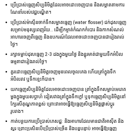
ប្រើប្រាស់ធ្មេញសិប្បនិមិត្តដែលអាចដោះចេញបាន និងសម្អាតតាមការ
ណែនាំរបស់វេជ្ជបណ្ឌិត។
ប្រើប្រាស់ម៉ាស៊ីនចាក់ទឹកសម្អាតធ្មេញ (water flosser) ជក់ដុសធ្មេញ
សម្រាប់មនុស្សពេញវ័យ… ដើម្បីកម្ចាត់កំណកកំបោរ និងកាកសំណល់
អាហារចេញពីធ្មេញ និងឧបករណ៍ដែលអាចដោះចេញបានជារៀងរាល់
ថ្ងៃ។
រក្សាទម្លាប់ដុសធ្មេញ 2-3 ដងក្នុងមួយថ្ងៃ និងខ្ពុរមាត់ជាមួយទឹកអំបិល
ធម្មតាជារៀងរាល់ថ្ងៃ។
គួរដោះធ្មេញសិប្បនិមិត្តចេញមុនពេលចូលគេង ហើយត្រាំក្នុងទឹក
អំបិលរាវ ឬទឹកខ្មេះក៏បាន។
យកធ្មេញសិប្បនិមិត្តដែលអាចដោះចេញបាន ត្រាំក្នុងទឹកសម្លាប់មេរោគ
ម្តងក្នុងមួយសប្តាហ៍ ជៀសវាងត្រាំក្នុងទឹកក្តៅ ឬទុកធ្មេញសិប្បនិមិត្តនៅ
ក្បែរសីតុណ្ហភាពខ្ពស់ ព្រោះវាអាចធ្វើឱ្យធ្មេញសិប្បនិមិត្តផ្លាស់ប្តូរ
រូបរាង។
កាត់បន្ថយការប្រើប្រាស់ភេសជ្ជៈ និងអាហារដែលមានជាតិអាស៊ីត និង
ស្ករ ព្រោះប្រសិនបើប្រើប្រាស់ច្រើន និងបន្តបន្ទាប់ អាចធ្វើឱ្យធ្មេញ