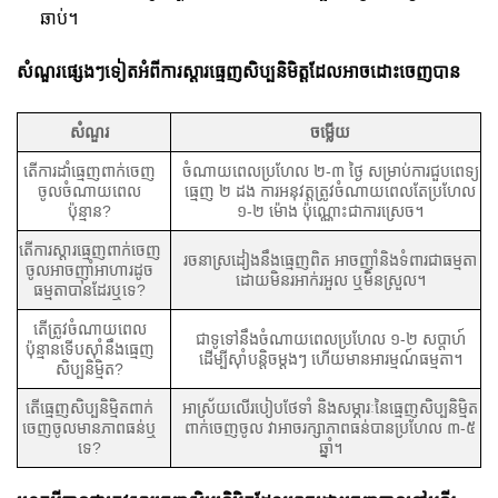
ឆាប់។
សំណួរផ្សេងៗទៀតអំពីការស្តារធ្មេញសិប្បនិមិត្តដែលអាចដោះចេញបាន
សំណួរ
ចម្លើយ
តើការ​ដាំ​ធ្មេញ​ពាក់​ចេញ​
ចំណាយ​ពេល​ប្រហែល ២-៣ ថ្ងៃ សម្រាប់​ការ​ជួប​ពេទ្យ​
ចូល​ចំណាយ​ពេល​
ធ្មេញ ២ ដង ការ​អនុវត្ត​ត្រូវ​ចំណាយ​ពេល​តែ​ប្រហែល
ប៉ុន្មាន?
១-២ ម៉ោង ប៉ុណ្ណោះ​ជា​ការ​ស្រេច។
តើ​ការ​ស្តារ​ធ្មេញ​ពាក់​ចេញ​
រចនា​ស្រដៀង​នឹង​ធ្មេញ​ពិត អាច​ញ៉ាំ​និង​ទំពារ​ជា​ធម្មតា​
ចូល​អាច​ញ៉ាំ​អាហារ​ដូច​
ដោយ​មិន​រអាក់រអួល ឬ​មិន​ស្រួល។
ធម្មតា​បាន​ដែរ​ឬ​ទេ?
តើ​ត្រូវ​ចំណាយ​ពេល​
ជា​ទូទៅ​នឹង​ចំណាយ​ពេល​ប្រហែល ១-២ សប្តាហ៍
ប៉ុន្មាន​ទើប​ស៊ាំ​នឹង​ធ្មេញ​
ដើម្បី​ស៊ាំ​បន្តិច​ម្តងៗ ហើយ​មាន​អារម្មណ៍​ធម្មតា។
សិប្បនិម្មិត?
តើ​ធ្មេញ​សិប្បនិម្មិត​ពាក់​
អាស្រ័យ​លើ​របៀប​ថែទាំ និង​សម្ភារៈ​នៃ​ធ្មេញ​សិប្បនិម្មិត​
ចេញ​ចូល​មាន​ភាព​ធន់​ឬ​
ពាក់​ចេញ​ចូល វា​អាច​រក្សា​ភាព​ធន់​បាន​ប្រហែល ៣-៥
ទេ?
ឆ្នាំ។