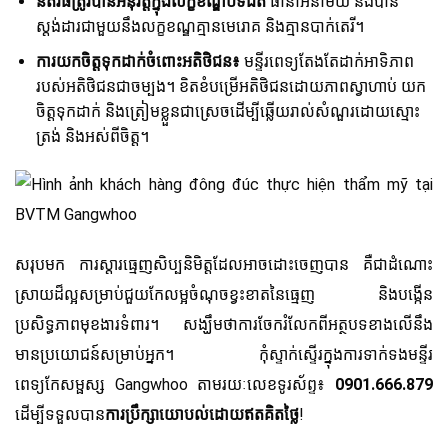
នីតិវិធីត្រូវបានអនុវត្តក្នុងលក្ខខណ្ឌបិទជិត
ធានាអនាម័យ និងបាន
ស្តង់ដារជាមួយនឹងលក្ខខណ្ឌគ្មានមេរោគ និងគ្មានបាក់តេរី។
ការយកចិត្តទុកដាក់ចំពោះអតិថិជន៖
មន្ទីរពេទ្យតែងតែដាក់អាទិភាព
របស់អតិថិជនជាចម្បង។ ខិតខំបម្រើអតិថិជនដោយភាពស្វាហាប់ យក
ចិត្តទុកដាក់ និងត្រៀមខ្លួនជាស្រេចដើម្បីឆ្លើយរាល់សំណួរដោយស្មោះ
ត្រង់ និងអស់ពីចិត្ត។
សរុបមក ការស្តារធ្មេញសិប្បនិមិត្តដែលអាចដោះចេញបាន គឺជាដំណោះ
ស្រាយដ៏ល្អសម្រាប់ជួយកែលម្អចំណុចខ្វះខាតនៃធ្មេញ និងបង្កើន
ប្រសិទ្ធភាពមុខងារទំពារ។ សង្ឃឹមថាការចែករំលែកពីអត្ថបទខាងលើនឹង
មានប្រយោជន៍សម្រាប់អ្នក។ កុំស្ទាក់ស្ទើរក្នុងការទាក់ទងមន្ទីរ
ពេទ្យកែសម្ផស្ស Gangwhoo តាមរយៈលេខទូរស័ព្ទ៖
0901.666.879
ដើម្បីទទួលបាន
ការប្រឹក្សាយោបល់ដោយឥតគិតថ្លៃ
!