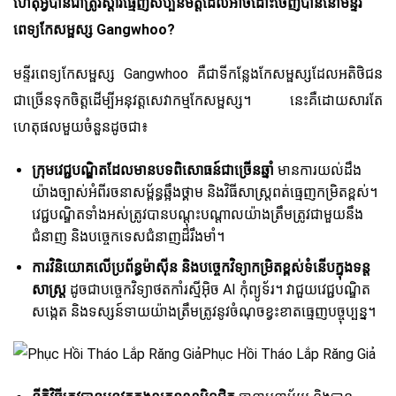
ហេតុអ្វីបានជាត្រូវស្តារធ្មេញសិប្បនិមិត្តដែលអាចដោះចេញបាននៅមន្ទីរ
ពេទ្យកែសម្ផស្ស Gangwhoo?
មន្ទីរពេទ្យកែសម្ផស្ស Gangwhoo គឺជាទីកន្លែងកែសម្ផស្សដែលអតិថិជន
ជាច្រើនទុកចិត្តដើម្បីអនុវត្តសេវាកម្មកែសម្ផស្ស។ នេះគឺដោយសារតែ
ហេតុផលមួយចំនួនដូចជា៖
ក្រុមវេជ្ជបណ្ឌិតដែលមានបទពិសោធន៍ជាច្រើនឆ្នាំ
មានការយល់ដឹង
យ៉ាងច្បាស់អំពី​រចនាសម្ព័ន្ធ​ឆ្អឹងថ្គាម និងវិធីសាស្រ្តពត់ធ្មេញកម្រិតខ្ពស់។
វេជ្ជបណ្ឌិតទាំងអស់ត្រូវបានបណ្តុះបណ្តាលយ៉ាងត្រឹមត្រូវជាមួយនឹង
ជំនាញ និងបច្ចេកទេសជំនាញដ៏រឹងមាំ។
ការវិនិយោគលើប្រព័ន្ធម៉ាស៊ីន និងបច្ចេកវិទ្យាកម្រិតខ្ពស់ទំនើបក្នុងទន្ត
សាស្ត្រ
ដូចជាបច្ចេកវិទ្យាថតកាំរស្មីអ៊ិច AI កុំព្យូទ័រ។ វាជួយវេជ្ជបណ្ឌិត
សង្កេត និងទស្សន៍ទាយយ៉ាងត្រឹមត្រូវនូវចំណុចខ្វះខាតធ្មេញបច្ចុប្បន្ន។