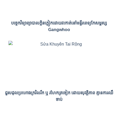
បច្ចេកវិទ្យាព្យាបាលក្លិនក្លៀកដោយវះកាត់នៅមន្ទីរពេទ្យកែសម្ផស្ស
Gangwhoo
ជួសជុលប្រហោងក្រវិលរីក ឬ រហែកត្រចៀក ដោយសុវត្ថិភាព គ្មានការឈឺ
ចាប់