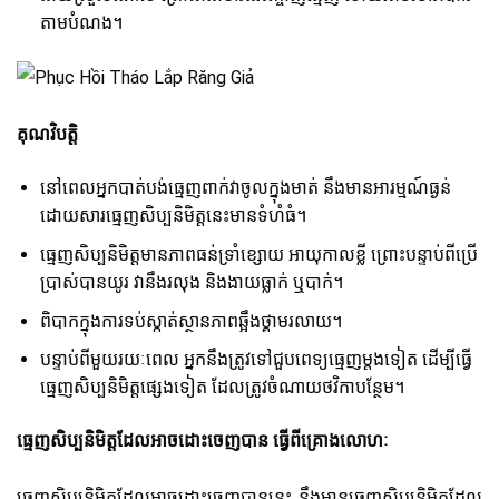
តាមបំណង។
គុណវិបត្តិ
នៅពេលអ្នកបាត់បង់ធ្មេញពាក់វាចូលក្នុងមាត់ នឹងមានអារម្មណ៍ធ្ងន់
ដោយសារធ្មេញសិប្បនិមិត្តនេះមានទំហំធំ។
ធ្មេញសិប្បនិមិត្តមានភាពធន់ទ្រាំខ្សោយ អាយុកាលខ្លី ព្រោះបន្ទាប់ពីប្រើ
ប្រាស់បានយូរ វានឹងរលុង និងងាយធ្លាក់ ឬបាក់។
ពិបាកក្នុងការទប់ស្កាត់ស្ថានភាពឆ្អឹងថ្គាមរលាយ។
បន្ទាប់ពីមួយរយៈពេល អ្នកនឹងត្រូវទៅជួបពេទ្យធ្មេញម្តងទៀត ដើម្បីធ្វើ
ធ្មេញសិប្បនិមិត្តផ្សេងទៀត ដែលត្រូវចំណាយថវិកាបន្ថែម។
ធ្មេញសិប្បនិមិត្តដែលអាចដោះចេញបាន ធ្វើពីគ្រោងលោហៈ
ធ្មេញសិប្បនិមិត្តដែលអាចដោះចេញបាននេះ នឹងមានធ្មេញសិប្បនិមិត្តដែល