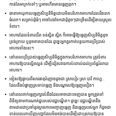
កាន់តែអាក្រក់ទៅៗ ឬអាចកើតមានធ្មេញពុក។
ធានាអាយុកាលធ្មេញសិប្បនិមិត្តដោយមិនបរិភោគអាហារដែលរឹងពេក
ធំពេក។ សម្រាប់ដុំធំៗ អាចបែងចែកជាដុំតូចៗជាច្រើនដើម្បីងាយស្រួល
ទំពារ។
អាហារដែលទំពារយឺត ទន់ស្អិត ស្អិត ក៏អាចធ្វើឱ្យធ្មេញសិប្បនិមិត្តខូច
ទ្រង់ទ្រាយ ឬខូចខាតបានដែរ ដូច្នេះអ្នកគួរកាត់បន្ថយការប្រើប្រាស់
អាហារទាំងនេះ។
នៅពេលប្រើប្រាស់ធ្មេញសិប្បនិមិត្តក្នុងការបរិភោគអាហារ ត្រូវទំពារ
អាហារឱ្យបានល្អិតល្អន់ ដើម្បីជៀសវាងការប៉ះពាល់ដល់ប្រព័ន្ធរំលាយ
អាហារ។
ចៀសឱ្យឆ្ងាយពីសារធាតុរំញោចដូចជា ស្រាបៀរ ស្រា បារី កាហ្វេ…
ដែលនឹងបំផ្លាញស្រទាប់ធ្មេញ និងបណ្តាលឱ្យធ្មេញលឿង។
នៅពេលពាក់ធ្មេញរក្សាលំនឹងដែលអាចដោះចេញបាន អ្នកត្រូវទៅ
ពិនិត្យតាមការណាត់ជួបរបស់វេជ្ជបណ្ឌិត។ ដូច្នេះ វេជ្ជបណ្ឌិតនឹង
តាមដានជាប្រចាំនូវស្ថានភាពអញ្ចាញធ្មេញ និងធ្មេញរបស់អ្នក ក៏ដូចជា
ទាន់ពេលរកឃើញបញ្ហាដែលមិនចង់បានដើម្បីដោះស្រាយឱ្យបាន