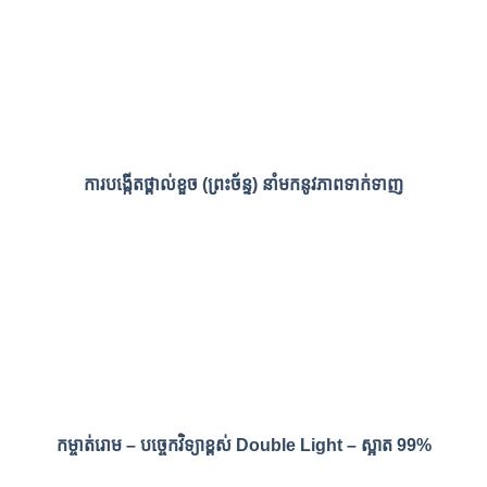
ការបង្កើតថ្ពាល់ខួច (ព្រះច័ន្ទ) នាំមកនូវភាពទាក់ទាញ
កម្ចាត់រោម – បច្ចេកវិទ្យាខ្ពស់ Double Light – ស្អាត 99%