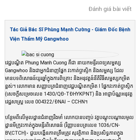
Đánh giá bài viết
Tác Giả Bác Sĩ Phùng Mạnh Cường - Giám Đốc Bệnh
Viện Thẩm Mỹ Gangwhoo
វេជ្ជបណ្ឌិត Phung Manh Cuong គឺជា នាយកមន្ទីរពេទ្យសម្ផស្ស
Gangwhoo និងជាអ្នកជំនាញផ្នែក វះកាត់ប្លាស្ទិក និងសម្ផស្ស ដែល
មានបទពិសោធន៍យូរឆ្នាំក្នុងការពិគ្រោះ និងអនុវត្តន៍នីតិវិធីសម្ផស្សកម្រិត
ខ្ពស់។ លោកមាន សញ្ញាបត្រជំនាញវេជ្ជបណ្ឌិតកម្រិត I ផ្នែកវះកាត់ប្លាស្ទិក
(សេចក្តីសម្រេចលេខ 1430/QĐ-TĐHYKPNT) និង អាជ្ញាប័ណ្ណអនុវត្ត
វេជ្ជសាស្ត្រ លេខ 004322/ĐNAI – CCHN។
បន្ថែមពីលើមូលដ្ឋានជំនាញរឹងមាំ លោកបានបញ្ចប់ វគ្គបណ្តុះបណ្តាលមូល
ដ្ឋានមីក្រូវះកាត់ក្នុងមន្ទីរពិសោធន៍ (វិញ្ញាបនបត្រលេខ 1036/CN-
BV,CTCH)، ជួយបង្កើនភាពត្រឹមត្រូវ សុវត្ថិភាព និងប្រសិទ្ធភាពក្នុង