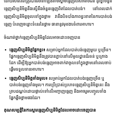
ដោយសារតែវាត្រូវបានរចនាឡើងតាមស្នាមធ្មេញរបស់អតិថិជន ដូច្នេះចំនួន
ធ្មេញសិប្បនិមិត្តនឹងស្មើនឹងចំនួនធ្មេញពិតដែលបាត់បង់។ នៅពេលដាក់
ធ្មេញសិប្បនិមិត្តចូលទៅក្នុងថ្គាម វា​នឹង​បិទបាំង​ភាព​ខ្វះខាត​នៃ​ការ​បាត់បង់​
ធ្មេញ បំពេញ​ចន្លោះ​ទំនេរ​នៃ​ថ្គាម ធានា​នូវ​មុខងារ​ទំពារ​អាហារ។
ចំណាត់ថ្នាក់ធ្មេញសិប្បនិមិត្តដែលអាចដោះចេញបាន
ធ្មេញសិប្បនិមិត្តផ្នែកខ្លះ៖
សម្រាប់អ្នកដែលបាត់បង់ធ្មេញមួយ ឬច្រើន។
ផ្នែកធ្មេញសិប្បនិមិត្តនឹងត្រូវបានភ្ជាប់នៅលើមូលដ្ឋានជ័រទន់ ឬគ្រោង
ដែក ដើម្បីឱ្យអ្នកបាត់បង់ធ្មេញអាចពាក់វាចូលទៅក្នុងថ្គាមនៅពេលចាប់
ផ្តើមទទួលទានអាហារ។
ធ្មេញសិប្បនិមិត្តទាំងមូល៖
សម្រាប់អ្នកដែលបាត់បង់ធ្មេញច្រើន ឬ
បាត់បង់ធ្មេញទាំងមូល។ ការប្រើប្រាស់ប្រភេទធ្មេញសិប្បនិមិត្តនេះ នឹង
គ្របដណ្តប់ដោយផ្ទាល់ទៅលើអញ្ចាញធ្មេញ និងអាចរួមបញ្ចូលទាំង
ផ្នែកឆ្អឹងថ្គាមផងដែរ។
គុណសម្បត្តិនៃការស្តារធ្មេញសិប្បនិមិត្តដែលអាចដោះចេញបាន