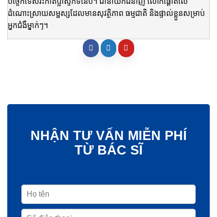
បច្ចេកទេសវះកាត់ប្លាស្ទិកទំនើប។ ជានាយកជំនាញ លោកផ្តោតលើ
ដំណោះស្រាយសម្ផស្សដែលមានសុវត្ថិភាព ធម្មជាតិ និងផ្ទាល់ខ្លួនសម្រាប់
អ្នកជំងឺម្នាក់ៗ។
NHẬN TƯ VẤN MIỄN PHÍ
TỪ BÁC SĨ