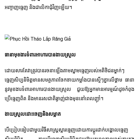
អញ្ចាញធ្មេញ និងជាលិកាជុំវិញឡើយ។
ធានាមុខងារទំពារអាហារបានងាយស្រួល
ដោយសារតែវាត្រូវបានរចនាឡើងតាមស្នាមធ្មេញរបស់អតិថិជនម្នាក់ៗ
ធ្មេញសិប្បនិមិត្តមានសមត្ថភាពចែកចាយកម្លាំងបានស្មើៗគ្នាលើថ្គាម ធានា
នូវមុខងារទំពារអាហារបានងាយស្រួល ជួយឱ្យអ្នកមានអារម្មណ៍ដូចកំពុង
ប្រើធ្មេញពិត និងមានរសជាតិឆ្ងាញ់ជាងមុននៅពេលញ៉ាំ។
ងាយស្រួលដោះចេញ​និង​សម្អាត
បើប្រៀបធៀបជាមួយវិធីសាស្រ្តស្តារធ្មេញដោយការប្តូរ​ដាក់​បង្គោល​ធ្មេញ​