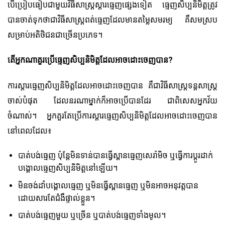
បើប្រៀបធៀបជាមួយវិធីសាស្រ្តស្តារធ្មេញផ្សេងទៀត ធ្មេញសិប្បនិមិត្តត្រូវ
បានចាត់ទុកថាជាវិធីសាស្រ្តពត់ធ្មេញដែលមានតម្លៃសមរម្យ គឺសមស្រប
សម្រាប់អតិថិជនជាច្រើនប្រភេទ។
តើអ្នកណាគួរប្រើធ្មេញសិប្បនិមិត្តដែលអាចដោះចេញបាន?
ការស្តារធ្មេញសិប្បនិមិត្តដែលអាចដោះចេញបាន គឺជាវិធីសាស្រ្តទន្តសាស្ត្រ
ចាស់បំផុត ដែលនរណាម្នាក់ក៏អាចប្រើបានដែរ ជាពិសេសអ្នកវ័យ
ចំណាស់។ អ្នកគួរតែប្រើការស្តារធ្មេញសិប្បនិមិត្តដែលអាចដោះចេញបាន
នៅពេលដែល៖
បាត់បង់ធ្មេញ ប៉ុន្តែមិនទាន់បានធ្វើស្ពានធ្មេញសេរ៉ាមិច ឬធ្វើការប្តូរ​ដាក់​
បង្គោល​ធ្មេញ​សិប្បនិមិត្តនៅឡើយ។
មិនចង់ដាំបង្គោលធ្មេញ ឬមិនធ្វើស្ពានធ្មេញ ឬមិនអាចអនុវត្តបាន
ដោយសារតែជំងឺផ្ទាល់ខ្លួន។
បាត់បង់ធ្មេញមួយ ឬច្រើន ឬបាត់បង់ធ្មេញទាំងមូល។