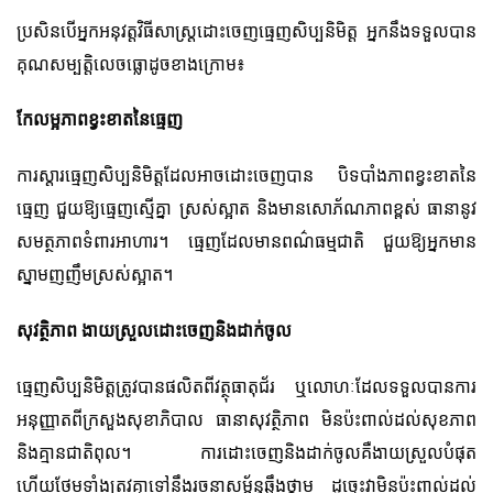
ប្រសិនបើអ្នកអនុវត្តវិធីសាស្រ្តដោះចេញធ្មេញសិប្បនិមិត្ត អ្នកនឹងទទួលបាន
គុណសម្បត្តិលេចធ្លោដូចខាងក្រោម៖
កែលម្អភាពខ្វះខាតនៃធ្មេញ
ការស្តារធ្មេញសិប្បនិមិត្តដែលអាចដោះចេញបាន បិទបាំងភាពខ្វះខាតនៃ
ធ្មេញ ជួយឱ្យធ្មេញស្មើគ្នា ស្រស់ស្អាត និងមានសោភ័ណភាពខ្ពស់ ធានានូវ
សមត្ថភាពទំពារអាហារ។ ធ្មេញដែលមានពណ៌ធម្មជាតិ ជួយឱ្យអ្នកមាន
ស្នាមញញឹមស្រស់ស្អាត។
សុវត្ថិភាព ងាយស្រួលដោះចេញ​និង​ដាក់ចូល
ធ្មេញសិប្បនិមិត្តត្រូវបានផលិតពីវត្ថុធាតុជ័រ ឬលោហៈដែលទទួលបានការ
អនុញ្ញាតពីក្រសួងសុខាភិបាល ធានាសុវត្ថិភាព មិនប៉ះពាល់ដល់សុខភាព
និងគ្មានជាតិពុល។ ការដោះចេញ​និង​ដាក់ចូលគឺងាយស្រួលបំផុត
ហើយថែមទាំងត្រូវគ្នាទៅនឹងរចនាសម្ព័ន្ធឆ្អឹងថ្គាម ដូច្នេះវាមិនប៉ះពាល់ដល់