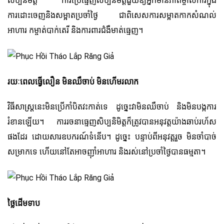
សិប្បនិមិត្ត ការប្រើធ្មេញសិប្បនិមិត្តជួយឱ្យអ្នកមានភាពម្ចាស់ការក្នុង
ការដោះចេញ​និង​សម្អាតប្រចាំថ្ងៃ ជាពិសេសការសម្អាតកាកសំណល់
អាហារ កម្ចាត់បាក់តេរី និងការពារជំងឺមាត់ធ្មេញ។
រយៈពេលធ្វើលឿន មិនឈឺចាប់ មិនហើមរលាក
វិធីសាស្រ្តនេះមិនប្រើកាំបិតវះកាត់ទេ ដូច្នេះវាមិនឈឺចាប់ និងមិនបង្កការ
រំខានឡើយ។ ការរចនាធ្មេញសិប្បនិមិត្តក៏ត្រូវបានអនុវត្តយ៉ាងឆាប់រហ័ស
ផងដែរ ដោយសារឧបករណ៍ទំនើប។ ដូច្នេះ បន្ទាប់ពីអនុវត្តរួច មិនចាំបាច់
សម្រាកទេ ហើយនៅតែអាចញ៉ាំអាហារ និងរស់នៅប្រចាំថ្ងៃបានធម្មតា។
ថ្លៃដើមទាប