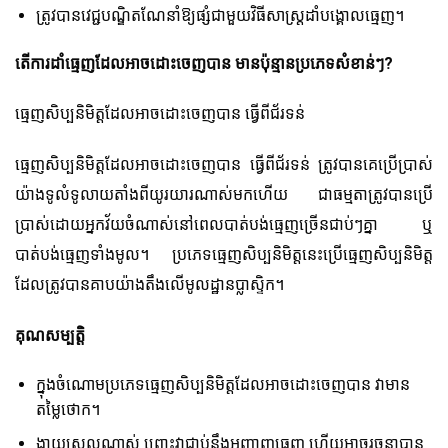
ត្រូវបានវេជ្ជបណ្ឌិតណែនាំឱ្យផ្សំជាមួយវិធីសាស្រ្តដាំបង្គោលធ្មេញ។
តើការដាំធ្មេញដែលអាចដោះចេញបាន មានប៉ុន្មានប្រភេទសំខាន់ៗ?
ធ្មេញសិប្បនិមិត្តដែលអាចដោះចេញបាន ធ្វើពីជ័រទន់
ធ្មេញសិប្បនិមិត្តដែលអាចដោះចេញបាន ធ្វើពីជ័រទន់ ត្រូវបានគេប្រើប្រាស់
យ៉ាងទូលំទូលាយតាំងពីយូរយារណាស់មកហើយ ជាធម្មតាត្រូវបានប្រើ
ប្រាស់ដោយអ្នកវ័យចំណាស់នៅពេលបាត់បង់ធ្មេញច្រើនជាប់ៗគ្នា ឬ
បាត់បង់ធ្មេញទាំងមូល។ ប្រភេទធ្មេញសិប្បនិមិត្តនេះប្រើធ្មេញសិប្បនិមិត្ត
ដែលត្រូវបានគាបយ៉ាងតឹងលើមូលដ្ឋានប្លាស្ទិក។
គុណសម្បត្តិ
ក្នុងចំណោមប្រភេទធ្មេញសិប្បនិមិត្តដែលអាចដោះចេញបាន វាមាន
តម្លៃថោក។
ងាយស្រួលណាស់ ព្រោះវាជាប់នឹងអញ្ចាញធ្មេញ ហើយអាចរចនាបាន