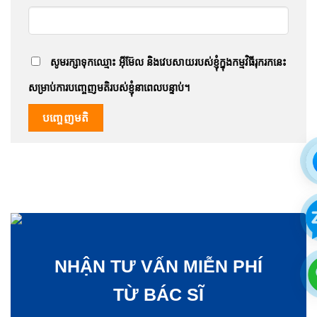
សូមរក្សាទុកឈ្មោះ អ៊ីម៊ែល និងវេបសាយរបស់ខ្ញុំក្នុងកម្មវិធីរុករកនេះ
សម្រាប់ការបញ្ចេញមតិរបស់ខ្ញុំនាពេលបន្ទាប់។
NHẬN TƯ VẤN MIỄN PHÍ
TỪ BÁC SĨ