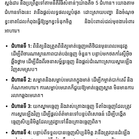
ស្តង់ដារ នឹងប្រព្រឹត្តទៅតាមនីតិវិធីសំខាន់ៗយ៉ាងតិច 5 ជំហាន។ យោងតាម
ជំហានទាំងនេះ វានឹងផ្តល់លទ្ធផលល្អបំផុត ដោះស្រាយបញ្ហា និងចំណុច
ខ្វះខាតដែលកំពុងធ្វើឱ្យអ្នកខ្វះទំនុកចិត្ត និងប៉ះពាល់ដល់មុខងារទំពារ
អាហារ។
ជំហានទី 1:
ពិនិត្យនិងត្រួតពិនិត្យមាត់ធ្មេញអតិថិជនមុនពេលអនុវត្ត
ដើម្បីពិចារណាស្ថានភាពបាត់បង់ធ្មេញ ចំនួន។ បន្ទាប់មកថតកាំរស្មីអ៊ិច
ឆ្អឹងថ្គាម ដើម្បីដឹងពី​រចនាសម្ព័ន្ធ​ធ្មេញ និងផ្តល់ដំណោះស្រាយស្តារឡើង
វិញសមស្រប។
ជំហានទី 2:
សម្អាតនិងសម្លាប់មេរោគក្នុងមាត់ ដើម្បីកម្ចាត់បាក់តេរី និង
កំណកអាហារ។ ការសម្លាប់មេរោគក៏ជួយឱ្យមាត់ធ្មេញស្អាត មិនមានការ
រលាកឆ្លងមេរោគ។
ជំហានទី 3:
យកស្នាមធ្មេញ និងវាស់គ្រោងធ្មេញ ទីតាំងធ្មេញដែលត្រូវ
ការស្តារឡើងវិញ ដើម្បីផ្តល់ព័ត៌មានទៅបន្ទប់ពិសោធន៍ ដើម្បីបង្កើត
ធ្មេញសិប្បនិមិត្តដែលត្រូវគ្នាទៅនឹងគ្រោងធ្មេញពិត។
ជំហានទី 4:
បន្ទាប់ពីទទួលបានធ្មេញសិប្បនិមិត្ត វានឹងត្រូវបានដំឡើង