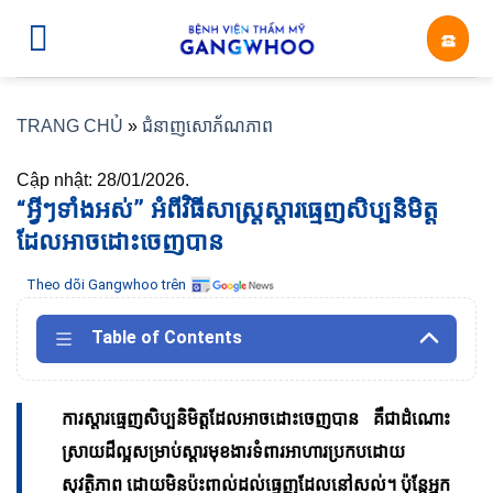
Skip
☎︎
to
content
TRANG CHỦ
»
ជំនាញសោភ័ណភាព
Cập nhật: 28/01/2026.
“អ្វីៗទាំងអស់” អំពីវិធីសាស្រ្តស្តារធ្មេញសិប្បនិមិត្ត
ដែលអាចដោះចេញបាន
Theo dõi Gangwhoo trên
Table of Contents
ការស្តារធ្មេញសិប្បនិមិត្តដែលអាចដោះចេញបាន គឺជាដំណោះ
ស្រាយដ៏ល្អសម្រាប់ស្តារមុខងារទំពារអាហារប្រកបដោយ
សុវត្ថិភាព ដោយមិនប៉ះពាល់ដល់ធ្មេញដែលនៅសល់។ ប៉ុន្តែអ្នក