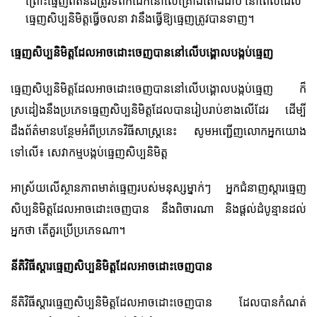
ព្រោះធ្មេញពិតនឹងត្រូវទំពក់ដែកនៅលើគ្រោងតោងជាប់ នៅពេលដែល
ធ្មេញសិប្បនិមិត្តធ្វើចលនា វានឹងធ្វើឱ្យធ្មេញត្រូវបានទាញ។
ធ្មេញសិប្បនិមិត្តដែលអាចដោះចេញបាននៅលើបង្គោលបង្កប់​ធ្មេញ
ធ្មេញសិប្បនិមិត្តដែលអាចដោះចេញបាននៅលើបង្គោលបង្កប់​ធ្មេញ ក៏
ស្រដៀងនឹងប្រភេទធ្មេញសិប្បនិមិត្តដែលបានរៀបរាប់ខាងលើដែរ ដើម្បី
ដឹងព័ត៌មានបន្ថែមអំពីប្រភេទវិធីសាស្រ្តនេះ សូមអញ្ជើញលោកអ្នកយោង
ទៅលើ៖ សេវាកម្មបង្កប់​ធ្មេញ​សិប្បនិមិត្ត
អាស្រ័យលើស្ថានភាពមាត់ធ្មេញរបស់មនុស្សម្នាក់ៗ អ្នកជំនាញស្តារធ្មេញ
សិប្បនិមិត្តដែលអាចដោះចេញបាន នឹងពិចារណា និងផ្តល់ដំបូន្មានដល់
អ្នកថា តើគួរប្រើប្រភេទណា។
នីតិវិធីស្តារធ្មេញសិប្បនិមិត្តដែលអាចដោះចេញបាន
នីតិវិធីស្តារធ្មេញសិប្បនិមិត្តដែលអាចដោះចេញបាន ដែលបានកំណត់