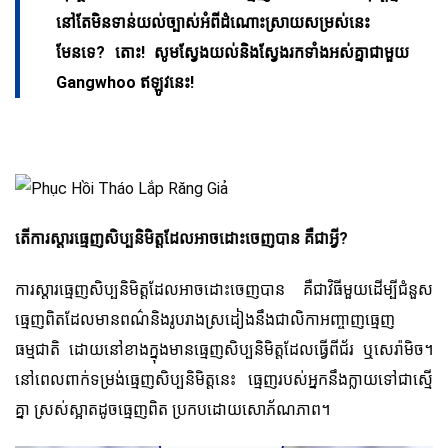
នៅតែមិនទាន់យល់ច្បាស់អំពីដំណោះស្រាយសម្រស់នេះ
មែនទេ? តោះ! សូមស្វែងយល់និងស្វែងរកទាំងអស់គ្នាជាមួយ
Gangwhoo ឥឡូវនេះ!
តើការស្តារធ្មេញសិប្បនិមិត្តដែលអាចដោះចេញបាន គឺជាអ្វី?
ការស្តារធ្មេញសិប្បនិមិត្តដែលអាចដោះចេញបាន គឺជាវិធីមួយដើម្បីជំនួស
ធ្មេញពិតដែលមានពណ៌និងរូបរាងស្រដៀងនឹងជាលិកាអញ្ចាញធ្មេញ
ធម្មជាតិ ដោយនៅខាងក្នុងមានធ្មេញសិប្បនិមិត្តដែលធ្វើពីជ័រ ឬសេរ៉ាមិច។
នៅពេលពាក់ទម្រង់ធ្មេញសិប្បនិមិត្តនេះ ធ្មេញរបស់អ្នកនឹងក្លាយទៅជាស្មើ
គ្នា ស្រស់ស្អាតដូចធ្មេញពិត ប្រកបដោយសោភ័ណភាព។