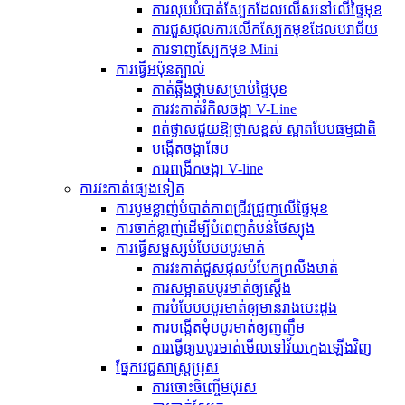
ការលុបបំបាត់ស្បែកដែលលើសនៅលើផ្ទៃមុខ
ការជួសជុលការលើកស្បែកមុខដែលបរាជ័យ
ការទាញស្បែកមុខ Mini
ការធ្វើអប៉ុនត្បាល់
កាត់​ឆ្អឹង​ថ្គាម​សម្រាប់​ផ្ទៃមុខ
ការវះកាត់រំកិលចង្កា V-Line
ពត់ថ្ងាសជួយឱ្យថ្ងាសខ្ពស់ ស្អាតបែបធម្មជាតិ
បង្កើតចង្កាឆែប
ការពង្រីកចង្កា V-line
ការវះកាត់ផ្សេងទៀត
ការបូមខ្លាញ់បំបាត់ភាពជ្រីវជ្រួញលើផ្ទៃមុខ
ការចាក់ខ្លាញ់ដើម្បីបំពេញតំបន់ថៃស្យុង
ការធ្វើសម្ផស្សបំបែបបបូរមាត់
ការវះកាត់ជួសជុលបំបែកព្រលឹងមាត់
ការសម្អាតបបូរមាត់ឲ្យស្តើង
ការបំបែបបបូរមាត់ឲ្យមានរាងបេះដូង
ការបង្កើតមុំបបូរមាត់ឲ្យញញឹម
ការធ្វើឲ្យបបូរមាត់មើលទៅវ័យក្មេងឡើងវិញ
ផ្នែកវេជ្ជសាស្ត្រប្រុស
ការចោះចិញ្ចើមបុរស