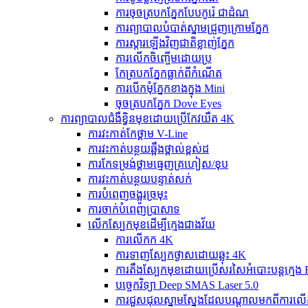
ការចុចត្របកភ្នែកបែបកូរ៉េ ជាដំណ
ការព្យាបាលបំបាត់ស្នាមជ្រួញក្រោមភ្នែក
ការស្ដារឡើងវិញជាតិខ្លាញ់ភ្នែក
ការលើកចិញ្ចើមដោយប្រ
កែត្របកភ្នែកធ្លាក់ពីកំណើត
ការបើកមុំភ្នែកខាងក្នុង Mini
ចុចត្របកភ្នែក Dove Eyes
ការព្យាបាលជំងឺខ្វិនមុខដោយប្រើកែវយឺត 4K
ការវះកាត់កែថ្គាម V-Line
ការវះកាត់បន្ថយឆ្អឹងថ្ពាល់ខ្ពស់ដ
ការកែទម្រង់ថ្គាមធ្មេញគ្រហៀស/ខុប
ការវះកាត់បន្ថយបន្ទាត់សក់
ការបំពេញចង្អូរច្រមុះ
ការចាក់បំពេញប្រាសាទ
លើកស្បែកមុខដើម្បីក្មេងជាងវ័យ
ការលើកក 4K
ការទាញស្បែកថ្ងាសដោយឆ្លុះ 4K
ការតឹងស្បែកមុខដោយប្រើសរសៃអំបោះបន្តក្មេង 
បច្ចេកវិទ្យា Deep SMAS Laser 5.0
ការជួសជុលស្នាមស្នែងដែលបណ្តាលមកពីការលើ