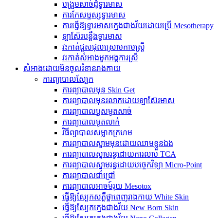
បង្រួមសាច់ដុំទ្វារមាស
ការកែសម្ផស្សទ្វារមាស
ការធ្វើឱ្យទ្វារមាសក្មេងជាងវ័យដោយប្រើ Mesotherapy
ឡាស៊ែរ​បន្តឹង​ទ្វារមាស
វះកាត់ជួសជុលស្រោមកាមស្ត្រី
វះកាត់សំអាងមួកអង្គការស្រី
សំអាងដោយមិនចូលរំខានរាងកាយ
ការព្យាបាលស្បែក
ការព្យាបាលមុន Skin Get
ការព្យាបាលមុនរលាកដោយឡាស៊ែរមាស
ការព្យាបាលឫសមូតសាច់
ការព្យាបាលមូតលាក់
វិធីព្យាបាលសម្លាកក្រហម
ការ​ព្យាបាល​ស្នាម​មុន​ដោយ​ឈាម​ខ្លួន​ឯង
ការ​ព្យាបាល​ស្នាម​រន្ធ​ដោយ​ការ​លាប​ TCA
ការព្យាបាលស្នាមរន្ធដោយបច្ចេកវិទ្យា Micro-Point
ការព្យាបាលជាំជ្រៅ
ការ​ព្យាបាល​អាចម៍រុយ Mesotox
ធ្វើឱ្យស្បែកសភ្លឺថ្លា​ពេញ​រាងកាយ White Skin
ធ្វើឱ្យស្បែកក្មេងជាងវ័យ New Born Skin