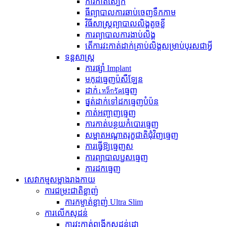
ការកាត់ស្បែក
ធីព្យាបាលការឆាប់ចេញទឹកកាម
វិធីសាស្ត្រព្យាបាលលិង្គតូចខ្លី
ការព្យាបាលការងាប់លិង្គ
តើ​ការ​វះកាត់​ដាក់​គ្រាប់​លិង្គ​សម្រាប់​បុរស​ជា​អ្វី
ទន្តសាស្ត្រ
ការផ្សាំ Implant
មកុដធ្មេញប៉សឺឡែន
ដាក់เหล็กรัดធ្មេញ
ផ្នត់ដាក់ទៅដកធ្មេញបំប៉ន
កាត់អញ្ចាញធ្មេញ
ការ​កាត់​បន្ថយ​កំបោរ​ធ្មេញ
សម្អាតអណ្ដាតរុក្ខជាតិជុំវិញធ្មេញ
ការធ្វើឱ្យធ្មេញស
ការ​ព្យាបាល​ឫស​ធ្មេញ
ការដកធ្មេញ
សេវាកម្មសម្អាងរាងកាយ
ការជម្រះជាតិខ្លាញ់
ការកម្ចាត់ខ្លាញ់ Ultra Slim
ការលើកសុដន់
ការ​វះកាត់​ពង្រីក​សុដន់​ដោ