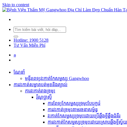
Skip to content
Hotline: 1900 5128
Tư Vấn Miễn Phí
☎︎
ណែនាំ
មន្ទីរពេទ្យវះកាត់កែសម្ផស្ស Gangwhoo
ការវះកាត់សម្អាតបត់មុខនិងត្បាល់
ការវះកាត់រាងច្រមុះ
រ៉ីណូប្លាស្ទី
ការពែទ្យកែសម្ផស្សច្រមុះបែបកូរ៉េ
ការវះកាត់ច្រមុះតាមរចនាសម្ព័ន្ធ
វះកាត់កែសម្ផស្សច្រមុះដោយប្រើឆ្អឹងខ្ចីឆ្អឹងជំនីរ
ការវះកាត់កែសម្ផស្សច្រមុះដោយស្រោបឆ្អឹងខ្ចីស្វ័យប្