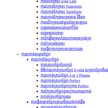
ការលើកច្រមុះ Zose Line
ការវះកាត់កែច្រមុះ Nanoform
ការវះកាត់កែច្រមុះ Surgiform
ការវះកាត់កែច្រមុះខូចខាត វិធីសា
ការលើកច្រមុះជាមួយខ្សែស្រឡាយ
បង្រួមចុងច្រមុះដោយកាំបិត
បង្រួមស្លាបច្រមុះ
ការ​កែ​ឆ្អឹង​ច្រមុះ​ដែល​កោង​ខូច​ទ្រង់ទ្រា
ការ​កែ​ទម្រង់​ច្រមុះ
ការធ្វើក្រចកច្រមុះសម្រាប់បុរស
ការវះកាត់សម្អាតភ្នែក
ការវះកាត់ស្បែកភ្នែក
កាត់ត្របកភ្នែកបែបកូរ៉េ
ពិធីការវះកាត់ត្របកភ្នែក Eyelid សម្រាប់ភ្នែកពីរ
ការវះកាត់ត្របកភ្នែក 4 in 1 Plasma
ការវះកាត់ត្របកភ្នែក Perfect
ការវះកាត់ត្របកភ្នែកក្រោម Perfect
ការកែត្របកភ្នែកខូចក្រោយការវះកាត់
វះកាត់ត្របកភ្នែកបុរស
ការធ្វើសម្អាតភ្នែកដោយមិនបាច់កាត់ឆ្អឹង
ការបូមខ្លាញ់ត្របកភ្នែកដោ