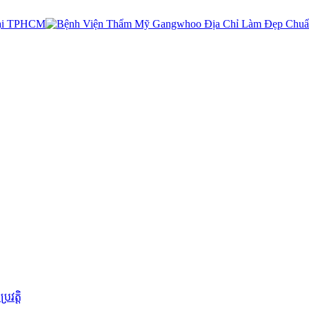
រវត្តិ