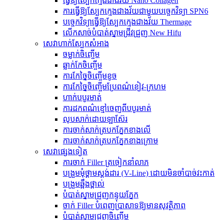
ធ្វើឱ្យស្បែកក្មេងជាងវ័យ Nano Collagen
ការធ្វើឱ្យស្បែកក្មេងជាងវ័យជាមួយបច្ចេកវិទ្យា SPN6
បច្ចេកវិទ្យាធ្វើឱ្យស្បែកក្មេងជាងវ័យ Thermage
លើកសាច់បំបាត់ស្នាមជ្រីវជ្រួញ New Hifu
សេវាហាក់ស្បែកសំអាង
ចម្លាក់​ចិញ្ចើម
ឆ្លាក់​កែ​ចិញ្ចើម
ការកែច្នៃចិញ្ចើមខូច
ការកែច្នៃចិញ្ចើមប្រែពណ៌ខៀវ-ក្រហម
ហាក់បបូរមាត់
ការដកពណ៌ខ្មៅចេញពីបបូរមាត់
លុបសាក់ដោយឡាស៊ែរ
ការចាក់សាក់ត្របកភ្នែកខាងលើ
ការចាក់សាក់ត្របកភ្នែកខាងក្រោម
សេវាផ្សេងទៀត
ការចាក់ Filler ត្រចៀកនាំលាភ
បង្រួម​មុំ​ថ្គាម​ស្ដង់ដារ (V-Line) ដោយ​មិន​ចាំបាច់​វះកាត់
បង្រួមឆ្អឹងថ្ពាល់
បំបាត់ស្នាមជ្រួញកន្ទុយភ្នែក
ចាក់ Filler បំពេញប្រាសាទឱ្យមានសុវត្ថិភាព
បំបាត់ស្នាមជ្រួញចិញ្ចើម