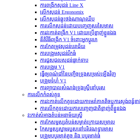
ការ​ពង្រីក​សុដន់ Line X
លើកសុដន់ Ergonomix
លើកសុដន់ឆ្លុះថង់ណាណូឈីប
ការលើកសុដន់ដោយបញ្ចេញសរសៃមាស
ការវះកាត់ពង្រីក V1 ដោយប្រើខ្លាញ់ខ្លួនឯង
នីតិវិធី​ពង្រីក​ V1 ចំពោះ​អ្នក​ប្តូរ​ភេ
ការកែតម្រូវសុដន់បរាជ័យ
ការបង្រួមសុដន់រីកធំ
ការជួសជុលសុដន់ធ្លាក់ទាប
ការបង្រួម V1
ធ្វើឲ្យពណ៌ជាំនៃបញ្ចិចទ្រូងសម្រស់ឡើងវិញ
បង្រួមទំហំ V1
ការព្យាបាលសំណង់ទ្រូងស្ត្រីនៅបុរស
ការលើកកំពស់គូទ
ការវះកាត់លើកគូទដោយកាមេរ៉ាភាគតិចឬការស្ទង់ពន្ធ័ខាង
ការលើកគូទដោយការបញ្ចេញជាតិខ្លាញ់ពីខ្លួនឯង
វះកាត់សំអាងតំបន់អនាម័យស្ត្រី
ការកែសម្ផស្សតំបន់សម្ងាត់ក្រោយសម្រាល
កែសម្ផស្សស្នាមរបួសនៅបរិវេណទ្វារមាស
បង្រួមបបូរមាត់តូច និង បបូរមាត់ធំ