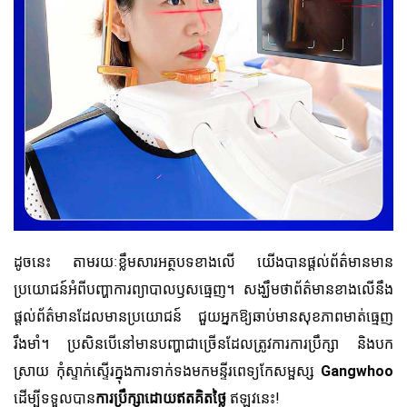
ដូចនេះ តាមរយៈខ្លឹមសារអត្ថបទខាងលើ យើងបានផ្តល់ព័ត៌មានមាន
ប្រយោជន៍អំពីបញ្ហាការព្យាបាលឫសធ្មេញ។ សង្ឃឹមថាព័ត៌មានខាងលើនឹង
ផ្តល់ព័ត៌មានដែលមានប្រយោជន៍ ជួយអ្នកឱ្យឆាប់មានសុខភាពមាត់ធ្មេញ
រឹងមាំ។ ប្រសិនបើនៅមានបញ្ហាជាច្រើនដែលត្រូវការការប្រឹក្សា និងបក
ស្រាយ កុំស្ទាក់ស្ទើរក្នុងការទាក់ទងមកមន្ទីរពេទ្យកែសម្ផស្ស
Gangwhoo
ដើម្បីទទួលបាន
ការប្រឹក្សាដោយឥតគិតថ្លៃ
ឥឡូវនេះ!