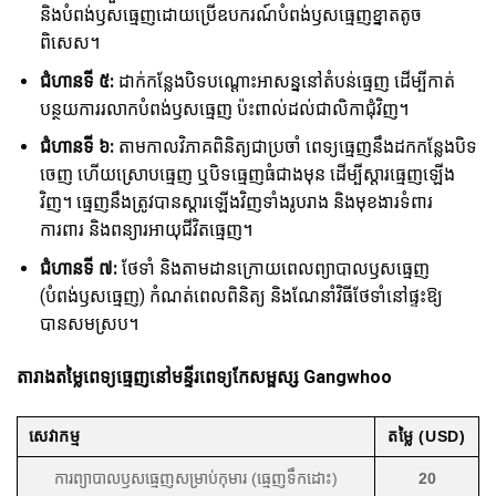
និងបំពង់ឫសធ្មេញដោយប្រើឧបករណ៍បំពង់ឫសធ្មេញខ្នាតតូច
ពិសេស។
ជំហានទី ៥:
ដាក់កន្លែងបិទបណ្តោះអាសន្ននៅតំបន់ធ្មេញ ដើម្បីកាត់
បន្ថយការរលាកបំពង់ឫសធ្មេញ ប៉ះពាល់ដល់ជាលិកាជុំវិញ។
ជំហានទី ៦:
តាមកាលវិភាគពិនិត្យជាប្រចាំ ពេទ្យធ្មេញនឹងដកកន្លែងបិទ
ចេញ ហើយស្រោបធ្មេញ ឬបិទធ្មេញធំជាងមុន ដើម្បីស្តារធ្មេញឡើង
វិញ។ ធ្មេញនឹងត្រូវបានស្តារឡើងវិញទាំងរូបរាង និងមុខងារទំពារ
ការពារ និងពន្យារអាយុជីវិតធ្មេញ។
ជំហានទី ៧:
ថែទាំ និងតាមដានក្រោយពេលព្យាបាលឫសធ្មេញ
(បំពង់ឫសធ្មេញ) កំណត់ពេលពិនិត្យ និងណែនាំវិធីថែទាំនៅផ្ទះឱ្យ
បានសមស្រប។
តារាងតម្លៃពេទ្យធ្មេញនៅមន្ទីរពេទ្យកែសម្ផស្ស Gangwhoo
សេវាកម្ម
តម្លៃ (USD)
ការព្យាបាលឫសធ្មេញសម្រាប់កុមារ (ធ្មេញទឹកដោះ)
20