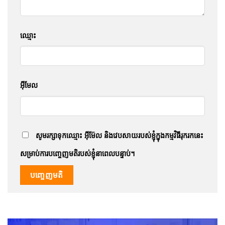
ឈ្មោះ
អ៊ីមែល
សូមរក្សាទុកឈ្មោះ អ៊ីម៊ែល និងវេបសាយរបស់ខ្ញុំក្នុងកម្មវិធីរុករកនេះ
សម្រាប់ការបញ្ចេញមតិរបស់ខ្ញុំនាពេលបន្ទាប់។