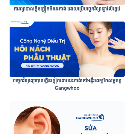
ការព្យាបាលក្លិនក្លៀកមិនវះកាត់ ដោយប្រើបច្ចេកវិទ្យាឡាស៊ែរកូរ៉េ
បច្ចេកវិទ្យាព្យាបាលក្លិនក្លៀកដោយវះកាត់នៅមន្ទីរពេទ្យកែសម្ផស្ស
Gangwhoo