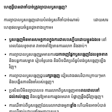
ហេតុអ្វីបានជាចាំបាច់ត្រូវព្យាបាលឫសធ្មេញ?
ការព្យាបាលឫសធ្មេញដោយបំពង់ឫសគឺចាំបាច់ណាស់ ដោយសារ
ហេតុផលមួយចំនួនដូចខាងក្រោម៖
ឫសធ្មេញមិនមានសមត្ថភាពក្នុងការជាសះស្បើយដោយខ្លួនឯងទេ
នៅ
ពេលដែលខូចខាត វាអាចនាំឱ្យមានការរលាក និងងាប់។
ការព្យាបាលឫសធ្មេញរួមមានការ
យកចេញផ្នែកឫសធ្មេញដែលខូចខាត
និងបន្តការសម្អាត រៀបចំរូបរាង និងបិទជិតប្រព័ន្ធបំពង់ឫសធ្មេញឡើង
វិញ។
ការព្យាបាលឫសធ្មេញជួយ
រក្សាធ្មេញ
ជៀសវាងផលវិបាកក្រោយៗមក
និងបង្កើនភាពរឹងមាំរបស់ធ្មេញ។
ប្រសិនបើមិនព្យាបាលទេ ការរលាកពីឫសធ្មេញអាច
រាលដាលទៅ
ដល់គល់ធ្មេញ
និងបង្កឱ្យមានការឆ្លងមេរោគ បំផ្លាញឆ្អឹងជុំវិញធ្មេញ។
ការឈឺចាប់ពីឫសធ្មេញដែលរលាកជាធម្មតា
ខ្លាំង
ហើយមិនអាចបំបាត់
ការឈឺចាប់ដោយថ្នាំធម្មតាបានទេ។