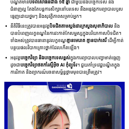
បណ្ឌិតមាន
បទពិសោធន៍ជាង ១៥ ឆ្នាំ
ជាមួយនឹងបច្ចេកទេស និង
ជំនាញល្អ តែងតែបន្តការសិក្សានៅបរទេស នឹងអនុវត្តការព្យាបាលឫស
ធ្មេញដោយថ្នមៗ និងសុវត្ថិភាពសម្រាប់អ្នក។
នីតិវិធីនេះត្រូវបានអនុវត្ត
បិទជិតតាមស្តង់ដារក្រសួងសុខាភិបាល
និង
បានបំពេញលក្ខខណ្ឌនៃការវះកាត់កែសម្ផស្សក្នុងបរិយាកាសបិទជិត។
ទាំងអស់ត្រូវបានធានានូវលក្ខខណ្ឌ
គ្មានមេរោគ គ្មានបាក់តេរី
ដើម្បីកាត់
បន្ថយផលវិបាកគ្រោះថ្នាក់ដែលកើតឡើង។
អនុវត្ត
បច្ចេកវិទ្យា និងបច្ចេកទេសខ្ពស់
ក្នុងការព្យាបាលបញ្ហាមាត់ធ្មេញ
ដូចជា
បច្ចេកវិទ្យាថតកាំរស្មីអ៊ិច AI កុំព្យូទ័រ
។ ជួយគាំទ្រវេជ្ជបណ្ឌិតក្នុង
ការវិភាគ និងព្យាករណ៍រចនាសម្ព័ន្ធថ្គាមមុខបានត្រឹមត្រូវ។