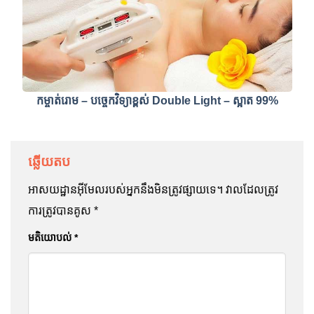
កម្ចាត់រោម – បច្ចេកវិទ្យាខ្ពស់ Double Light – ស្អាត 99%
ឆ្លើយ​តប
អាសយដ្ឋាន​អ៊ីមែល​របស់​អ្នក​នឹង​មិន​ត្រូវ​ផ្សាយ​ទេ។
វាល​ដែល​ត្រូវ​
ការ​ត្រូវ​បាន​គូស
*
មតិ​យោបល់
*