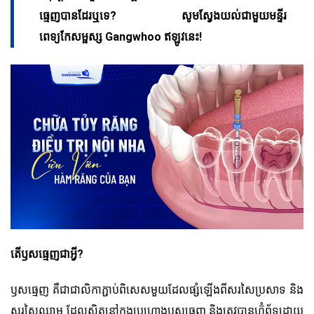
ធ្មេញបានដែរឬទេ? សូមស្វែងយល់ជាមួយមន្ទីរ
ពេទ្យកែសម្ផស្ស Gangwhoo ឥឡូវនេះ!
តើឫសធ្មេញជាអ្វី?
ឫសធ្មេញ គឺជាជាលិកាភ្ជាប់ពិសេសមួយដែលផ្សំឡើងពីសរសៃប្រសាទ និង
សរសៃឈាម ដែលស្ថិតនៅក្នុងប្រហោងឫសធ្មេញ និងត្រូវបានហ៊ុំព័ទ្ធដោយ