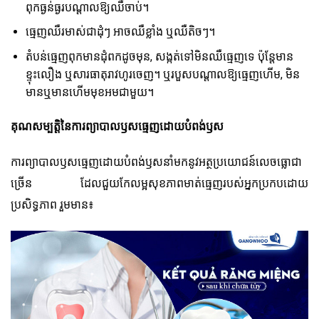
ពុកធ្ងន់ធ្ងរបណ្តាលឱ្យឈឺចាប់។
ធ្មេញឈឺរមាស់ជាដុំៗ អាចឈឺខ្លាំង ឬឈឺតិចៗ។
តំបន់ធ្មេញពុកមានដុំពកដូចមុន, សង្កត់ទៅមិនឈឺធ្មេញទេ ប៉ុន្តែមាន
ខ្ទុះលឿង ឬសារធាតុរាវហូរចេញ។ ឬរបួសបណ្តាលឱ្យធ្មេញហើម, មិន
មានឬមានហើមមុខអមជាមួយ។
គុណសម្បត្តិនៃការ​ព្យាបាល​ឫស​ធ្មេញ​ដោយ​បំពង់​ឫស​
ការព្យាបាលឫសធ្មេញដោយបំពង់ឫសនាំមកនូវអត្ថប្រយោជន៍លេចធ្លោជា
ច្រើន ដែលជួយកែលម្អសុខភាពមាត់ធ្មេញរបស់អ្នកប្រកបដោយ
ប្រសិទ្ធភាព រួមមាន៖