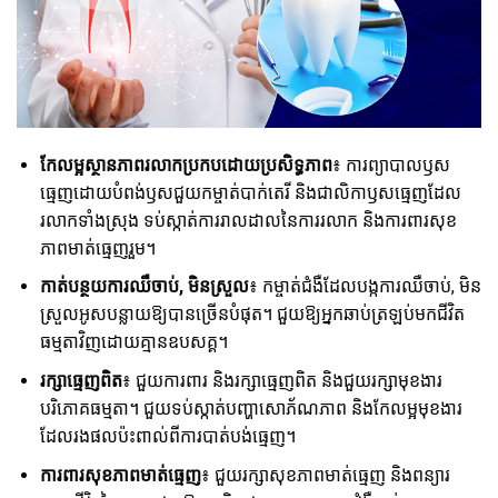
កែលម្អស្ថានភាពរលាកប្រកបដោយប្រសិទ្ធភាព
៖ ការព្យាបាលឫស
ធ្មេញដោយបំពង់ឫសជួយកម្ចាត់បាក់តេរី និងជាលិកាឫសធ្មេញដែល
រលាកទាំងស្រុង ទប់ស្កាត់ការរាលដាលនៃការរលាក និងការពារសុខ
ភាពមាត់ធ្មេញរួម។
កាត់បន្ថយការឈឺចាប់, មិនស្រួល
៖ កម្ចាត់ជំងឺដែលបង្កការឈឺចាប់, មិន
ស្រួលអូសបន្លាយឱ្យបានច្រើនបំផុត។ ជួយឱ្យអ្នកឆាប់ត្រឡប់មកជីវិត
ធម្មតាវិញដោយគ្មានឧបសគ្គ។
រក្សាធ្មេញពិត
៖ ជួយការពារ និងរក្សាធ្មេញពិត និងជួយរក្សាមុខងារ
បរិភោគធម្មតា។ ជួយទប់ស្កាត់បញ្ហាសោភ័ណភាព និងកែលម្អមុខងារ
ដែលរងផលប៉ះពាល់ពីការបាត់បង់ធ្មេញ។
ការពារសុខភាពមាត់ធ្មេញ
៖ ជួយរក្សាសុខភាពមាត់ធ្មេញ និងពន្យារ