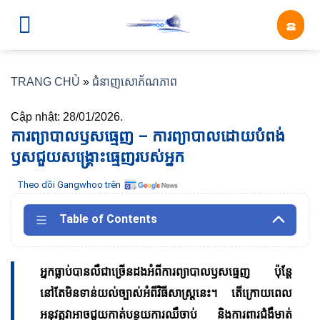
Skip
☎︎
to
content
TRANG CHỦ
»
ជំនាញសោភ័ណភាព
Cập nhật: 28/01/2026.
ការ​ព្យាបាល​ឫស​ធ្មេញ​ – ការ​ព្យាបាល​ដោយ​បំពង់​
ឫស​ជួយ​សង្គ្រោះ​ធ្មេញ​របស់​អ្នក
Theo dõi Gangwhoo trên
Table of Contents
អ្នកធ្លាប់បានលឺជាច្រើនដងអំពីការព្យាបាលឫសធ្មេញ ប៉ុន្តែ
នៅតែមិនទាន់យល់ច្បាស់អំពីវិធីសាស្ត្រនេះ។ តើក្រោយពេល
អនុវត្តវាអាចជួយកាត់បន្ថយការឈឺចាប់ និងការពារជំងឺមាត់