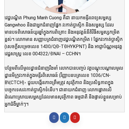
វេជ្ជបណ្ឌិត Phung Manh Cuong គឺជា នាយកមន្ទីរពេទ្យសម្ផស្ស
Gangwhoo និងជាអ្នកជំនាញផ្នែក វះកាត់ប្លាស្ទិក និងសម្ផស្ស ដែល
មានបទពិសោធន៍យូរឆ្នាំក្នុងការពិគ្រោះ និងអនុវត្តន៍នីតិវិធីសម្ផស្សកម្រិត
ខ្ពស់។ លោកមាន សញ្ញាបត្រជំនាញវេជ្ជបណ្ឌិតកម្រិត I ផ្នែកវះកាត់ប្លាស្ទិក
(សេចក្តីសម្រេចលេខ 1430/QĐ-TĐHYKPNT) និង អាជ្ញាប័ណ្ណអនុវត្ត
វេជ្ជសាស្ត្រ លេខ 004322/ĐNAI – CCHN។
បន្ថែមពីលើមូលដ្ឋានជំនាញរឹងមាំ លោកបានបញ្ចប់ វគ្គបណ្តុះបណ្តាលមូល
ដ្ឋានមីក្រូវះកាត់ក្នុងមន្ទីរពិសោធន៍ (វិញ្ញាបនបត្រលេខ 1036/CN-
BV,CTCH)، ជួយបង្កើនភាពត្រឹមត្រូវ សុវត្ថិភាព និងប្រសិទ្ធភាពក្នុង
បច្ចេកទេសវះកាត់ប្លាស្ទិកទំនើប។ ជានាយកជំនាញ លោកផ្តោតលើ
ដំណោះស្រាយសម្ផស្សដែលមានសុវត្ថិភាព ធម្មជាតិ និងផ្ទាល់ខ្លួនសម្រាប់
អ្នកជំងឺម្នាក់ៗ។