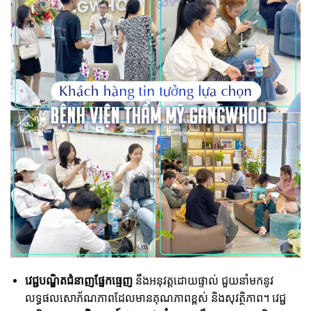
វេជ្ជបណ្ឌិតជំនាញផ្នែកធ្មេញ
នឹងអនុវត្តដោយផ្ទាល់ ជួយនាំមកនូវ
លទ្ធផលសោភ័ណភាពដែលមានគុណភាពខ្ពស់ និងសុវត្ថិភាព។ វេជ្ជ