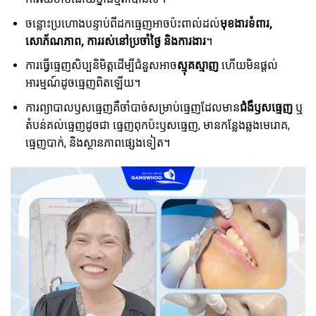
ចន្លោះប្រហោងបន្ទាប់ពីដកធ្មេញអាចប៉ះពាល់ដល់
មុខងារទំពារ,
សោភ័ណភាព, ការរស់នៅប្រចាំថ្ងៃ និងការងារ
។
ការធ្វើធ្មេញសិប្បនិមិត្តដើម្បីជំនួសអាច
ស្មុគស្មាញ
ហើយមិនផ្តល់
អារម្មណ៍ដូចធ្មេញពិតឡើយ។
ការព្យាបាលឫសធ្មេញគឺចាំបាច់សម្រាប់ធ្មេញដែលមាន
ជំងឺឫសធ្មេញ
ឬ
តំបន់គល់ធ្មេញដូចជា ធ្មេញពុកប៉ះឫសធ្មេញ, មានកន្លែងឆ្លងមេរោគ,
ធ្មេញបាក់, និងស្ថានភាពផ្សេងទៀត។