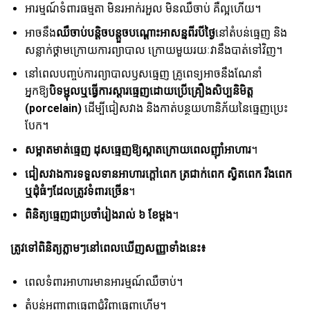
អារម្មណ៍ទំពារធម្មតា មិនរអាក់រអួល មិនឈឺចាប់ គឺល្អហើយ។
អាចនឹង
ឈឺចាប់បន្តិចបន្តួចបណ្តោះអាសន្នពីរបីថ្ងៃ
នៅតំបន់ធ្មេញ និង
សន្លាក់ថ្គាមក្រោយការព្យាបាល ក្រោយមួយរយៈវានឹងបាត់ទៅវិញ។
នៅពេលបញ្ចប់ការព្យាបាលឫសធ្មេញ គ្រូពេទ្យអាចនឹងណែនាំ
អ្នកឱ្យ
បិទម្ជុលឬធ្វើការស្តារធ្មេញដោយប្រើគ្រឿងសិប្បនិមិត្ត
(porcelain)
ដើម្បីជៀសវាង និងកាត់បន្ថយហានិភ័យនៃធ្មេញប្រេះ
បែក។
សម្អាតមាត់ធ្មេញ ដុសធ្មេញឱ្យស្អាតក្រោយពេលញ៉ាំអាហារ
។
ជៀសវាងការទទួលទានអាហារក្តៅពេក ត្រជាក់ពេក ស្វិតពេក រឹងពេក
ឬដុំធំៗដែលត្រូវទំពារច្រើន
។
ពិនិត្យធ្មេញជាប្រចាំរៀងរាល់ ៦ ខែម្តង
។
ត្រូវទៅពិនិត្យភ្លាមៗនៅពេលឃើញសញ្ញាទាំងនេះ៖
ពេលទំពារអាហារមានអារម្មណ៍ឈឺចាប់។
តំបន់អញ្ចាញធ្មេញជុំវិញធ្មេញហើម។