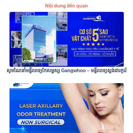
Nội dung liên quan
សូមណែនាំមន្ទីរពេទ្យកែសម្ផស្ស Gangwhoo – មន្ទីរពេទ្យស្តង់ដារកូរ៉េ