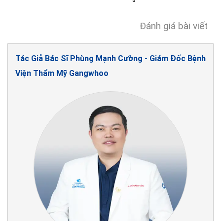
Đánh giá bài viết
Tác Giả Bác Sĩ Phùng Mạnh Cường - Giám Đốc Bệnh
Viện Thẩm Mỹ Gangwhoo