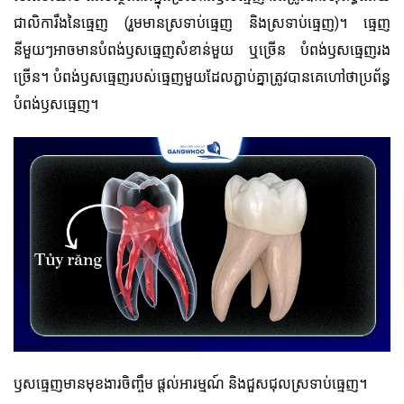
ជាលិការឹងនៃធ្មេញ (រួមមានស្រទាប់ធ្មេញ និងស្រទាប់ធ្មេញ)។ ធ្មេញ
នីមួយៗអាចមានបំពង់ឫសធ្មេញសំខាន់មួយ ឬច្រើន បំពង់ឫសធ្មេញរង
ច្រើន។ បំពង់ឫសធ្មេញរបស់ធ្មេញមួយដែលភ្ជាប់គ្នាត្រូវបានគេហៅថាប្រព័ន្ធ
បំពង់ឫសធ្មេញ។
ឫសធ្មេញមានមុខងារចិញ្ចឹម ផ្តល់អារម្មណ៍ និងជួសជុលស្រទាប់ធ្មេញ។