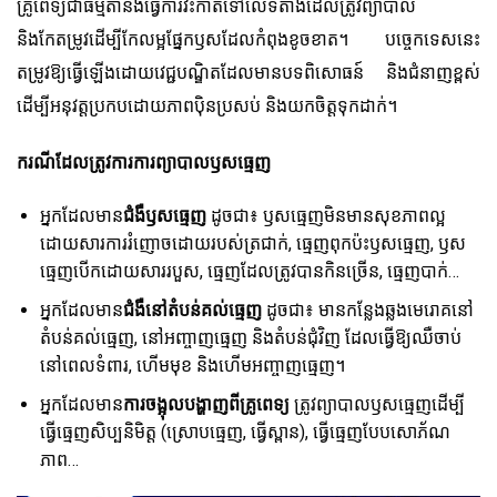
គ្រូពេទ្យជាធម្មតានឹងធ្វើការវះកាត់ទៅលើទីតាំងដែលត្រូវព្យាបាល
និងកែតម្រូវដើម្បីកែលម្អផ្នែកឫសដែលកំពុងខូចខាត។ បច្ចេកទេសនេះ
តម្រូវឱ្យធ្វើឡើងដោយវេជ្ជបណ្ឌិតដែលមានបទពិសោធន៍ និងជំនាញខ្ពស់
ដើម្បីអនុវត្តប្រកបដោយភាពប៉ិនប្រសប់ និងយកចិត្តទុកដាក់។
ករណីដែលត្រូវការការព្យាបាលឫសធ្មេញ
អ្នកដែលមាន
ជំងឺឫសធ្មេញ
ដូចជា៖ ឫសធ្មេញមិនមានសុខភាពល្អ
ដោយសារការរំញោចដោយរបស់ត្រជាក់, ធ្មេញពុកប៉ះឫសធ្មេញ, ឫស
ធ្មេញបើកដោយសាររបួស, ធ្មេញដែលត្រូវបានកិនច្រើន, ធ្មេញបាក់…
អ្នកដែលមាន
ជំងឺនៅតំបន់គល់ធ្មេញ
ដូចជា៖ មានកន្លែងឆ្លងមេរោគនៅ
តំបន់គល់ធ្មេញ, នៅអញ្ចាញធ្មេញ និងតំបន់ជុំវិញ ដែលធ្វើឱ្យឈឺចាប់
នៅពេលទំពារ, ហើមមុខ និងហើមអញ្ចាញធ្មេញ។
អ្នកដែលមាន
ការចង្អុលបង្ហាញពីគ្រូពេទ្យ
ត្រូវព្យាបាលឫសធ្មេញដើម្បី
ធ្វើធ្មេញសិប្បនិមិត្ត (ស្រោបធ្មេញ, ធ្វើស្ពាន), ធ្វើធ្មេញបែបសោភ័ណ
ភាព…