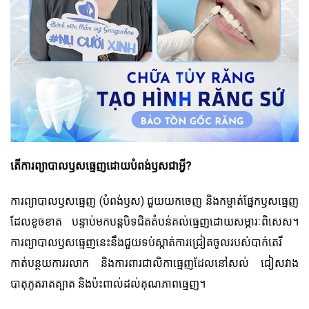
តើការ​ព្យាបាល​ឫស​ធ្មេញ​ដោយ​បំពង់​ឫស​ជា​អ្វី?
ការ​ព្យាបាល​ឫស​ធ្មេញ​ (បំពង់​ឫស​) ជួយ​យក​ចេញ​ និង​កម្ចាត់​ផ្នែក​ឫស​ធ្មេញ​
ដែល​ខូចខាត​ បន្ទាប់​មក​បន្ត​បិទ​ជិត​តំបន់​គល់​ធ្មេញ​ដោយ​សម្ភារៈ​ពិសេស​។
ការ​ព្យាបាល​ឫស​ធ្មេញ​នេះ​នឹង​ជួយ​ទប់ស្កាត់​ការ​ជ្រៀត​ចូល​របស់​បាក់តេរី​
កាត់​បន្ថយ​ការ​រលាក​ និង​ការពារ​ជាលិកា​ធ្មេញ​ដែល​នៅ​សល់​ ជៀសវាង​
បាតុភូត​រាតត្បាត​ និង​ប៉ះពាល់​ដល់​គុណភាព​ធ្មេញ​។