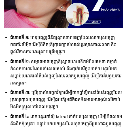
ជំហានទី ១:
ពេទ្យធ្មេញពិនិត្យស្ថានភាពធ្មេញដែលរលាកឫសធ្មេញ
ថតកាំរស្មីអ៊ិចដើម្បីពិនិត្យឱ្យបានច្បាស់លាស់នូវស្ថានភាពរលាក និង
ផ្តល់វិធានការដោះស្រាយត្រឹមត្រូវ។
ជំហានទី ២:
សម្អាតមាត់ធ្មេញឱ្យស្អាតដោយទឹកអំបិលធម្មតា កម្ចាត់
កំណកអាហារដែលនៅសេសសល់ និងបាក់តេរីក្នុងមាត់។ បន្ទាប់មក
សម្លាប់មេរោគនៅតំបន់ធ្មេញដែលរលាកឫសធ្មេញ ដើម្បីកាត់បន្ថយការ
រាតត្បាត។
ជំហានទី ៣:
ប្រើប្រាស់បច្ចេកវិទ្យាដើម្បីចាក់ថ្នាំស្ពឹកនៅតំបន់ធ្មេញដែល
ត្រូវព្យាបាលឫសធ្មេញ ដើម្បីជួយឱ្យអតិថិជនមិនមានអារម្មណ៍ឈឺចាប់
មិនមិនស្រួលនៅពេលអនុវត្ត។
ជំហានទី ៤:
ដាក់បន្ទះកៅស៊ូ latex នៅតំបន់ឫសធ្មេញ ដើម្បីបឺតឈាម
និងទឹកឱ្យស្ងួត។ បន្ទាប់មកយកឫសដែលខូចចេញពីប្រហោងឫសធ្មេញ