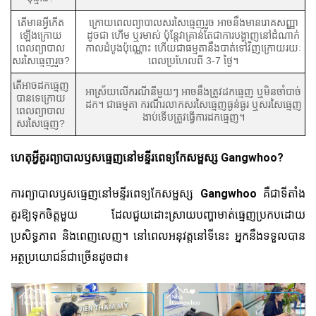
តើមានអ្វីកើត
ក្រោយពេលព្យាបាលសរសៃធ្មេញរួច អាចនឹងមានរោគសញ្ញា
ឡើងក្រោយ
ដូចជា ហើម ឬរមាស់ ប៉ុន្តែវាគ្រាន់តែជាការបង្ហាញនៅដំណាក់
ពេលព្យាបាល
កាលដំបូងប៉ុណ្ណោះ ហើយជាធម្មតានឹងបាត់ទៅវិញក្រោយរយៈ
សរសៃធ្មេញរួច?
ពេលប្រហែលពី 3-7 ថ្ងៃ។
តើអាចដកធ្មេញ
អាស្រ័យលើករណីនីមួយៗ អាចនឹងត្រូវដកធ្មេញ ឬមិនចាំបាច់
បានទេក្រោយ
ដក។ ជាធម្មតា ករណីរលាកសរសៃធ្មេញធ្ងន់ធ្ងរ ឬសរសៃធ្មេញ
ពេលព្យាបាល
ងាប់ទើបត្រូវធ្វើការដកធ្មេញ។
សរសៃធ្មេញ?
ហេតុអ្វីគួរព្យាបាលឫសធ្មេញនៅមន្ទីរពេទ្យកែសម្ផស្ស Gangwhoo?
ការព្យាបាលឫសធ្មេញនៅមន្ទីរពេទ្យកែសម្ផស្ស
Gangwhoo
គឺជាទីតាំង
គួរឱ្យទុកចិត្តមួយ ដែលជួយដោះស្រាយបញ្ហាមាត់ធ្មេញប្រកបដោយ
ប្រសិទ្ធភាព និងពេញលេញ។ នៅពេលអនុវត្តនៅទីនេះ អ្នកនឹងទទួលបាន
អត្ថប្រយោជន៍ជាច្រើនដូចជា៖