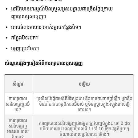
នៅតែមានអារម្មណ៍មិនស្រួលអូសបន្លាយជាច្រើនថ្ងៃក្រោយ
ព្យាបាលឫសធ្មេញ។
ពេលទំពារអាហារ រអាក់រអួលកន្លែងបិទ។
កន្លែងបិទរបក។
ធ្មេញប្រេះបែក។
សំណួរផ្សេងៗទៀតអំពីការព្យាបាលឫសធ្មេញ
សំណួរ
ចម្លើយ
ការព្យាបាល
ប្រសិនបើធ្វើតាមនីតិវិធីស្តង់ដារ និងមានការចាក់ថ្នាំស្ពឹក អ្នកនឹង
សរសៃធ្មេញឈឺ
មិនចាំបាច់បារម្ភពីការឈឺចាប់ ឬមិនស្រួលក្នុងអំឡុងពេលធ្វើ
ទេ?
នោះទេ។
ការព្យាបាល
ការព្យាបាលសរសៃធ្មេញជាធម្មតាត្រូវបញ្ចប់ក្នុង1 ទៅ 2 ដង
សរសៃធ្មេញ
ហើយមានរយៈពេលប្រហែលពី 1 ទៅ 10 ថ្ងៃ។ វគ្គនីមួយៗ
មានរយៈពេល
ចំណាយពេលប្រហែល1 ម៉ោង។
ប៉ុន្មាន?