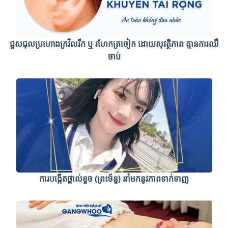
ជួសជុលប្រហោងក្រវិលរីក ឬ រហែកត្រចៀក ដោយសុវត្ថិភាព គ្មានការឈឺ
ចាប់
ការបង្កើតថ្ពាល់ខួច (ព្រះច័ន្ទ) នាំមកនូវភាពទាក់ទាញ