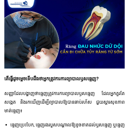
តើធ្វើដូចម្តេចទើបដឹងថាអ្នកត្រូវការការព្យាបាលឫសធ្មេញ?
សញ្ញាដែលបង្ហាញថាធ្មេញត្រូវការការព្យាបាលឫសធ្មេញ ដែលអ្នកគួរតែ
សង្កេត និងរកឃើញដើម្បីព្យាបាលឱ្យបានឆាប់រហ័ស ជួយស្តារសុខភាព
មាត់ធ្មេញ៖
ធ្មេញប្រេះបែក, ធ្មេញរងរបួសបណ្តាលឱ្យខូចខាតដល់ឫសធ្មេញ ឬធ្មេញ