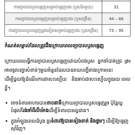
ការព្យាបាលឫសធ្មេញសម្រាប់ធ្មេញថេរ (ឫសតែមួយ)
31
ការព្យាបាលឫសធ្មេញសម្រាប់ធ្មេញថេរ (ឫសច្រើន)
44 – 66
ការព្យាបាលឫសធ្មេញម្តងទៀតសម្រាប់ធ្មេញថេរ (ឫសច្រើន)
73 – 95
កំណត់សម្គាល់ដែលត្រូវដឹងក្រោយពេលព្យាបាលឫសធ្មេញ
ក្រោយពេលធ្វើការព្យាបាលឫសធ្មេញដោយបំពង់ឫស អ្នកចាំបាច់ត្រូវ ghi
nhớនូវបញ្ហាសំខាន់ៗមួយចំនួនដែលបានរាយបញ្ជីខាងក្រោមនេះ
ដើម្បីជួយឱ្យដំណើរការជាសះស្បើយ និងឆាប់ជាសះស្បើយក្នុងរយៈពេល
ខ្លី។
អាចទំពារអាហារបាន
៣០នាទី
ក្រោយព្យាបាលឫសធ្មេញរួច ប៉ុន្តែល្អ
បំផុតគឺ
រង់ចាំពីរបីម៉ោង
ដើម្បីទំពារបានល្អជាង។
ក្នុងអំឡុងពេលដំបូង គួរ
ទំពារឱ្យបានទៀងទាត់ និងថ្នមៗ
ដើម្បីឱ្យធ្មេញ
ស៊ាំវិញ។